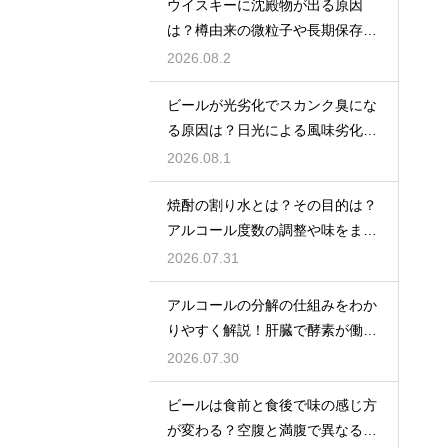
ウイスキーに沈殿物が出る原因
は？樽由来の微粒子や長期保存で
成分が析出するため
2026.08.2
ビールが光劣化でスカンク臭にな
る原因は？日光による風味劣化を
解説
2026.08.1
焼酎の割り水とは？その目的は？
アルコール度数の調整や味をまろ
やかにする効果を解説
2026.07.31
アルコールの分解の仕組みをわか
りやすく解説！肝臓で酵素が働き
アセトアルデヒドに変化して無害
2026.07.30
化
ビールは食前と食後で味の感じ方
が変わる？空腹と満腹で異なる味