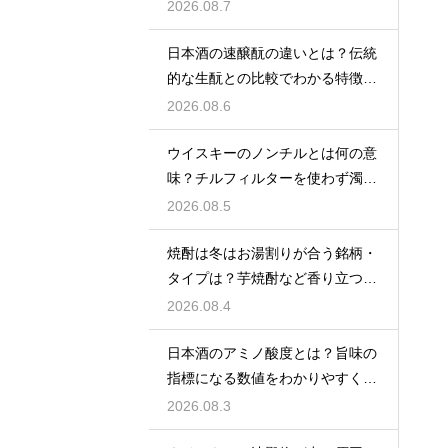
の差を解説
2026.08.7
日本酒の速醸酛の違いとは？伝統
的な生酛との比較でわかる特徴を
解説
2026.08.6
ウイスキーのノンチルとは何の意
味？チルフィルターを使わず濁り
をあえて残す製法
2026.08.5
焼酎は冬はお湯割りが合う銘柄・
タイプは？芋焼酎など香り立つ本
格焼酎で体が温まる
2026.08.4
日本酒のアミノ酸度とは？旨味の
指標になる数値をわかりやすく解
説
2026.08.3