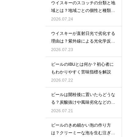
ウイスキーのスコッチの分類と地
域とは？地域ごとの個性と種類を
解説
2026.07.24
ウイスキーが直射日光で劣化する
理由は？紫外線による光化学反応
で風味が損なわれるため
2026.07.23
ビールのIBUとは何か？初心者に
もわかりやすく苦味指標を解説
2026.07.22
ビールは開栓後に置いたらどうな
る？炭酸抜けや風味劣化などの影
響を解説
2026.07.21
ビールのきめ細かい泡の作り方
は？クリーミーな泡を生む注ぎ方