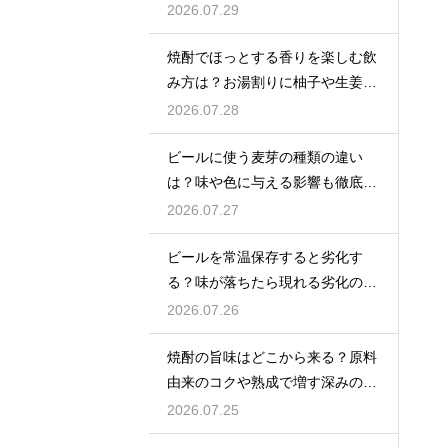
覚の感じ方を解説
2026.07.29
焼酎でほっとする香りを楽しむ飲
み方は？お湯割りに柚子や生姜を
加えてリラックス効果を実感
2026.07.28
ビールに使う麦芽の種類の違い
は？味や色に与える影響も徹底解
説
2026.07.27
ビールを常温保存すると劣化す
る？味が落ちたら現れる劣化のサ
インを解説
2026.07.26
焼酎の旨味はどこから来る？原料
由来のコクや熟成で増す深みの秘
密を解説
2026.07.25