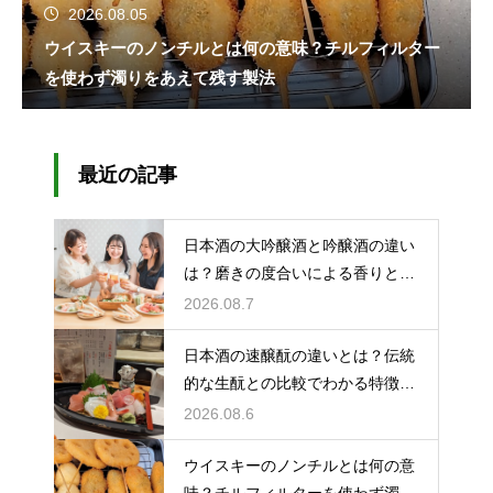
2026.08.05
ウイスキーのノンチルとは何の意味？チルフィルター
を使わず濁りをあえて残す製法
最近の記事
日本酒の大吟醸酒と吟醸酒の違い
は？磨きの度合いによる香りと味
の差を解説
2026.08.7
日本酒の速醸酛の違いとは？伝統
的な生酛との比較でわかる特徴を
解説
2026.08.6
ウイスキーのノンチルとは何の意