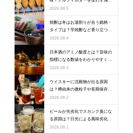
味？チルフィルターを使わず濁り
をあえて残す製法
2026.08.5
焼酎は冬はお湯割りが合う銘柄・
タイプは？芋焼酎など香り立つ本
格焼酎で体が温まる
2026.08.4
日本酒のアミノ酸度とは？旨味の
指標になる数値をわかりやすく解
説
2026.08.3
ウイスキーに沈殿物が出る原因
は？樽由来の微粒子や長期保存で
成分が析出するため
2026.08.2
ビールが光劣化でスカンク臭にな
る原因は？日光による風味劣化を
解説
2026.08.1