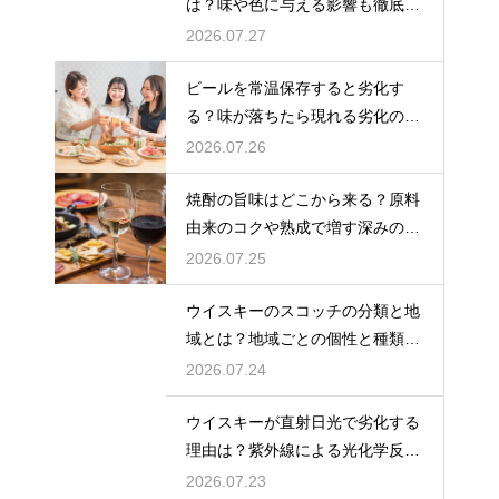
は？味や色に与える影響も徹底解
説
2026.07.27
ビールを常温保存すると劣化す
る？味が落ちたら現れる劣化のサ
インを解説
2026.07.26
焼酎の旨味はどこから来る？原料
由来のコクや熟成で増す深みの秘
密を解説
2026.07.25
ウイスキーのスコッチの分類と地
域とは？地域ごとの個性と種類を
解説
2026.07.24
ウイスキーが直射日光で劣化する
理由は？紫外線による光化学反応
で風味が損なわれるため
2026.07.23