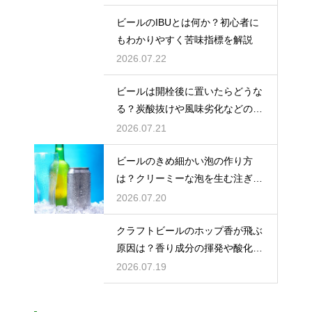
ビールのIBUとは何か？初心者に
もわかりやすく苦味指標を解説
2026.07.22
ビールは開栓後に置いたらどうな
る？炭酸抜けや風味劣化などの影
響を解説
2026.07.21
ビールのきめ細かい泡の作り方
は？クリーミーな泡を生む注ぎ方
のコツ
2026.07.20
クラフトビールのホップ香が飛ぶ
原因は？香り成分の揮発や酸化で
失われる理由を解説
2026.07.19