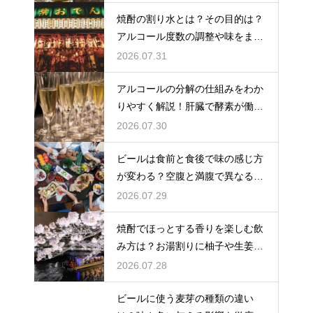
焼酎の割り水とは？その目的は？
アルコール度数の調整や味をまろ
やかにする効果を解説
2026.07.31
アルコールの分解の仕組みをわか
りやすく解説！肝臓で酵素が働き
アセトアルデヒドに変化して無害
2026.07.30
化
ビールは食前と食後で味の感じ方
が変わる？空腹と満腹で異なる味
覚の感じ方を解説
2026.07.29
焼酎でほっとする香りを楽しむ飲
み方は？お湯割りに柚子や生姜を
加えてリラックス効果を実感
2026.07.28
ビールに使う麦芽の種類の違い