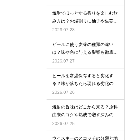
焼酎でほっとする香りを楽しむ飲
み方は？お湯割りに柚子や生姜を
加えてリラックス効果を実感
2026.07.28
ビールに使う麦芽の種類の違い
は？味や色に与える影響も徹底解
説
2026.07.27
ビールを常温保存すると劣化す
る？味が落ちたら現れる劣化のサ
インを解説
2026.07.26
焼酎の旨味はどこから来る？原料
由来のコクや熟成で増す深みの秘
密を解説
2026.07.25
ウイスキーのスコッチの分類と地