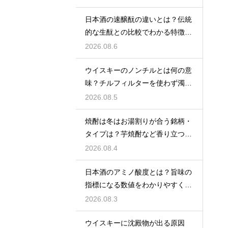
日本酒の速醸酛の違いとは？伝統
的な生酛との比較でわかる特徴を
解説
2026.08.6
ウイスキーのノンチルとは何の意
味？チルフィルターを使わず濁り
をあえて残す製法
2026.08.5
焼酎は冬はお湯割りが合う銘柄・
タイプは？芋焼酎など香り立つ本
格焼酎で体が温まる
2026.08.4
日本酒のアミノ酸度とは？旨味の
指標になる数値をわかりやすく解
説
2026.08.3
ウイスキーに沈殿物が出る原因