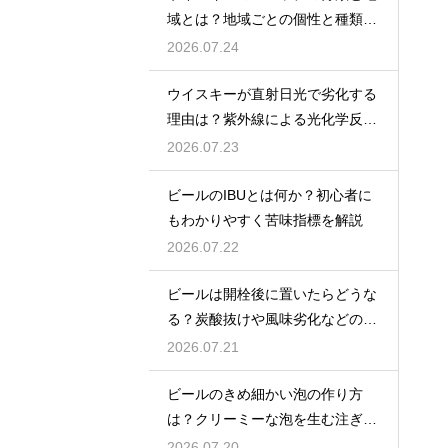
域とは？地域ごとの個性と種類を
解説
2026.07.24
ウイスキーが直射日光で劣化する
理由は？紫外線による光化学反応
で風味が損なわれるため
2026.07.23
ビールのIBUとは何か？初心者に
もわかりやすく苦味指標を解説
2026.07.22
ビールは開栓後に置いたらどうな
る？炭酸抜けや風味劣化などの影
響を解説
2026.07.21
ビールのきめ細かい泡の作り方
は？クリーミーな泡を生む注ぎ方
のコツ
2026.07.20