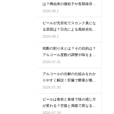
は？樽由来の微粒子や長期保存で
成分が析出するため
2026.08.2
ビールが光劣化でスカンク臭にな
る原因は？日光による風味劣化を
解説
2026.08.1
焼酎の割り水とは？その目的は？
アルコール度数の調整や味をまろ
やかにする効果を解説
2026.07.31
アルコールの分解の仕組みをわか
りやすく解説！肝臓で酵素が働き
アセトアルデヒドに変化して無害
2026.07.30
化
ビールは食前と食後で味の感じ方
が変わる？空腹と満腹で異なる味
覚の感じ方を解説
2026.07.29