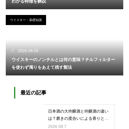
わかる特徴を解説
ウイスキー：基礎知識
2026.08.05
ウイスキーのノンチルとは何の意味？チルフィルター
を使わず濁りをあえて残す製法
最近の記事
日本酒の大吟醸酒と吟醸酒の違い
は？磨きの度合いによる香りと味
の差を解説
2026.08.7