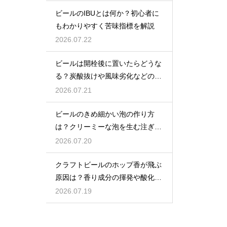
ビールのIBUとは何か？初心者に
もわかりやすく苦味指標を解説
2026.07.22
ビールは開栓後に置いたらどうな
る？炭酸抜けや風味劣化などの影
響を解説
2026.07.21
ビールのきめ細かい泡の作り方
は？クリーミーな泡を生む注ぎ方
のコツ
2026.07.20
クラフトビールのホップ香が飛ぶ
原因は？香り成分の揮発や酸化で
失われる理由を解説
2026.07.19