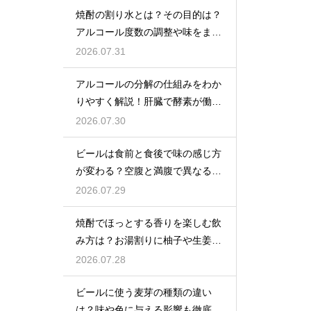
焼酎の割り水とは？その目的は？
アルコール度数の調整や味をまろ
やかにする効果を解説
2026.07.31
アルコールの分解の仕組みをわか
りやすく解説！肝臓で酵素が働き
アセトアルデヒドに変化して無害
2026.07.30
化
ビールは食前と食後で味の感じ方
が変わる？空腹と満腹で異なる味
覚の感じ方を解説
2026.07.29
焼酎でほっとする香りを楽しむ飲
み方は？お湯割りに柚子や生姜を
加えてリラックス効果を実感
2026.07.28
ビールに使う麦芽の種類の違い
は？味や色に与える影響も徹底解