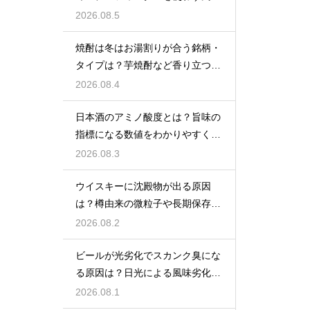
をあえて残す製法
2026.08.5
焼酎は冬はお湯割りが合う銘柄・
タイプは？芋焼酎など香り立つ本
格焼酎で体が温まる
2026.08.4
日本酒のアミノ酸度とは？旨味の
指標になる数値をわかりやすく解
説
2026.08.3
ウイスキーに沈殿物が出る原因
は？樽由来の微粒子や長期保存で
成分が析出するため
2026.08.2
ビールが光劣化でスカンク臭にな
る原因は？日光による風味劣化を
解説
2026.08.1