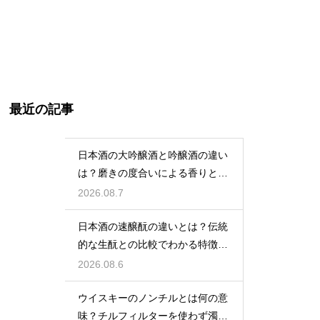
最近の記事
日本酒の大吟醸酒と吟醸酒の違い
は？磨きの度合いによる香りと味
の差を解説
2026.08.7
日本酒の速醸酛の違いとは？伝統
的な生酛との比較でわかる特徴を
解説
2026.08.6
ウイスキーのノンチルとは何の意
味？チルフィルターを使わず濁り