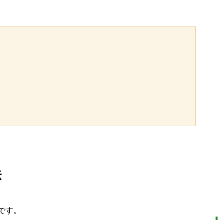
法
です。