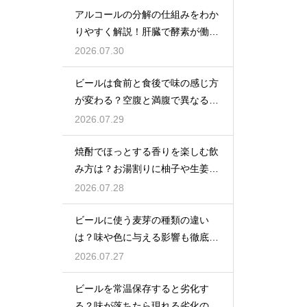
アルコールの分解の仕組みをわか
りやすく解説！肝臓で酵素が働き
アセトアルデヒドに変化して無害
2026.07.30
化
ビールは食前と食後で味の感じ方
が変わる？空腹と満腹で異なる味
覚の感じ方を解説
2026.07.29
焼酎でほっとする香りを楽しむ飲
み方は？お湯割りに柚子や生姜を
加えてリラックス効果を実感
2026.07.28
ビールに使う麦芽の種類の違い
は？味や色に与える影響も徹底解
説
2026.07.27
ビールを常温保存すると劣化す
る？味が落ちたら現れる劣化のサ