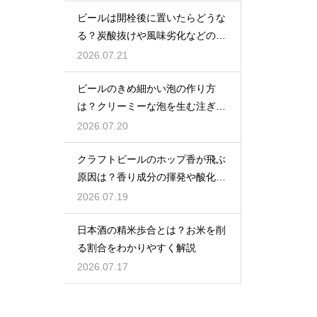
ビールは開栓後に置いたらどうな
る？炭酸抜けや風味劣化などの影
響を解説
2026.07.21
ビールのきめ細かい泡の作り方
は？クリーミーな泡を生む注ぎ方
のコツ
2026.07.20
クラフトビールのホップ香が飛ぶ
原因は？香り成分の揮発や酸化で
失われる理由を解説
2026.07.19
日本酒の精米歩合とは？お米を削
る割合をわかりやすく解説
2026.07.17