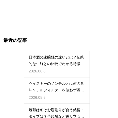
最近の記事
日本酒の速醸酛の違いとは？伝統
的な生酛との比較でわかる特徴を
解説
2026.08.6
ウイスキーのノンチルとは何の意
味？チルフィルターを使わず濁り
をあえて残す製法
2026.08.5
焼酎は冬はお湯割りが合う銘柄・
タイプは？芋焼酎など香り立つ本