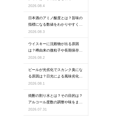
格焼酎で体が温まる
2026.08.4
日本酒のアミノ酸度とは？旨味の
指標になる数値をわかりやすく解
説
2026.08.3
ウイスキーに沈殿物が出る原因
は？樽由来の微粒子や長期保存で
成分が析出するため
2026.08.2
ビールが光劣化でスカンク臭にな
る原因は？日光による風味劣化を
解説
2026.08.1
焼酎の割り水とは？その目的は？
アルコール度数の調整や味をまろ
やかにする効果を解説
2026.07.31