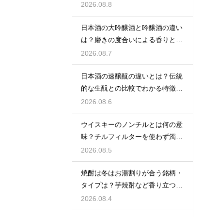
2026.08.8
日本酒の大吟醸酒と吟醸酒の違い
は？磨きの度合いによる香りと味
の差を解説
2026.08.7
日本酒の速醸酛の違いとは？伝統
的な生酛との比較でわかる特徴を
解説
2026.08.6
ウイスキーのノンチルとは何の意
味？チルフィルターを使わず濁り
をあえて残す製法
2026.08.5
焼酎は冬はお湯割りが合う銘柄・
タイプは？芋焼酎など香り立つ本
格焼酎で体が温まる
2026.08.4