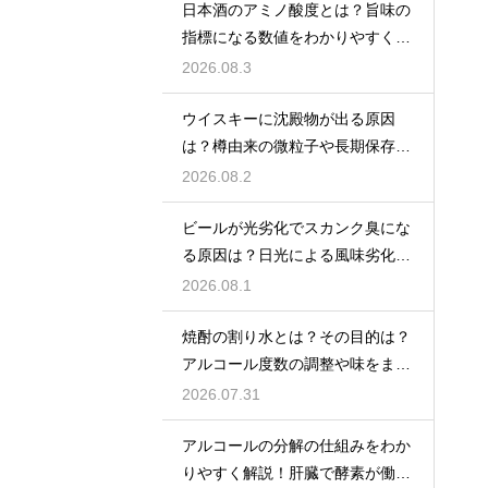
日本酒のアミノ酸度とは？旨味の
指標になる数値をわかりやすく解
説
2026.08.3
ウイスキーに沈殿物が出る原因
は？樽由来の微粒子や長期保存で
成分が析出するため
2026.08.2
ビールが光劣化でスカンク臭にな
る原因は？日光による風味劣化を
解説
2026.08.1
焼酎の割り水とは？その目的は？
アルコール度数の調整や味をまろ
やかにする効果を解説
2026.07.31
アルコールの分解の仕組みをわか
りやすく解説！肝臓で酵素が働き