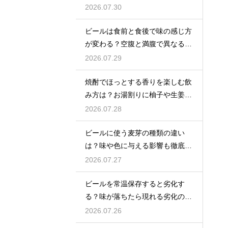
アセトアルデヒドに変化して無害
2026.07.30
化
ビールは食前と食後で味の感じ方
が変わる？空腹と満腹で異なる味
覚の感じ方を解説
2026.07.29
焼酎でほっとする香りを楽しむ飲
み方は？お湯割りに柚子や生姜を
加えてリラックス効果を実感
2026.07.28
ビールに使う麦芽の種類の違い
は？味や色に与える影響も徹底解
説
2026.07.27
ビールを常温保存すると劣化す
る？味が落ちたら現れる劣化のサ
インを解説
2026.07.26