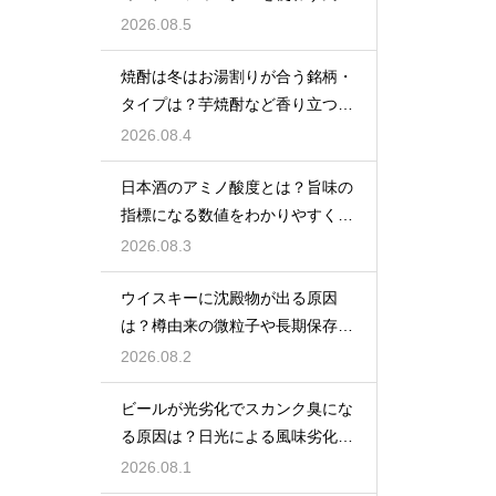
をあえて残す製法
2026.08.5
焼酎は冬はお湯割りが合う銘柄・
タイプは？芋焼酎など香り立つ本
格焼酎で体が温まる
2026.08.4
日本酒のアミノ酸度とは？旨味の
指標になる数値をわかりやすく解
説
2026.08.3
ウイスキーに沈殿物が出る原因
は？樽由来の微粒子や長期保存で
成分が析出するため
2026.08.2
ビールが光劣化でスカンク臭にな
る原因は？日光による風味劣化を
解説
2026.08.1