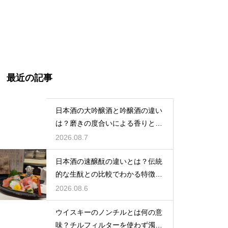
最近の記事
日本酒の大吟醸酒と吟醸酒の違い
は？磨きの度合いによる香りと味
の差を解説
2026.08.7
日本酒の速醸酛の違いとは？伝統
的な生酛との比較でわかる特徴を
解説
2026.08.6
ウイスキーのノンチルとは何の意
味？チルフィルターを使わず濁り