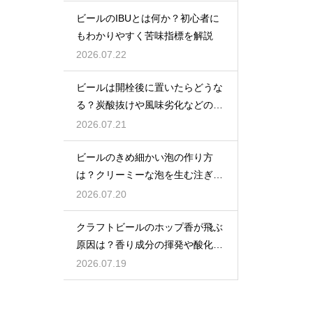
ビールのIBUとは何か？初心者に
もわかりやすく苦味指標を解説
2026.07.22
ビールは開栓後に置いたらどうな
る？炭酸抜けや風味劣化などの影
響を解説
2026.07.21
ビールのきめ細かい泡の作り方
は？クリーミーな泡を生む注ぎ方
のコツ
2026.07.20
クラフトビールのホップ香が飛ぶ
原因は？香り成分の揮発や酸化で
失われる理由を解説
2026.07.19