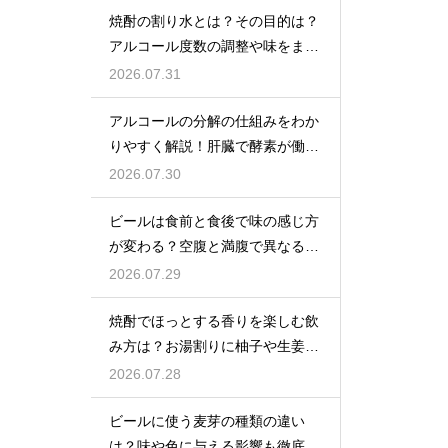
焼酎の割り水とは？その目的は？
アルコール度数の調整や味をまろ
やかにする効果を解説
2026.07.31
アルコールの分解の仕組みをわか
りやすく解説！肝臓で酵素が働き
アセトアルデヒドに変化して無害
2026.07.30
化
ビールは食前と食後で味の感じ方
が変わる？空腹と満腹で異なる味
覚の感じ方を解説
2026.07.29
焼酎でほっとする香りを楽しむ飲
み方は？お湯割りに柚子や生姜を
加えてリラックス効果を実感
2026.07.28
ビールに使う麦芽の種類の違い
は？味や色に与える影響も徹底解