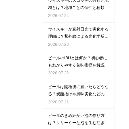
ウイスキーのスコッチの分類と地
域とは？地域ごとの個性と種類を
解説
2026.07.24
ウイスキーが直射日光で劣化する
理由は？紫外線による光化学反応
で風味が損なわれるため
2026.07.23
ビールのIBUとは何か？初心者に
もわかりやすく苦味指標を解説
2026.07.22
ビールは開栓後に置いたらどうな
る？炭酸抜けや風味劣化などの影
響を解説
2026.07.21
ビールのきめ細かい泡の作り方
は？クリーミーな泡を生む注ぎ方