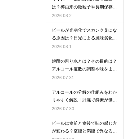
は？樽由来の微粒子や長期保存で
成分が析出するため
2026.08.2
ビールが光劣化でスカンク臭にな
る原因は？日光による風味劣化を
解説
2026.08.1
焼酎の割り水とは？その目的は？
アルコール度数の調整や味をまろ
やかにする効果を解説
2026.07.31
アルコールの分解の仕組みをわか
りやすく解説！肝臓で酵素が働き
アセトアルデヒドに変化して無害
2026.07.30
化
ビールは食前と食後で味の感じ方
が変わる？空腹と満腹で異なる味
覚の感じ方を解説