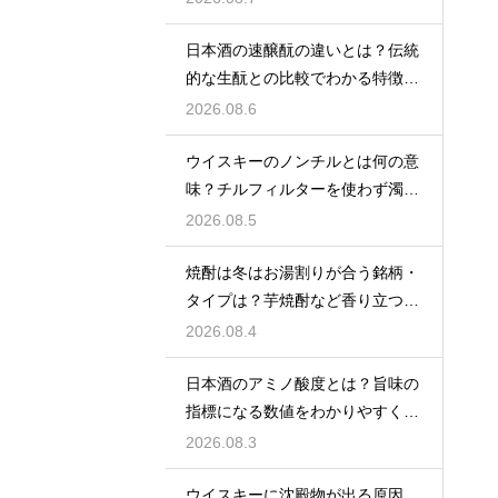
日本酒の速醸酛の違いとは？伝統
的な生酛との比較でわかる特徴を
解説
2026.08.6
ウイスキーのノンチルとは何の意
味？チルフィルターを使わず濁り
をあえて残す製法
2026.08.5
焼酎は冬はお湯割りが合う銘柄・
タイプは？芋焼酎など香り立つ本
格焼酎で体が温まる
2026.08.4
日本酒のアミノ酸度とは？旨味の
指標になる数値をわかりやすく解
説
2026.08.3
ウイスキーに沈殿物が出る原因