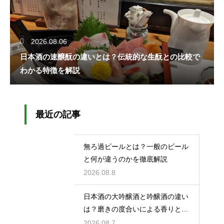
2026.08.06
日本酒の速醸酛の違いとは？伝統的な生酛との比較で
わかる特徴を解説
最近の記事
無ろ過ビールとは？一般のビール
と何が違うのかを徹底解説
2026.08.8
日本酒の大吟醸酒と吟醸酒の違い
は？磨きの度合いによる香りと味
の差を解説
2026.08.7