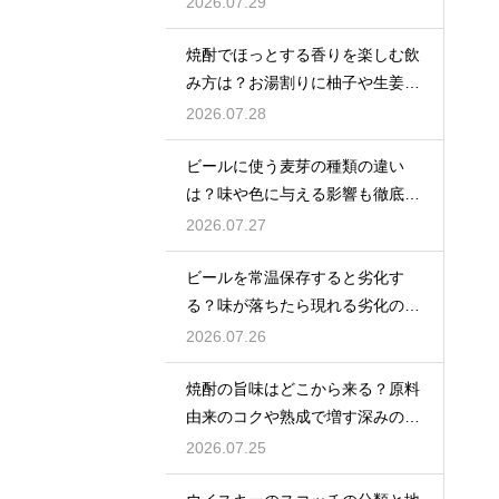
2026.07.29
焼酎でほっとする香りを楽しむ飲
み方は？お湯割りに柚子や生姜を
加えてリラックス効果を実感
2026.07.28
ビールに使う麦芽の種類の違い
は？味や色に与える影響も徹底解
説
2026.07.27
ビールを常温保存すると劣化す
る？味が落ちたら現れる劣化のサ
インを解説
2026.07.26
焼酎の旨味はどこから来る？原料
由来のコクや熟成で増す深みの秘
密を解説
2026.07.25