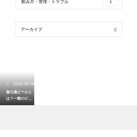
飲み方・管理・トラブル
5
アーカイブ
2026.08.08
無ろ過ビールと
は？一般のビー
ルと何が違うの
かを徹底解説