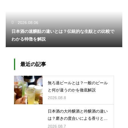
2026.08.06
日本酒の速醸酛の違いとは？伝統的な生酛との比較で
わかる特徴を解説
最近の記事
無ろ過ビールとは？一般のビール
と何が違うのかを徹底解説
2026.08.8
日本酒の大吟醸酒と吟醸酒の違い
は？磨きの度合いによる香りと味
の差を解説
2026.08.7