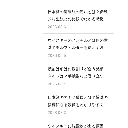
日本酒の速醸酛の違いとは？伝統
的な生酛との比較でわかる特徴を
解説
2026.08.6
ウイスキーのノンチルとは何の意
味？チルフィルターを使わず濁り
をあえて残す製法
2026.08.5
焼酎は冬はお湯割りが合う銘柄・
タイプは？芋焼酎など香り立つ本
格焼酎で体が温まる
2026.08.4
日本酒のアミノ酸度とは？旨味の
指標になる数値をわかりやすく解
説
2026.08.3
ウイスキーに沈殿物が出る原因