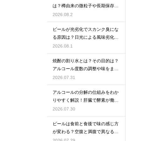
は？樽由来の微粒子や長期保存で
成分が析出するため
2026.08.2
ビールが光劣化でスカンク臭にな
る原因は？日光による風味劣化を
解説
2026.08.1
焼酎の割り水とは？その目的は？
アルコール度数の調整や味をまろ
やかにする効果を解説
2026.07.31
アルコールの分解の仕組みをわか
りやすく解説！肝臓で酵素が働き
アセトアルデヒドに変化して無害
2026.07.30
化
ビールは食前と食後で味の感じ方
が変わる？空腹と満腹で異なる味
覚の感じ方を解説
2026.07.29