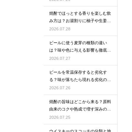
焼酎でほっとする香りを楽しむ飲
み方は？お湯割りに柚子や生姜を
加えてリラックス効果を実感
2026.07.28
ビールに使う麦芽の種類の違い
は？味や色に与える影響も徹底解
説
2026.07.27
ビールを常温保存すると劣化す
る？味が落ちたら現れる劣化のサ
インを解説
2026.07.26
焼酎の旨味はどこから来る？原料
由来のコクや熟成で増す深みの秘
密を解説
2026.07.25
ウイスキーのスコッチの分類と地