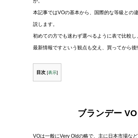
か。
本記事ではVOの基本から、国際的な等級との
説します。
初めての方でも迷わず選べるように表で比較し
最新情報ですという観点も交え、買ってから後
目次
[
表示
]
ブランデー V
VOは一般にVery Oldの略で、主に日本市