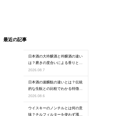
最近の記事
日本酒の大吟醸酒と吟醸酒の違い
は？磨きの度合いによる香りと味
の差を解説
2026.08.7
日本酒の速醸酛の違いとは？伝統
的な生酛との比較でわかる特徴を
解説
2026.08.6
ウイスキーのノンチルとは何の意
味？チルフィルターを使わず濁り