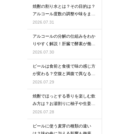
焼酎の割り水とは？その目的は？
アルコール度数の調整や味をまろ
やかにする効果を解説
2026.07.31
アルコールの分解の仕組みをわか
りやすく解説！肝臓で酵素が働き
アセトアルデヒドに変化して無害
2026.07.30
化
ビールは食前と食後で味の感じ方
が変わる？空腹と満腹で異なる味
覚の感じ方を解説
2026.07.29
焼酎でほっとする香りを楽しむ飲
み方は？お湯割りに柚子や生姜を
加えてリラックス効果を実感
2026.07.28
ビールに使う麦芽の種類の違い
は？味や色に与える影響も徹底解