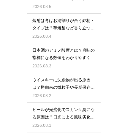
をあえて残す製法
2026.08.5
焼酎は冬はお湯割りが合う銘柄・
タイプは？芋焼酎など香り立つ本
格焼酎で体が温まる
2026.08.4
日本酒のアミノ酸度とは？旨味の
指標になる数値をわかりやすく解
説
2026.08.3
ウイスキーに沈殿物が出る原因
は？樽由来の微粒子や長期保存で
成分が析出するため
2026.08.2
ビールが光劣化でスカンク臭にな
る原因は？日光による風味劣化を
解説
2026.08.1