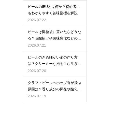
ビールのIBUとは何か？初心者に
もわかりやすく苦味指標を解説
2026.07.22
ビールは開栓後に置いたらどうな
る？炭酸抜けや風味劣化などの影
響を解説
2026.07.21
ビールのきめ細かい泡の作り方
は？クリーミーな泡を生む注ぎ方
のコツ
2026.07.20
クラフトビールのホップ香が飛ぶ
原因は？香り成分の揮発や酸化で
失われる理由を解説
2026.07.19