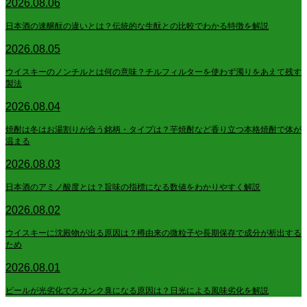
2026.08.06
日本酒の速醸酛の違いとは？伝統的な生酛との比較でわかる特徴を解説
2026.08.05
ウイスキーのノンチルとは何の意味？チルフィルターを使わず濁りをあえて残す
製法
2026.08.04
焼酎は冬はお湯割りが合う銘柄・タイプは？芋焼酎など香り立つ本格焼酎で体が
温まる
2026.08.03
日本酒のアミノ酸度とは？旨味の指標になる数値をわかりやすく解説
2026.08.02
ウイスキーに沈殿物が出る原因は？樽由来の微粒子や長期保存で成分が析出する
ため
2026.08.01
ビールが光劣化でスカンク臭になる原因は？日光による風味劣化を解説