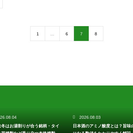
1
…
6
7
8
26.08.04
2026.08.03
は冬はお湯割りが合う銘柄・タイ
日本酒のアミノ酸度とは？旨味