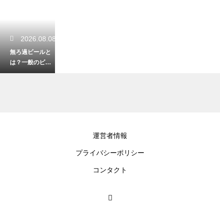
2026.08.08
無ろ過ビールと
は？一般のビー
ルと何が違うの
かを徹底解説
2026.08.07
運営者情報
日本酒の大吟醸
プライバシーポリシー
酒と吟醸酒の違
いは？磨きの度
コンタクト
合いによる香り
と味の差を解説
2026.08.06