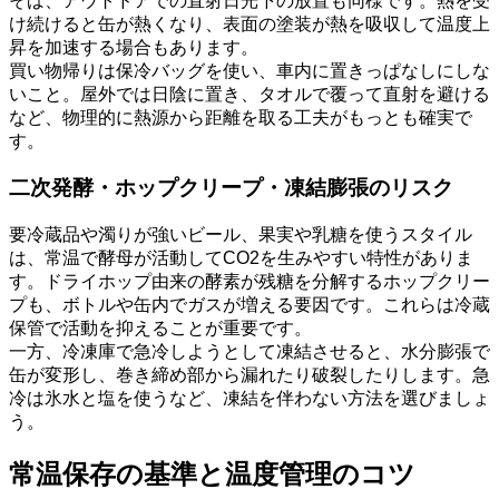
そば、アウトドアでの直射日光下の放置も同様です。熱を受
け続けると缶が熱くなり、表面の塗装が熱を吸収して温度上
昇を加速する場合もあります。
買い物帰りは保冷バッグを使い、車内に置きっぱなしにしな
いこと。屋外では日陰に置き、タオルで覆って直射を避ける
など、物理的に熱源から距離を取る工夫がもっとも確実で
す。
二次発酵・ホップクリープ・凍結膨張のリスク
要冷蔵品や濁りが強いビール、果実や乳糖を使うスタイル
は、常温で酵母が活動してCO2を生みやすい特性がありま
す。ドライホップ由来の酵素が残糖を分解するホップクリー
プも、ボトルや缶内でガスが増える要因です。これらは冷蔵
保管で活動を抑えることが重要です。
一方、冷凍庫で急冷しようとして凍結させると、水分膨張で
缶が変形し、巻き締め部から漏れたり破裂したりします。急
冷は氷水と塩を使うなど、凍結を伴わない方法を選びましょ
う。
常温保存の基準と温度管理のコツ