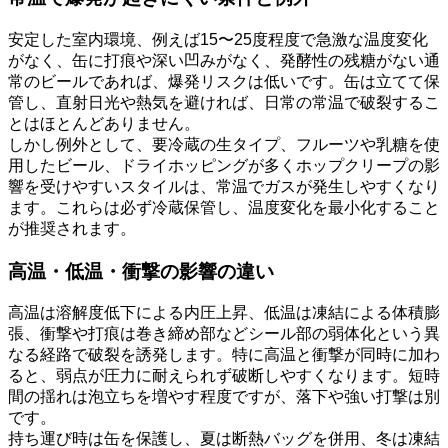
安定した室内環境、例えば15〜25度程度で急激な温度変化
がなく、缶に打痕や深い凹みがなく、発酵性の残糖がない通
常のビールであれば、爆発リスクは低いです。缶は立てて保
管し、直射日光や熱気を避ければ、日常の常温で破裂するこ
とはほとんどありません。
しかし例外として、要冷蔵の生タイプ、フルーツや乳糖を使
用したビール、ドライホッピングが多くホップクリープの影
響を受けやすいスタイルは、常温でガスが発生しやすくなり
ます。これらは必ず冷蔵保管し、温度変化を最小化すること
が推奨されます。
高温・低温・衝撃の影響の違い
高温は溶解度低下による内圧上昇、低温は凍結による体積膨
張、衝撃や打痕は巻き締め部などシール部の弱体化という異
なる経路で破裂を誘発します。特に高温と衝撃が同時に加わ
ると、弱点が圧力に耐えられず破断しやすくなります。短時
間の揺れは泡立ちを増やす程度ですが、落下や強い打撃は別
です。
持ち運び時は缶を保護し、夏は断熱バッグを併用、冬は凍結