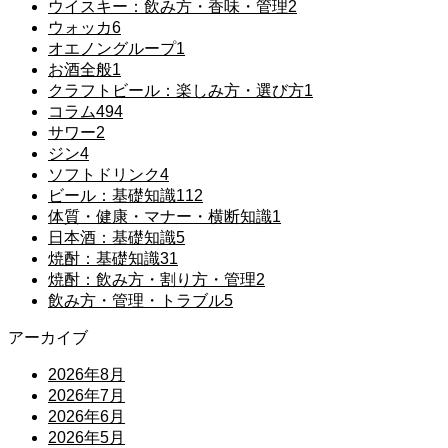
ウイスキー：飲み方・香味・管理
2
ウォッカ
6
オエノングループ
1
お酒全般
1
クラフトビール：楽しみ方・選び方
1
コラム
494
サワー
2
ジン
4
ソフトドリンク
4
ビール：基礎知識
112
体質・健康・マナー・横断知識
1
日本酒：基礎知識
5
焼酎：基礎知識
31
焼酎：飲み方・割り方・管理
2
飲み方・管理・トラブル
5
アーカイブ
2026年8月
2026年7月
2026年6月
2026年5月