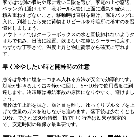
家では北側の収納や床に近い日陰を選び、家電の上や窓辺、
ベランダは避けます。段ボール保管は上面に通気を確保し、
積み重ねすぎないこと。移動時は直射を避け、保冷バッグに
入れ、到着したら先に荷物よりビールを冷暗所に移すのを習
慣化しましょう。
アウトドアではクーラーボックスの氷と直接触れないようタ
オルで包み、日陰に設置。飲まない在庫はクーラーに戻す。
わずかな丁寧さで、温度上昇と物理衝撃から確実に守れま
す。
早く冷やしたい時と開栓時の注意
急冷は氷水に塩を一つまみ入れる方法が安全で効率的です。
対流が起きるよう缶を静かに回し、5〜10分で飲用温度に到
達します。冷凍庫は凍結事故の原因になりやすく、避けまし
ょう。
開栓は缶上部を拭き、顔と目を離し、ゆっくりプルタブを上
げて微量のガスを逃しながら進めます。落下後は少なくとも
10分、できれば30分待機。指で叩く行為は効果が限定的
で、安定時間の確保が最重要です。