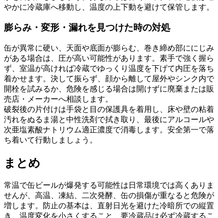
やかに冷蔵庫へ移動し、温度の上下動を避けて保管します。
膨らみ・変形・漏れを見つけた時の対処
缶が異常に硬い、天面や底面が膨らむ、巻き締め部ににじみ
がある場合は、圧が高い可能性があります。素手で強く握ら
ず、室温が高ければ冷蔵でゆっくり温度を下げて内圧を落ち
着かせます。決して振らず、顔から離して屋外やシンク内で
開栓を試みるか、危険を感じる場合は開けずに廃棄または販
売店・メーカーへ相談します。
破裂後の片付けは手袋と目の保護具を着用し、床や壁の粘着
汚れをぬるま湯と中性洗剤で拭き取り、最後にアルコールや
次亜塩素酸ナトリウム適正濃度で消毒します。安全第一で落
ち着いて行動しましょう。
まとめ
常温で缶ビールが爆発する可能性は日常環境では高くありま
せんが、高温、凍結、二次発酵、缶の損傷が重なると危険が
増します。防止の基本は、直射日光を避けた冷暗所での縦置
き、温度変化を小さくすること、要冷蔵品は必ず冷蔵するこ