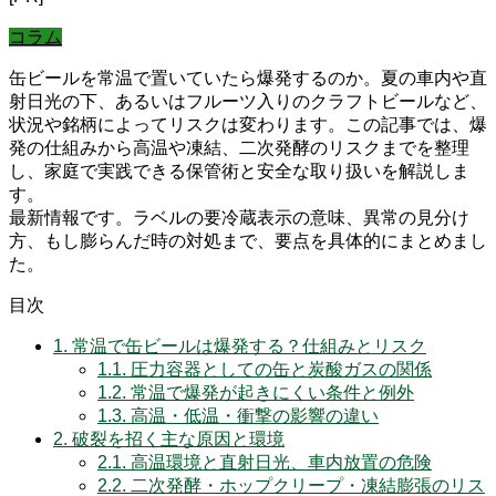
コラム
缶ビールを常温で置いていたら爆発するのか。夏の車内や直
射日光の下、あるいはフルーツ入りのクラフトビールなど、
状況や銘柄によってリスクは変わります。この記事では、爆
発の仕組みから高温や凍結、二次発酵のリスクまでを整理
し、家庭で実践できる保管術と安全な取り扱いを解説しま
す。
最新情報です。ラベルの要冷蔵表示の意味、異常の見分け
方、もし膨らんだ時の対処まで、要点を具体的にまとめまし
た。
目次
1.
常温で缶ビールは爆発する？仕組みとリスク
1.1.
圧力容器としての缶と炭酸ガスの関係
1.2.
常温で爆発が起きにくい条件と例外
1.3.
高温・低温・衝撃の影響の違い
2.
破裂を招く主な原因と環境
2.1.
高温環境と直射日光、車内放置の危険
2.2.
二次発酵・ホップクリープ・凍結膨張のリス