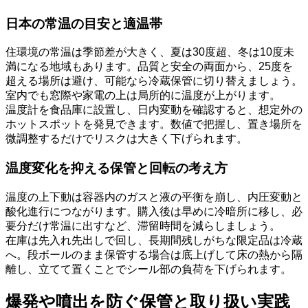
日本の常温の目安と適温帯
住環境の常温は季節差が大きく、夏は30度超、冬は10度未
満になる地域もあります。品質と安全の両面から、25度を
超える場所は避け、可能なら冷蔵保管に切り替えましょう。
室内でも窓際や家電の上は局所的に温度が上がります。
温度計を食品庫に設置し、日内変動を確認すると、想定外の
ホットスポットを発見できます。数値で把握し、置き場所を
微調整するだけでリスクは大きく下げられます。
温度変化を抑える保管と回転の考え方
温度の上下動は容器内のガスと液の平衡を崩し、内圧変動と
酸化進行につながります。購入後は早めに冷暗所に移し、必
要分だけ常温に出すなど、滞留時間を減らしましょう。
在庫は先入れ先出しで回し、長期間残しがちな限定品は冷蔵
へ。段ボールのまま保管する場合は底上げして床の熱から隔
離し、立てて置くことでシール部の負荷を下げられます。
爆発や噴出を防ぐ保管と取り扱い実践