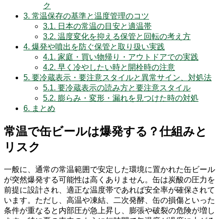
ク
3.
常温保存の基準と温度管理のコツ
3.1.
日本の常温の目安と適温帯
3.2.
温度変化を抑える保管と回転の考え方
4.
爆発や噴出を防ぐ保管と取り扱い実践
4.1.
家庭・買い物帰り・アウトドアでの実践
4.2.
早く冷やしたい時と開栓時の注意
5.
要冷蔵表示・要注意スタイルと異常サイン、対処法
5.1.
要冷蔵表示の読み方と要注意スタイル
5.2.
膨らみ・変形・漏れを見つけた時の対処
6.
まとめ
常温で缶ビールは爆発する？仕組みと
リスク
一般に、通常の常温範囲で安定した環境に置かれた缶ビール
が突然爆発する可能性は高くありません。缶は炭酸の圧力を
前提に設計され、適正な温度帯であれば安全率が確保されて
います。ただし、高温や凍結、二次発酵、缶の損傷といった
条件が重なると内部圧が急上昇し、膨張や破裂の危険が増し