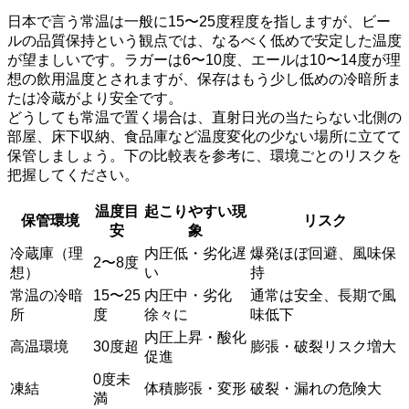
日本で言う常温は一般に15〜25度程度を指しますが、ビー
ルの品質保持という観点では、なるべく低めで安定した温度
が望ましいです。ラガーは6〜10度、エールは10〜14度が理
想の飲用温度とされますが、保存はもう少し低めの冷暗所ま
たは冷蔵がより安全です。
どうしても常温で置く場合は、直射日光の当たらない北側の
部屋、床下収納、食品庫など温度変化の少ない場所に立てて
保管しましょう。下の比較表を参考に、環境ごとのリスクを
把握してください。
温度目
起こりやすい現
保管環境
リスク
安
象
冷蔵庫（理
内圧低・劣化遅
爆発ほぼ回避、風味保
2〜8度
想）
い
持
常温の冷暗
15〜25
内圧中・劣化
通常は安全、長期で風
所
度
徐々に
味低下
内圧上昇・酸化
高温環境
30度超
膨張・破裂リスク増大
促進
0度未
凍結
体積膨張・変形
破裂・漏れの危険大
満