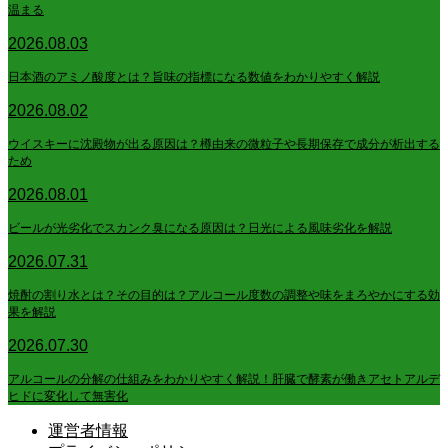
温まる
2026.08.03
日本酒のアミノ酸度とは？旨味の指標になる数値をわかりやすく解説
2026.08.02
ウイスキーに沈殿物が出る原因は？樽由来の微粒子や長期保存で成分が析出する
ため
2026.08.01
ビールが光劣化でスカンク臭になる原因は？日光による風味劣化を解説
2026.07.31
焼酎の割り水とは？その目的は？アルコール度数の調整や味をまろやかにする効
果を解説
2026.07.30
アルコールの分解の仕組みをわかりやすく解説！肝臓で酵素が働きアセトアルデ
ヒドに変化して無害化
運営者情報