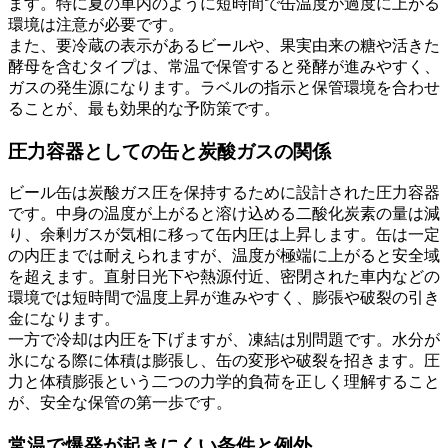
ます。特に夏の車内のように短時間で缶温度が過度に上がる
環境は注意が必要です。
また、要冷蔵の表示があるビールや、果実由来の糖や活きた
酵母を含むタイプは、常温で保管すると発酵が進みやすく、
ガスの発生源になります。ラベルの指示と保管環境を合わせ
ることが、最も効果的な予防策です。
圧力容器としての缶と炭酸ガスの関係
ビール缶は炭酸ガス圧を保持するために設計された圧力容器
です。中身の温度が上がると溶け込める二酸化炭素の量は減
り、余剰ガスが気相に移って缶内圧は上昇します。缶は一定
の内圧までは耐えられますが、温度が極端に上がると安全域
を超えます。直射日光下や熱源付近、密閉された車内などの
環境では短時間で温度上昇が進みやすく、膨張や破裂の引き
金になります。
一方で冷却は内圧を下げますが、凍結は別問題です。水分が
氷になる際に体積は膨張し、缶の変形や破裂を招きます。圧
力と体積膨張という二つの力学的負荷を正しく理解すること
が、安全な保管の第一歩です。
常温で爆発が起きにくい条件と例外