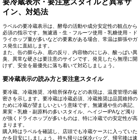
要冷蔵表示・要注意スタイルと異常サ
イン、対処法
ラベルの要冷蔵表示は、酵母の活動や成分安定性の観点から
必須の指示です。無濾過・生・フルーツ使用・乳糖使用・ド
ライホップ量が多いなどの要素がある場合、常温は膨張やガ
ス発生に直結します。
また、缶の膨らみ、底の反り、内容物のにじみ、酸っぱい異
臭、異常な硬さは要注意のサインです。発見したら無理に開
けず、安全を最優先に落ち着いて対応しましょう。
要冷蔵表示の読み方と要注意スタイル
要冷蔵、冷蔵推奨、冷暗所保存などの表現は、温度管理の厳
密さを示します。要冷蔵は冷蔵必須、冷蔵推奨は品質維持の
ために冷蔵が望ましいという意味です。無濾過や生の表記、
果実・乳糖・副原料の多いスタイル、ヘイジーIPAなど濁り
が強くドライホップが多いものは、特に冷蔵での安定性が高
まります。
購入時はラベルを確認し、店頭でも冷蔵ケースに入っていた
かを目安にしましょう。持ち帰りは保冷バッグ、帰宅後は速