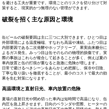
を避ける工夫が重要です。環境ごとのリスクを切り分けて対
策すると、現実的かつ無理のない管理ができます。
破裂を招く主な原因と環境
缶ビールの破裂要因は主に三つに大別できます。ひとつ目は
外部環境による温度極端、すなわち高温や凍結。ふたつ目は
内部要因である二次発酵やホップクリープ、果実由来糖分に
よるガス発生。みっつ目は缶そのものの物理的損傷です。実
際の事故はこれらが複合して起きることが多く、例えば夏の
車内放置と缶の打痕が重なると急激に危険が増します。
日常で避けるべきシーンをあらかじめ把握し、保冷や日陰、
丁寧な取り扱いを徹底することが、最小のコストで最大の効
果を生む対策になります。
高温環境と直射日光、車内放置の危険
夏場の直射日光や閉め切った車内は短時間で高温になり、缶
内圧を急上昇させます。日向のベランダや窓際、ヒーターの