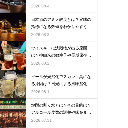
格焼酎で体が温まる
2026.08.4
日本酒のアミノ酸度とは？旨味の
指標になる数値をわかりやすく解
説
2026.08.3
ウイスキーに沈殿物が出る原因
は？樽由来の微粒子や長期保存で
成分が析出するため
2026.08.2
ビールが光劣化でスカンク臭にな
る原因は？日光による風味劣化を
解説
2026.08.1
焼酎の割り水とは？その目的は？
アルコール度数の調整や味をまろ
やかにする効果を解説
2026.07.31