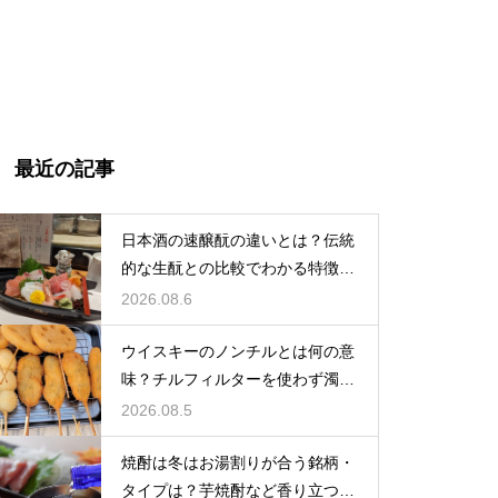
最近の記事
日本酒の速醸酛の違いとは？伝統
的な生酛との比較でわかる特徴を
解説
2026.08.6
ウイスキーのノンチルとは何の意
味？チルフィルターを使わず濁り
をあえて残す製法
2026.08.5
焼酎は冬はお湯割りが合う銘柄・
タイプは？芋焼酎など香り立つ本