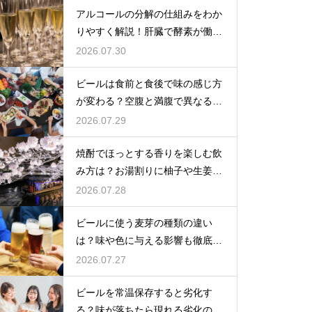
アルコールの分解の仕組みをわか
りやすく解説！肝臓で酵素が働き
アセトアルデヒドに変化して無害
2026.07.30
化
ビールは食前と食後で味の感じ方
が変わる？空腹と満腹で異なる味
覚の感じ方を解説
2026.07.29
焼酎でほっとする香りを楽しむ飲
み方は？お湯割りに柚子や生姜を
加えてリラックス効果を実感
2026.07.28
ビールに使う麦芽の種類の違い
は？味や色に与える影響も徹底解
説
2026.07.27
ビールを常温保存すると劣化す
る？味が落ちたら現れる劣化のサ