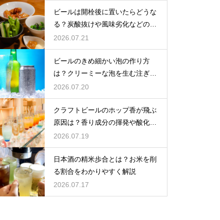
ビールは開栓後に置いたらどうな
る？炭酸抜けや風味劣化などの影
響を解説
2026.07.21
ビールのきめ細かい泡の作り方
は？クリーミーな泡を生む注ぎ方
のコツ
2026.07.20
クラフトビールのホップ香が飛ぶ
原因は？香り成分の揮発や酸化で
失われる理由を解説
2026.07.19
日本酒の精米歩合とは？お米を削
る割合をわかりやすく解説
2026.07.17