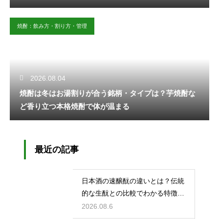
焼酎：飲み方・割り方・管理
2026.08.04
焼酎は冬はお湯割りが合う銘柄・タイプは？芋焼酎な
ど香り立つ本格焼酎で体が温まる
最近の記事
日本酒の速醸酛の違いとは？伝統
的な生酛との比較でわかる特徴を
解説
2026.08.6