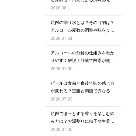
解説
2026.08.1
焼酎の割り水とは？その目的は？
アルコール度数の調整や味をまろ
やかにする効果を解説
2026.07.31
アルコールの分解の仕組みをわか
りやすく解説！肝臓で酵素が働き
アセトアルデヒドに変化して無害
2026.07.30
化
ビールは食前と食後で味の感じ方
が変わる？空腹と満腹で異なる味
覚の感じ方を解説
2026.07.29
焼酎でほっとする香りを楽しむ飲
み方は？お湯割りに柚子や生姜を
加えてリラックス効果を実感
2026.07.28