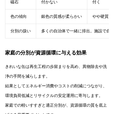
磁石
付かない
付く
色の傾向
銀色の質感が柔らかい
やや硬質な
分別の扱い
多くの自治体で一緒に排出。施設で自
家庭の分別が資源循環に与える効果
きれいな缶は再生工程の歩留まりを高め、異物除去や洗
浄の手間を減らします。
結果としてエネルギー消費やコストの削減につながり、
環境負荷低減とリサイクルの安定運用に寄与します。
家庭での軽いすすぎと適正分別が、資源循環の質を底上