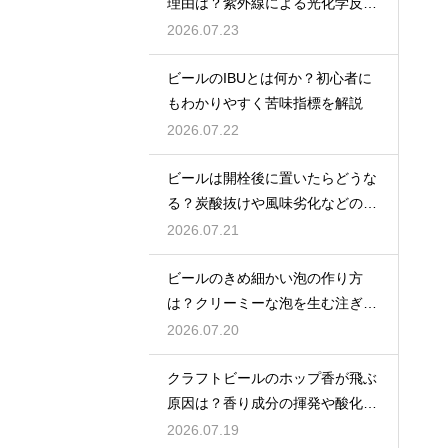
理由は？紫外線による光化学反応
で風味が損なわれるため
2026.07.23
ビールのIBUとは何か？初心者に
もわかりやすく苦味指標を解説
2026.07.22
ビールは開栓後に置いたらどうな
る？炭酸抜けや風味劣化などの影
響を解説
2026.07.21
ビールのきめ細かい泡の作り方
は？クリーミーな泡を生む注ぎ方
のコツ
2026.07.20
クラフトビールのホップ香が飛ぶ
原因は？香り成分の揮発や酸化で
失われる理由を解説
2026.07.19