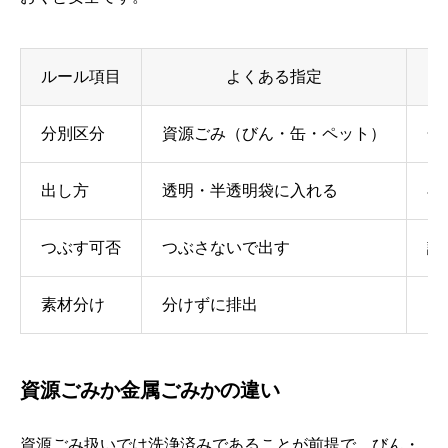
ルール項目
よくある指定
分別区分
資源ごみ（びん・缶・ペット）
金
出し方
透明・半透明袋に入れる
専
つぶす可否
つぶさないで出す
識
素材分け
分けずに排出
ア
資源ごみか金属ごみかの違い
資源ごみ扱いでは洗浄済みであることが前提で、びん・