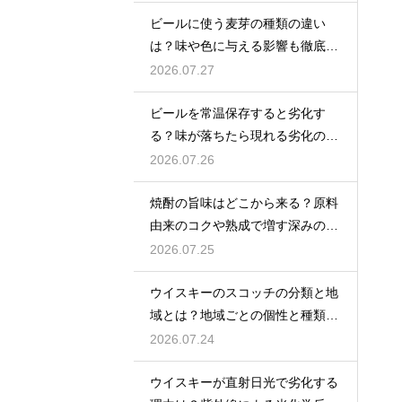
ビールに使う麦芽の種類の違い
は？味や色に与える影響も徹底解
説
2026.07.27
ビールを常温保存すると劣化す
る？味が落ちたら現れる劣化のサ
インを解説
2026.07.26
焼酎の旨味はどこから来る？原料
由来のコクや熟成で増す深みの秘
密を解説
2026.07.25
ウイスキーのスコッチの分類と地
域とは？地域ごとの個性と種類を
解説
2026.07.24
ウイスキーが直射日光で劣化する