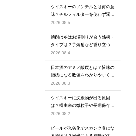
ウイスキーのノンチルとは何の意
味？チルフィルターを使わず濁り
をあえて残す製法
2026.08.5
焼酎は冬はお湯割りが合う銘柄・
タイプは？芋焼酎など香り立つ本
格焼酎で体が温まる
2026.08.4
日本酒のアミノ酸度とは？旨味の
指標になる数値をわかりやすく解
説
2026.08.3
ウイスキーに沈殿物が出る原因
は？樽由来の微粒子や長期保存で
成分が析出するため
2026.08.2
ビールが光劣化でスカンク臭にな
る原因は？日光による風味劣化を