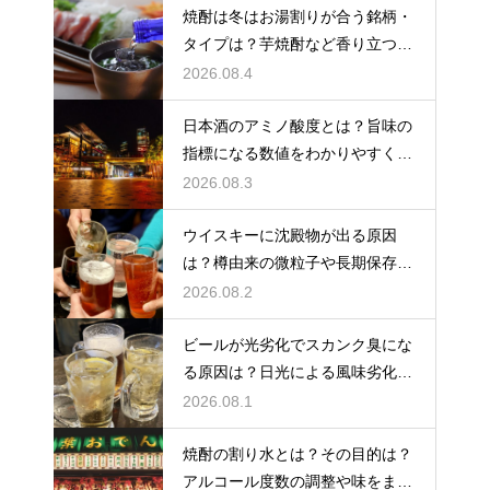
焼酎は冬はお湯割りが合う銘柄・
タイプは？芋焼酎など香り立つ本
格焼酎で体が温まる
2026.08.4
日本酒のアミノ酸度とは？旨味の
指標になる数値をわかりやすく解
説
2026.08.3
ウイスキーに沈殿物が出る原因
は？樽由来の微粒子や長期保存で
成分が析出するため
2026.08.2
ビールが光劣化でスカンク臭にな
る原因は？日光による風味劣化を
解説
2026.08.1
焼酎の割り水とは？その目的は？
アルコール度数の調整や味をまろ