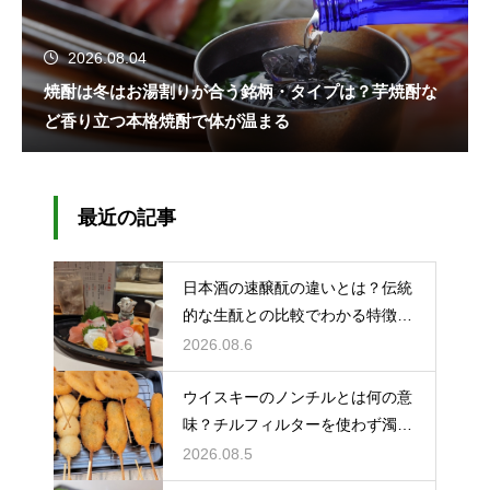
2026.08.04
焼酎は冬はお湯割りが合う銘柄・タイプは？芋焼酎な
ど香り立つ本格焼酎で体が温まる
最近の記事
日本酒の速醸酛の違いとは？伝統
的な生酛との比較でわかる特徴を
解説
2026.08.6
ウイスキーのノンチルとは何の意
味？チルフィルターを使わず濁り
をあえて残す製法
2026.08.5