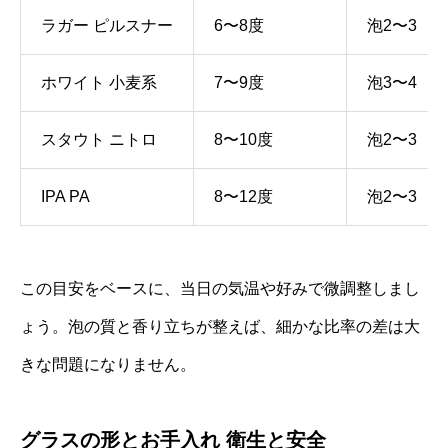
ラガー ピルスナー
6〜8度
泡2〜3
ホワイト 小麦系
7〜9度
泡3〜4
スタウト ニトロ
8〜10度
泡2〜3
IPA PA
8〜12度
泡2〜3
この目安をベースに、当日の気温や好みで微調整しまし
ょう。泡の質と香り立ちが整えば、細かな比率の差は大
きな問題になりません。
グラスの形とお手入れ 衛生と安全