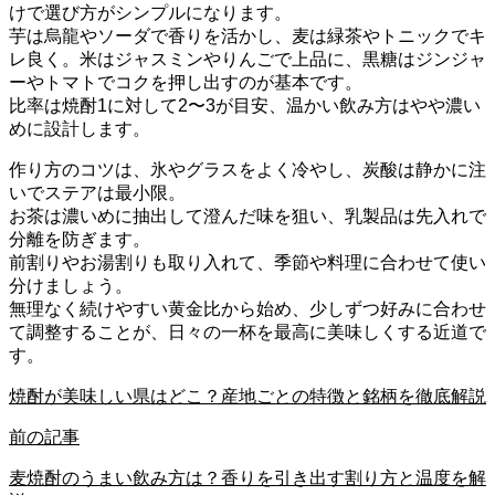
けで選び方がシンプルになります。
芋は烏龍やソーダで香りを活かし、麦は緑茶やトニックでキ
レ良く。米はジャスミンやりんごで上品に、黒糖はジンジャ
ーやトマトでコクを押し出すのが基本です。
比率は焼酎1に対して2〜3が目安、温かい飲み方はやや濃い
めに設計します。
作り方のコツは、氷やグラスをよく冷やし、炭酸は静かに注
いでステアは最小限。
お茶は濃いめに抽出して澄んだ味を狙い、乳製品は先入れで
分離を防ぎます。
前割りやお湯割りも取り入れて、季節や料理に合わせて使い
分けましょう。
無理なく続けやすい黄金比から始め、少しずつ好みに合わせ
て調整することが、日々の一杯を最高に美味しくする近道で
す。
焼酎が美味しい県はどこ？産地ごとの特徴と銘柄を徹底解説
前の記事
麦焼酎のうまい飲み方は？香りを引き出す割り方と温度を解