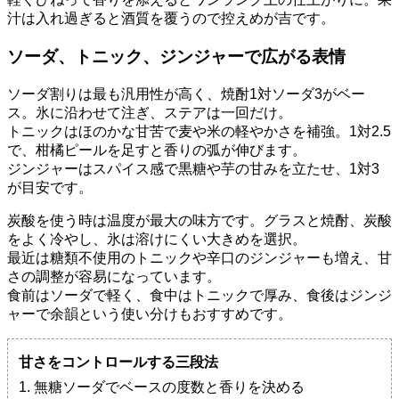
汁は入れ過ぎると酒質を覆うので控えめが吉です。
ソーダ、トニック、ジンジャーで広がる表情
ソーダ割りは最も汎用性が高く、焼酎1対ソーダ3がベー
ス。氷に沿わせて注ぎ、ステアは一回だけ。
トニックはほのかな甘苦で麦や米の軽やかさを補強。1対2.5
で、柑橘ピールを足すと香りの弧が伸びます。
ジンジャーはスパイス感で黒糖や芋の甘みを立たせ、1対3
が目安です。
炭酸を使う時は温度が最大の味方です。グラスと焼酎、炭酸
をよく冷やし、氷は溶けにくい大きめを選択。
最近は糖類不使用のトニックや辛口のジンジャーも増え、甘
さの調整が容易になっています。
食前はソーダで軽く、食中はトニックで厚み、食後はジンジ
ャーで余韻という使い分けもおすすめです。
甘さをコントロールする三段法
1. 無糖ソーダでベースの度数と香りを決める