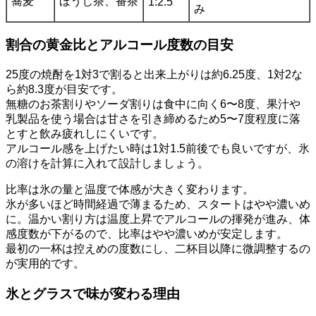
蕎麦
ほうじ茶、番茶
1:2.5
み
割合の黄金比とアルコール度数の目安
25度の焼酎を1対3で割ると出来上がりは約6.25度、1対2な
ら約8.3度が目安です。
無糖のお茶割りやソーダ割りは食中に向く6〜8度、果汁や
乳製品を使う場合は甘さを引き締めるため5〜7度程度に落
とすと飲み疲れしにくいです。
アルコール感を上げたい時は1対1.5前後でも良いですが、氷
の溶けを計算に入れて設計しましょう。
比率は氷の量と温度で体感が大きく変わります。
氷が多いほど時間経過で薄まるため、スタートはやや濃いめ
に。温かい割り方は温度上昇でアルコールの揮発が進み、体
感度数が下がるので、比率はやや濃いめが安定します。
最初の一杯は控えめの度数にし、二杯目以降に微調整するの
が実用的です。
氷とグラスで味が変わる理由