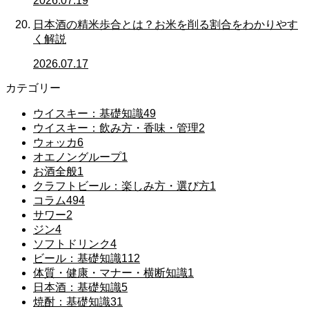
2026.07.19
日本酒の精米歩合とは？お米を削る割合をわかりやす
く解説
2026.07.17
カテゴリー
ウイスキー：基礎知識
49
ウイスキー：飲み方・香味・管理
2
ウォッカ
6
オエノングループ
1
お酒全般
1
クラフトビール：楽しみ方・選び方
1
コラム
494
サワー
2
ジン
4
ソフトドリンク
4
ビール：基礎知識
112
体質・健康・マナー・横断知識
1
日本酒：基礎知識
5
焼酎：基礎知識
31