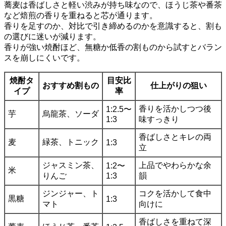
蕎麦は香ばしさと軽い渋みが持ち味なので、ほうじ茶や番茶
など焙煎の香りを重ねると芯が通ります。
香りを足すのか、対比で引き締めるのかを意識すると、割も
の選びに迷いが減ります。
香りが強い焼酎ほど、無糖か低香の割ものから試すとバラン
スを崩しにくいです。
焼酎タ
目安比
おすすめ割もの
仕上がりの狙い
イプ
率
香りを活かしつつ後
1:2.5〜
芋
烏龍茶、ソーダ
1:3
味すっきり
香ばしさとキレの両
麦
緑茶、トニック
1:3
立
ジャスミン茶、
上品でやわらかな余
1:2〜
米
りんご
1:3
韻
ジンジャー、ト
コクを活かして食中
黒糖
1:3
マト
向けに
香ばしさを重ねて深