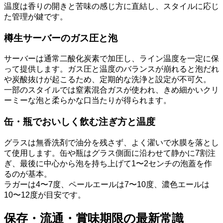
温度は香りの開きと苦味の感じ方に直結し、スタイルに応じ
た管理が鍵です。
樽生サーバーのガス圧と泡
サーバーは通常二酸化炭素で加圧し、ライン温度を一定に保
って提供します。ガス圧と温度のバランスが崩れると泡だれ
や炭酸抜けが起こるため、定期的な洗浄と設定が不可欠。
一部のスタイルでは窒素混合ガスが使われ、きめ細かいクリ
ーミーな泡と柔らかな口当たりが得られます。
缶・瓶でおいしく飲む注ぎ方と温度
グラスは無香洗剤で油分を残さず、よく濯いで水膜を落とし
て使用します。缶や瓶はグラス側面に沿わせて静かに7割注
ぎ、最後に中心から泡を持ち上げて1〜2センチの泡蓋を作
るのが基本。
ラガーは4〜7度、ペールエールは7〜10度、濃色エールは
10〜12度が目安です。
保存・流通・賞味期限の最新常識