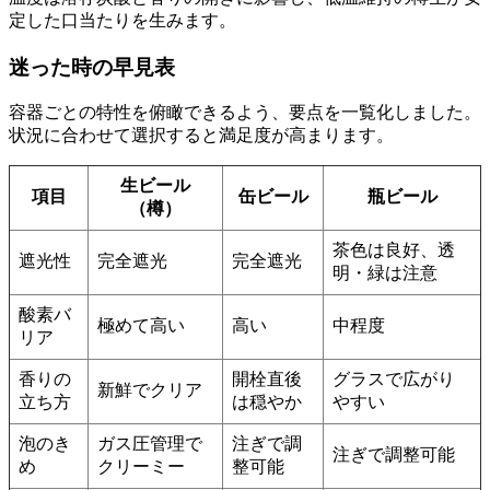
定した口当たりを生みます。
迷った時の早見表
容器ごとの特性を俯瞰できるよう、要点を一覧化しました。
状況に合わせて選択すると満足度が高まります。
生ビール
項目
缶ビール
瓶ビール
（樽）
茶色は良好、透
遮光性
完全遮光
完全遮光
明・緑は注意
酸素バ
極めて高い
高い
中程度
リア
香りの
開栓直後
グラスで広がり
新鮮でクリア
立ち方
は穏やか
やすい
泡のき
ガス圧管理で
注ぎで調
注ぎで調整可能
め
クリーミー
整可能