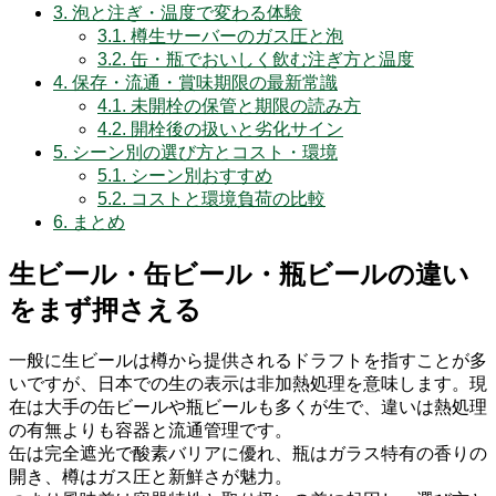
3.
泡と注ぎ・温度で変わる体験
3.1.
樽生サーバーのガス圧と泡
3.2.
缶・瓶でおいしく飲む注ぎ方と温度
4.
保存・流通・賞味期限の最新常識
4.1.
未開栓の保管と期限の読み方
4.2.
開栓後の扱いと劣化サイン
5.
シーン別の選び方とコスト・環境
5.1.
シーン別おすすめ
5.2.
コストと環境負荷の比較
6.
まとめ
生ビール・缶ビール・瓶ビールの違い
をまず押さえる
一般に生ビールは樽から提供されるドラフトを指すことが多
いですが、日本での生の表示は非加熱処理を意味します。現
在は大手の缶ビールや瓶ビールも多くが生で、違いは熱処理
の有無よりも容器と流通管理です。
缶は完全遮光で酸素バリアに優れ、瓶はガラス特有の香りの
開き、樽はガス圧と新鮮さが魅力。