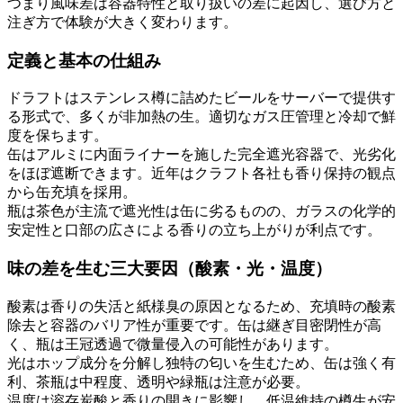
つまり風味差は容器特性と取り扱いの差に起因し、選び方と
注ぎ方で体験が大きく変わります。
定義と基本の仕組み
ドラフトはステンレス樽に詰めたビールをサーバーで提供す
る形式で、多くが非加熱の生。適切なガス圧管理と冷却で鮮
度を保ちます。
缶はアルミに内面ライナーを施した完全遮光容器で、光劣化
をほぼ遮断できます。近年はクラフト各社も香り保持の観点
から缶充填を採用。
瓶は茶色が主流で遮光性は缶に劣るものの、ガラスの化学的
安定性と口部の広さによる香りの立ち上がりが利点です。
味の差を生む三大要因（酸素・光・温度）
酸素は香りの失活と紙様臭の原因となるため、充填時の酸素
除去と容器のバリア性が重要です。缶は継ぎ目密閉性が高
く、瓶は王冠透過で微量侵入の可能性があります。
光はホップ成分を分解し独特の匂いを生むため、缶は強く有
利、茶瓶は中程度、透明や緑瓶は注意が必要。
温度は溶存炭酸と香りの開きに影響し、低温維持の樽生が安