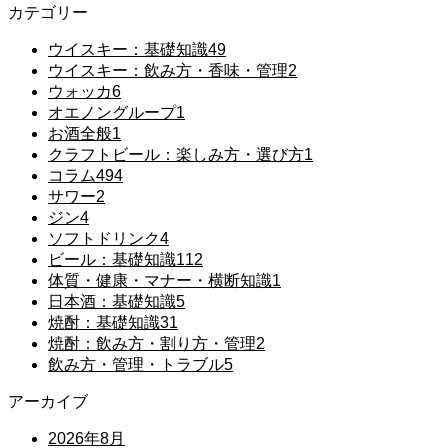
カテゴリー
ウイスキー：基礎知識
49
ウイスキー：飲み方・香味・管理
2
ウォッカ
6
オエノングループ
1
お酒全般
1
クラフトビール：楽しみ方・選び方
1
コラム
494
サワー
2
ジン
4
ソフトドリンク
4
ビール：基礎知識
112
体質・健康・マナー・横断知識
1
日本酒：基礎知識
5
焼酎：基礎知識
31
焼酎：飲み方・割り方・管理
2
飲み方・管理・トラブル
5
アーカイブ
2026年8月