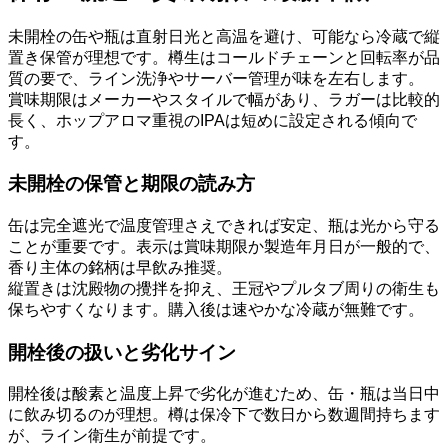
未開栓の缶や瓶は直射日光と高温を避け、可能なら冷蔵で縦
置き保管が理想です。樽生はコールドチェーンと回転率が品
質の要で、ライン洗浄やサーバー管理が味を左右します。
賞味期限はメーカーやスタイルで幅があり、ラガーは比較的
長く、ホップアロマ重視のIPAは短めに設定される傾向で
す。
未開栓の保管と期限の読み方
缶は完全遮光で温度管理さえできれば安定、瓶は光から守る
ことが重要です。表示は賞味期限か製造年月日が一般的で、
香り主体の銘柄は早飲み推奨。
縦置きは沈殿物の攪拌を抑え、王冠やプルタブ周りの衛生も
保ちやすくなります。購入後は速やかな冷蔵が無難です。
開栓後の扱いと劣化サイン
開栓後は酸素と温度上昇で劣化が進むため、缶・瓶は当日中
に飲み切るのが理想。樽は保冷下で数日から数週間持ちます
が、ライン衛生が前提です。