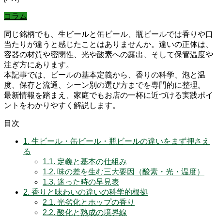
コラム
同じ銘柄でも、生ビールと缶ビール、瓶ビールでは香りや口
当たりが違うと感じたことはありませんか。違いの正体は、
容器の材質や密閉性、光や酸素への露出、そして保管温度や
注ぎ方にあります。
本記事では、ビールの基本定義から、香りの科学、泡と温
度、保存と流通、シーン別の選び方までを専門的に整理。
最新情報を踏まえ、家庭でもお店の一杯に近づける実践ポイ
ントをわかりやすく解説します。
目次
1.
生ビール・缶ビール・瓶ビールの違いをまず押さえ
る
1.1.
定義と基本の仕組み
1.2.
味の差を生む三大要因（酸素・光・温度）
1.3.
迷った時の早見表
2.
香りと味わいの違いの科学的根拠
2.1.
光劣化とホップの香り
2.2.
酸化と熟成の境界線