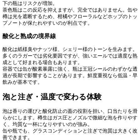
下の瓶はリスクが増加。
茶色瓶はこの反応を抑えますが、完全ではありません。缶や
樽は光を遮断するため、柑橘やフローラルなどホップのトッ
プノートが保たれやすいのが利点です。
酸化と熟成の境界線
酸化は紙様臭やナッツ様、シェリー様のトーンを生みます。
多くのラガーでは劣化要因ですが、強いエールでは適度な熟
成として好まれる場合もあります。
容器では缶が酸素暴露に強く、瓶は王冠シールのわずかな透
過が長期で影響することがあります。鮮度重視なら低温・早
飲みが基本です。
泡と注ぎ・温度で変わる体験
泡は香りの運びと酸化防止の蓋の役割を担い、口当たりを滑
らかにします。樽生はガス圧とノズルで微細な泡を作りやす
く、均質な一杯になりやすいのが強み。
缶や瓶でも、グラスコンディションと注ぎで泡質は大きく改
善できます。