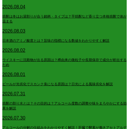
2026.08.04
焼酎は冬はお湯割りが合う銘柄・タイプは？芋焼酎など香り立つ本格焼酎で体が
温まる
2026.08.03
日本酒のアミノ酸度とは？旨味の指標になる数値をわかりやすく解説
2026.08.02
ウイスキーに沈殿物が出る原因は？樽由来の微粒子や長期保存で成分が析出する
ため
2026.08.01
ビールが光劣化でスカンク臭になる原因は？日光による風味劣化を解説
2026.07.31
焼酎の割り水とは？その目的は？アルコール度数の調整や味をまろやかにする効
果を解説
2026.07.30
アルコールの分解の仕組みをわかりやすく解説！肝臓で酵素が働きアセトアルデ