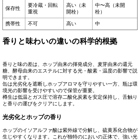
要冷蔵・回転
高い（未
中〜高（未開
保存性
重視
開栓）
栓）
携帯性
不可
高い
中
香りと味わいの違いの科学的根拠
香りと味の差は、ホップ由来の揮発成分、麦芽由来の還元
糖、酵母由来のエステルに対する光・酸素・温度の影響で説
明できます。
缶は光劣化を遮断しホップアロマを守りやすい一方、瓶は環
境光の影響を受けやすいので保管が重要。
樽生は低温とガス圧で溶存二酸化炭素を安定保持し、舌触り
と香りの運びをクリアにします。
光劣化とホップの香り
ホップのイソアルファ酸は紫外線で分解し、硫黄系化合物が
生じやすくなります。これが独特のにおいの正体で、強い光