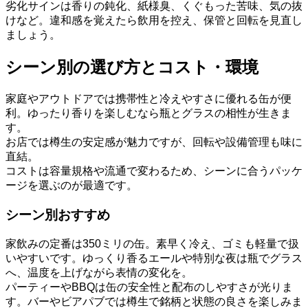
劣化サインは香りの鈍化、紙様臭、くぐもった苦味、気の抜
けなど。違和感を覚えたら飲用を控え、保管と回転を見直し
ましょう。
シーン別の選び方とコスト・環境
家庭やアウトドアでは携帯性と冷えやすさに優れる缶が便
利。ゆったり香りを楽しむなら瓶とグラスの相性が生きま
す。
お店では樽生の安定感が魅力ですが、回転や設備管理も味に
直結。
コストは容量規格や流通で変わるため、シーンに合うパッケ
ージを選ぶのが最適です。
シーン別おすすめ
家飲みの定番は350ミリの缶。素早く冷え、ゴミも軽量で扱
いやすいです。ゆっくり香るエールや特別な夜は瓶でグラス
へ、温度を上げながら表情の変化を。
パーティーやBBQは缶の安全性と配布のしやすさが光りま
す。バーやビアパブでは樽生で銘柄と状態の良さを楽しみま