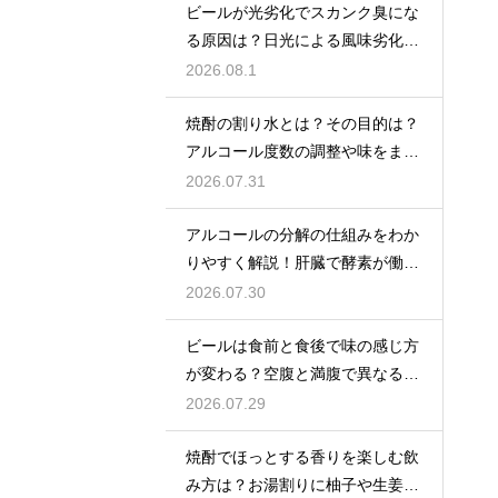
ビールが光劣化でスカンク臭にな
る原因は？日光による風味劣化を
解説
2026.08.1
焼酎の割り水とは？その目的は？
アルコール度数の調整や味をまろ
やかにする効果を解説
2026.07.31
アルコールの分解の仕組みをわか
りやすく解説！肝臓で酵素が働き
アセトアルデヒドに変化して無害
2026.07.30
化
ビールは食前と食後で味の感じ方
が変わる？空腹と満腹で異なる味
覚の感じ方を解説
2026.07.29
焼酎でほっとする香りを楽しむ飲
み方は？お湯割りに柚子や生姜を