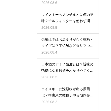
解説
2026.08.6
ウイスキーのノンチルとは何の意
味？チルフィルターを使わず濁り
をあえて残す製法
2026.08.5
焼酎は冬はお湯割りが合う銘柄・
タイプは？芋焼酎など香り立つ本
格焼酎で体が温まる
2026.08.4
日本酒のアミノ酸度とは？旨味の
指標になる数値をわかりやすく解
説
2026.08.3
ウイスキーに沈殿物が出る原因
は？樽由来の微粒子や長期保存で
成分が析出するため
2026.08.2