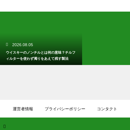
2026.08.05
ウイスキーのノンチルとは何の意味？チルフ
ィルターを使わず濁りをあえて残す製法
2026.08.04
焼酎は冬はお湯割りが合う銘柄・タイプは？
運営者情報
プライバシーポリシー
コンタクト
芋焼酎など香り立つ本格焼酎で体が温まる