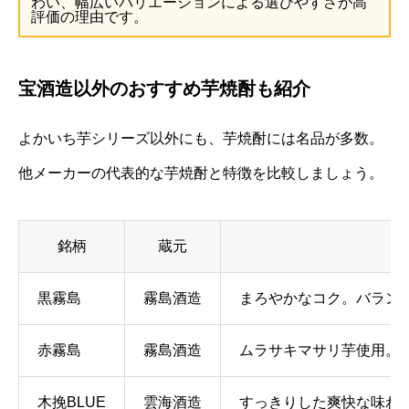
わい、幅広いバリエーションによる選びやすさが高
評価の理由です。
宝酒造以外のおすすめ芋焼酎も紹介
よかいち芋シリーズ以外にも、芋焼酎には名品が多数。
他メーカーの代表的な芋焼酎と特徴を比較しましょう。
銘柄
蔵元
黒霧島
霧島酒造
まろやかなコク。バラン
赤霧島
霧島酒造
ムラサキマサリ芋使用。
木挽BLUE
雲海酒造
すっきりした爽快な味わ