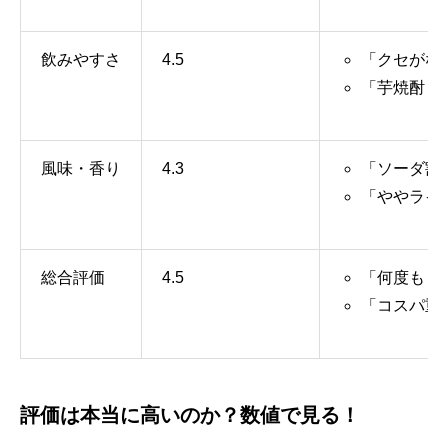
飲みやすさ
4.5
「クセがな
「芋焼酎ビ
風味・香り
4.3
「ソーダ割
「ややライ
総合評価
4.5
「何度もリ
「コスパ重
評価は本当に高いのか？数値で見る！