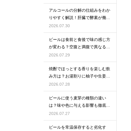
アルコールの分解の仕組みをわか
りやすく解説！肝臓で酵素が働き
アセトアルデヒドに変化して無害
2026.07.30
化
ビールは食前と食後で味の感じ方
が変わる？空腹と満腹で異なる味
覚の感じ方を解説
2026.07.29
焼酎でほっとする香りを楽しむ飲
み方は？お湯割りに柚子や生姜を
加えてリラックス効果を実感
2026.07.28
ビールに使う麦芽の種類の違い
は？味や色に与える影響も徹底解
説
2026.07.27
ビールを常温保存すると劣化す