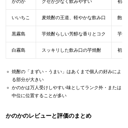
かのか
クセが少なく飲みやすい
初心
いいちこ
麦焼酎の王道、軽やかな飲み口
飽き
黒霧島
芋焼酎らしい芳醇な香りとコク
芋焼
白霧島
スッキリした飲み口の芋焼酎
初め
焼酎の「まずい・うまい」はあくまで個人の好みによ
る部分が大きい
かのかは万人受けしやすい味としてランク外・または
中位に位置することが多い
かのかのレビューと評価のまとめ