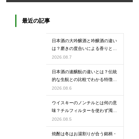
最近の記事
日本酒の大吟醸酒と吟醸酒の違い
は？磨きの度合いによる香りと味
の差を解説
2026.08.7
日本酒の速醸酛の違いとは？伝統
的な生酛との比較でわかる特徴を
解説
2026.08.6
ウイスキーのノンチルとは何の意
味？チルフィルターを使わず濁り
をあえて残す製法
2026.08.5
焼酎は冬はお湯割りが合う銘柄・