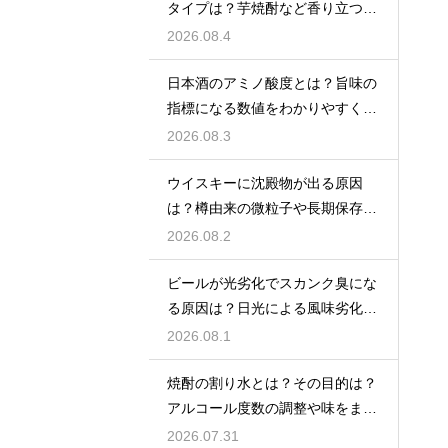
タイプは？芋焼酎など香り立つ本
格焼酎で体が温まる
2026.08.4
日本酒のアミノ酸度とは？旨味の
指標になる数値をわかりやすく解
説
2026.08.3
ウイスキーに沈殿物が出る原因
は？樽由来の微粒子や長期保存で
成分が析出するため
2026.08.2
ビールが光劣化でスカンク臭にな
る原因は？日光による風味劣化を
解説
2026.08.1
焼酎の割り水とは？その目的は？
アルコール度数の調整や味をまろ
やかにする効果を解説
2026.07.31