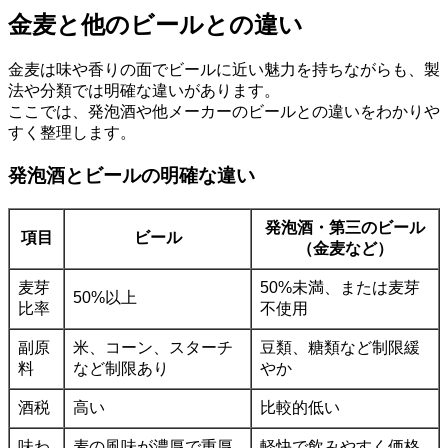
金麦と他のビールとの違い
金麦は味や香りの面でビールに近い魅力を持ちながらも、製
法や分類では明確な違いがあります。
ここでは、発泡酒や他メーカーのビールとの違いをわかりや
すく整理します。
発泡酒とビールの明確な違い
発泡酒・第三のビール
項目
ビール
（金麦など）
麦芽
50%未満、または麦芽
50%以上
比率
不使用
副原
米、コーン、スターチ
豆類、糖類など制限緩
料
など制限あり
やか
酒税
高い
比較的低い
味わ
麦の風味が濃厚で重厚
軽快で飲みやすく価格