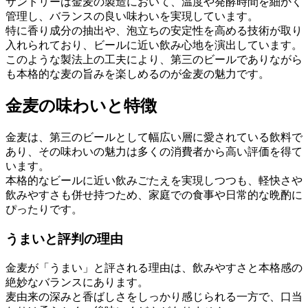
サントリーは金麦の製造において、温度や発酵時間を細かく
管理し、バランスの良い味わいを実現しています。
特に香り成分の抽出や、泡立ちの安定性を高める技術が取り
入れられており、ビールに近い飲み心地を演出しています。
このような製法上の工夫により、第三のビールでありながら
も本格的な麦の旨みを楽しめるのが金麦の魅力です。
金麦の味わいと特徴
金麦は、第三のビールとして幅広い層に愛されている飲料で
あり、その味わいの魅力は多くの消費者から高い評価を得て
います。
本格的なビールに近い飲みごたえを実現しつつも、軽快さや
飲みやすさも併せ持つため、家庭での食事や日常的な晩酌に
ぴったりです。
うまいと評判の理由
金麦が「うまい」と評される理由は、飲みやすさと本格感の
絶妙なバランスにあります。
麦由来の深みと香ばしさをしっかり感じられる一方で、口当