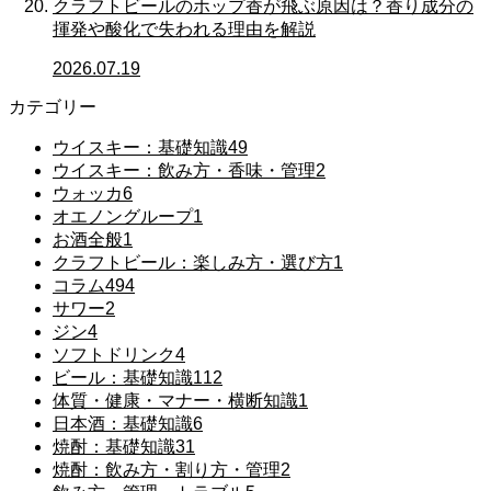
クラフトビールのホップ香が飛ぶ原因は？香り成分の
揮発や酸化で失われる理由を解説
2026.07.19
カテゴリー
ウイスキー：基礎知識
49
ウイスキー：飲み方・香味・管理
2
ウォッカ
6
オエノングループ
1
お酒全般
1
クラフトビール：楽しみ方・選び方
1
コラム
494
サワー
2
ジン
4
ソフトドリンク
4
ビール：基礎知識
112
体質・健康・マナー・横断知識
1
日本酒：基礎知識
6
焼酎：基礎知識
31
焼酎：飲み方・割り方・管理
2