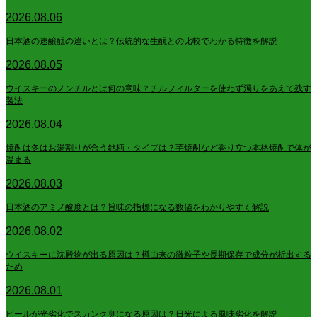
2026.08.06
日本酒の速醸酛の違いとは？伝統的な生酛との比較でわかる特徴を解説
2026.08.05
ウイスキーのノンチルとは何の意味？チルフィルターを使わず濁りをあえて残す
製法
2026.08.04
焼酎は冬はお湯割りが合う銘柄・タイプは？芋焼酎など香り立つ本格焼酎で体が
温まる
2026.08.03
日本酒のアミノ酸度とは？旨味の指標になる数値をわかりやすく解説
2026.08.02
ウイスキーに沈殿物が出る原因は？樽由来の微粒子や長期保存で成分が析出する
ため
2026.08.01
ビールが光劣化でスカンク臭になる原因は？日光による風味劣化を解説