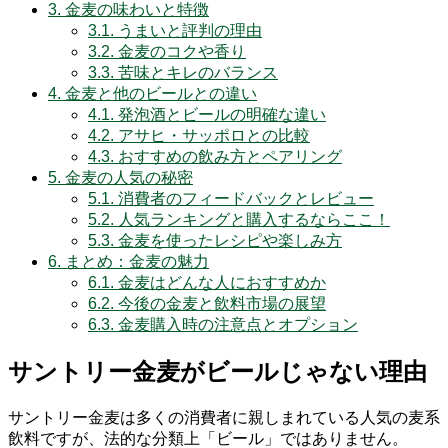
3.
金麦の味わいと特徴
3.1.
うまいと評判の理由
3.2.
金麦のコクや香り
3.3.
苦味とキレのバランス
4.
金麦と他のビールとの違い
4.1.
発泡酒とビールの明確な違い
4.2.
アサヒ・サッポロとの比較
4.3.
おすすめの飲み方とペアリング
5.
金麦の人気の秘密
5.1.
消費者のフィードバックとレビュー
5.2.
人気ランキングと購入するならここ！
5.3.
金麦を使ったレシピや楽しみ方
6.
まとめ：金麦の魅力
6.1.
金麦はどんな人におすすめか
6.2.
今後の金麦と飲料市場の展望
6.3.
金麦購入時の注意点とオプション
サントリー金麦がビールじゃない理由
サントリー金麦は多くの消費者に親しまれている人気の麦系
飲料ですが、法的な分類上「ビール」ではありません。