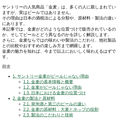
サントリーの人気商品「金麦」は、多くの人に親しまれてい
ますが、実はビールではありません。
その理由は日本の酒税法による分類や、原材料・製法の違い
にあります。
本記事では、金麦がどのような位置づけで販売されているの
か、そしてビールとどう異なるのかを詳しく解説します。
さらに、金麦ならではの味わいや製法のこだわり、他社製品
との比較やおすすめの楽しみ方まで網羅します。
金麦の魅力を知れば、今まで以上においしく味わえるはずで
す。
目次
1.
サントリー金麦がビールじゃない理由
1.1.
金麦の基本情報と概要
1.2.
金麦がビールじゃない理由
1.3.
日本における金麦の位置づけ
2.
金麦の製法と原材料
2.1.
発泡酒と第三のビールの違い
2.2.
金麦の原材料：大麦とホップの役割
2.3.
製法のこだわりと技術