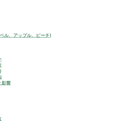
ベル、アップル、ピーチ)
ー
析
)
由
と影響
方