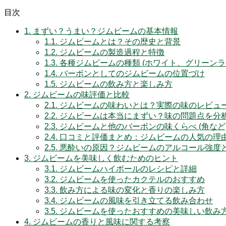
目次
1.
まずい？うまい？ジムビームの基本情報
1.1.
ジムビームとは？その歴史と背景
1.2.
ジムビームの製造過程と特徴
1.3.
各種ジムビームの種類 (ホワイト、グリーンラ
1.4.
バーボンとしてのジムビームの位置づけ
1.5.
ジムビームの飲み方と楽しみ方
2.
ジムビームの味評価と比較
2.1.
ジムビームの味わいとは？実際の味のレビュ
2.2.
ジムビームは本当にまずい？味の問題点を分
2.3.
ジムビームと他のバーボンの味くらべ (角など
2.4.
口コミと評価まとめ：ジムビームの人気の理
2.5.
悪酔いの原因？ジムビームのアルコール強度
3.
ジムビームを美味しく飲むためのヒント
3.1.
ジムビームハイボールのレシピと詳細
3.2.
ジムビームを使ったカクテルのおすすめ
3.3.
飲み方による味の変化と香りの楽しみ方
3.4.
ジムビームの風味を引き立てる飲み合わせ
3.5.
ジムビームを使ったおすすめの美味しい飲み
4.
ジムビームの香りと風味に関する考察