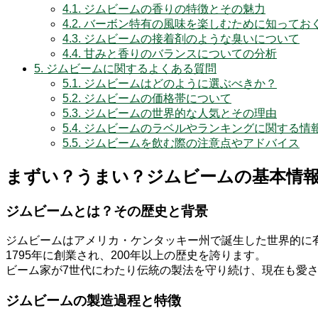
4.1.
ジムビームの香りの特徴とその魅力
4.2.
バーボン特有の風味を楽しむために知ってお
4.3.
ジムビームの接着剤のような臭いについて
4.4.
甘みと香りのバランスについての分析
5.
ジムビームに関するよくある質問
5.1.
ジムビームはどのように選ぶべきか？
5.2.
ジムビームの価格帯について
5.3.
ジムビームの世界的な人気とその理由
5.4.
ジムビームのラベルやランキングに関する情
5.5.
ジムビームを飲む際の注意点やアドバイス
まずい？うまい？ジムビームの基本情
ジムビームとは？その歴史と背景
ジムビームはアメリカ・ケンタッキー州で誕生した世界的に
1795年に創業され、200年以上の歴史を誇ります。
ビーム家が7世代にわたり伝統の製法を守り続け、現在も愛
ジムビームの製造過程と特徴