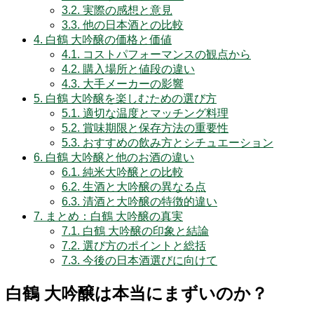
3.2.
実際の感想と意見
3.3.
他の日本酒との比較
4.
白鶴 大吟醸の価格と価値
4.1.
コストパフォーマンスの観点から
4.2.
購入場所と値段の違い
4.3.
大手メーカーの影響
5.
白鶴 大吟醸を楽しむための選び方
5.1.
適切な温度とマッチング料理
5.2.
賞味期限と保存方法の重要性
5.3.
おすすめの飲み方とシチュエーション
6.
白鶴 大吟醸と他のお酒の違い
6.1.
純米大吟醸との比較
6.2.
生酒と大吟醸の異なる点
6.3.
清酒と大吟醸の特徴的違い
7.
まとめ：白鶴 大吟醸の真実
7.1.
白鶴 大吟醸の印象と結論
7.2.
選び方のポイントと総括
7.3.
今後の日本酒選びに向けて
白鶴 大吟醸は本当にまずいのか？