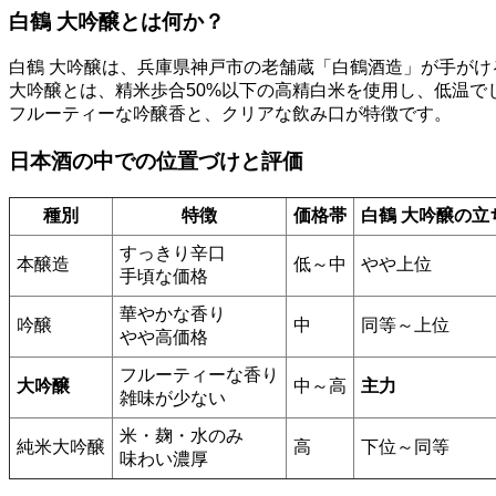
白鶴 大吟醸とは何か？
白鶴 大吟醸は、兵庫県神戸市の老舗蔵「白鶴酒造」が手がけ
大吟醸とは、精米歩合50%以下の高精白米を使用し、低温で
フルーティーな吟醸香と、クリアな飲み口が特徴です。
日本酒の中での位置づけと評価
種別
特徴
価格帯
白鶴 大吟醸の立
すっきり辛口
本醸造
低～中
やや上位
手頃な価格
華やかな香り
吟醸
中
同等～上位
やや高価格
フルーティーな香り
大吟醸
中～高
主力
雑味が少ない
米・麹・水のみ
純米大吟醸
高
下位～同等
味わい濃厚