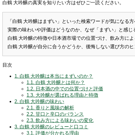
白鶴 大吟醸の真実を知りたい方はぜひご一読ください。
「白鶴 大吟醸はまずい」といった検索ワードが気になる方
実際の味わいや評価はどうなのか、なぜ「まずい」と感じ
白鶴 大吟醸の特徴や日本酒市場での位置づけ、飲み方に
白鶴 大吟醸が自分に合うかどうか、後悔しない選び方の
目次
1.
白鶴 大吟醸は本当にまずいのか？
1.1.
白鶴 大吟醸とは何か？
1.2.
日本酒の中での位置づけと評価
1.3.
大吟醸が選ばれる理由と特徴
2.
白鶴 大吟醸の味わい
2.1.
香りと風味の解析
2.2.
甘口と辛口のバランス
2.3.
飲み方による味わいの変化
3.
白鶴 大吟醸のレビューと口コミ
3.1.
評価が分かれる理由