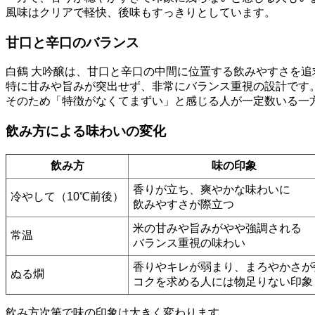
風味はクリアで軽快、後味もすっきりとしています。
甘口と辛口のバランス
白鶴 大吟醸は、甘口と辛口の中間に位置する飲みやすさを追
特に甘みや旨みが突出せず、非常にバランス重視の設計です
そのため「特徴がなくてまずい」と感じる人が一定数いる一
飲み方による味わいの変化
飲み方
味の印象
香りが立ち、爽やかな味わいに
冷やして（10℃前後）
飲みやすさが際立つ
米の甘みや旨みがやや強調される
常温
バランス重視の味わい
香りやキレが弱まり、まろやかさが
ぬる燗
コクを求める人には物足りない印象
飲み方次第で味の印象は大きく変わります。