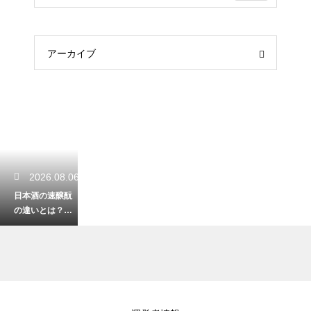
アーカイブ
2026.08.06
日本酒の速醸酛
の違いとは？伝
統的な生酛との
比較でわかる特
徴を解説
2026.08.05