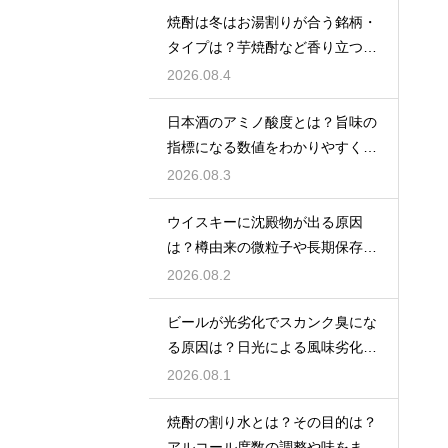
焼酎は冬はお湯割りが合う銘柄・
タイプは？芋焼酎など香り立つ本
格焼酎で体が温まる
2026.08.4
日本酒のアミノ酸度とは？旨味の
指標になる数値をわかりやすく解
説
2026.08.3
ウイスキーに沈殿物が出る原因
は？樽由来の微粒子や長期保存で
成分が析出するため
2026.08.2
ビールが光劣化でスカンク臭にな
る原因は？日光による風味劣化を
解説
2026.08.1
焼酎の割り水とは？その目的は？
アルコール度数の調整や味をまろ