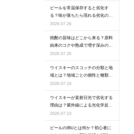
ビールを常温保存すると劣化す
る？味が落ちたら現れる劣化のサ
インを解説
2026.07.26
焼酎の旨味はどこから来る？原料
由来のコクや熟成で増す深みの秘
密を解説
2026.07.25
ウイスキーのスコッチの分類と地
域とは？地域ごとの個性と種類を
解説
2026.07.24
ウイスキーが直射日光で劣化する
理由は？紫外線による光化学反応
で風味が損なわれるため
2026.07.23
ビールのIBUとは何か？初心者に