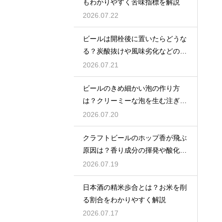
もわかりやすく苦味指標を解説
2026.07.22
ビールは開栓後に置いたらどうな
る？炭酸抜けや風味劣化などの影
響を解説
2026.07.21
ビールのきめ細かい泡の作り方
は？クリーミーな泡を生む注ぎ方
のコツ
2026.07.20
クラフトビールのホップ香が飛ぶ
原因は？香り成分の揮発や酸化で
失われる理由を解説
2026.07.19
日本酒の精米歩合とは？お米を削
る割合をわかりやすく解説
2026.07.17