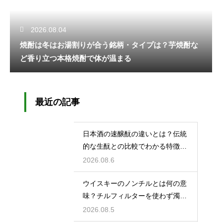
2026.08.04
焼酎は冬はお湯割りが合う銘柄・タイプは？芋焼酎な
ど香り立つ本格焼酎で体が温まる
最近の記事
日本酒の速醸酛の違いとは？伝統
的な生酛との比較でわかる特徴を
解説
2026.08.6
ウイスキーのノンチルとは何の意
味？チルフィルターを使わず濁り
をあえて残す製法
2026.08.5