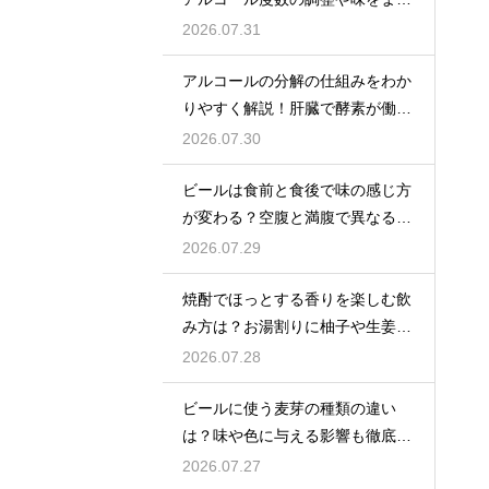
やかにする効果を解説
2026.07.31
アルコールの分解の仕組みをわか
りやすく解説！肝臓で酵素が働き
アセトアルデヒドに変化して無害
2026.07.30
化
ビールは食前と食後で味の感じ方
が変わる？空腹と満腹で異なる味
覚の感じ方を解説
2026.07.29
焼酎でほっとする香りを楽しむ飲
み方は？お湯割りに柚子や生姜を
加えてリラックス効果を実感
2026.07.28
ビールに使う麦芽の種類の違い
は？味や色に与える影響も徹底解
説
2026.07.27