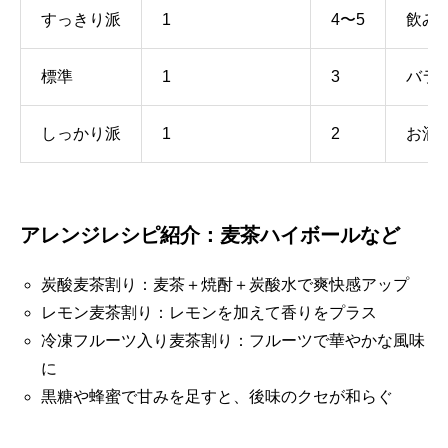
すっきり派
1
4〜5
飲み
標準
1
3
バラ
しっかり派
1
2
お酒
アレンジレシピ紹介：麦茶ハイボールなど
炭酸麦茶割り：麦茶＋焼酎＋炭酸水で爽快感アップ
レモン麦茶割り：レモンを加えて香りをプラス
冷凍フルーツ入り麦茶割り：フルーツで華やかな風味
に
黒糖や蜂蜜で甘みを足すと、後味のクセが和らぐ