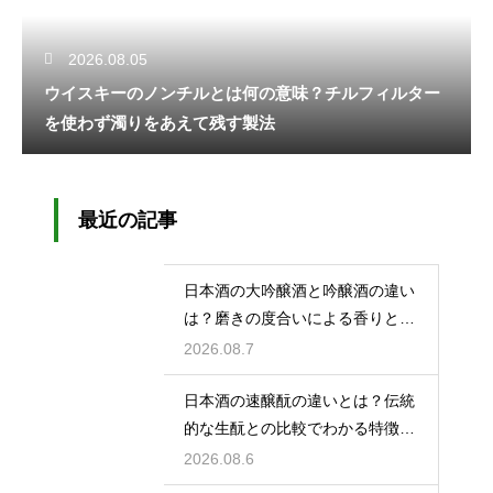
2026.08.05
ウイスキーのノンチルとは何の意味？チルフィルター
を使わず濁りをあえて残す製法
最近の記事
日本酒の大吟醸酒と吟醸酒の違い
は？磨きの度合いによる香りと味
の差を解説
2026.08.7
日本酒の速醸酛の違いとは？伝統
的な生酛との比較でわかる特徴を
解説
2026.08.6