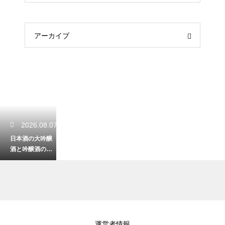
アーカイブ
2026.08.07
日本酒の大吟醸
酒と吟醸酒の違
いは？磨きの度
合いによる香り
と味の差を解説
2026.08.06
運営者情報