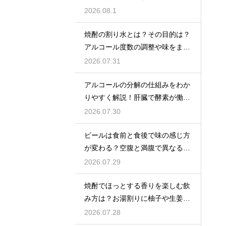
解説
2026.08.1
焼酎の割り水とは？その目的は？
アルコール度数の調整や味をまろ
やかにする効果を解説
2026.07.31
アルコールの分解の仕組みをわか
りやすく解説！肝臓で酵素が働き
アセトアルデヒドに変化して無害
2026.07.30
化
ビールは食前と食後で味の感じ方
が変わる？空腹と満腹で異なる味
覚の感じ方を解説
2026.07.29
焼酎でほっとする香りを楽しむ飲
み方は？お湯割りに柚子や生姜を
加えてリラックス効果を実感
2026.07.28