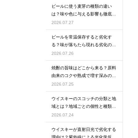
ビールに使う麦芽の種類の違い
は？味や色に与える影響も徹底解
説
2026.07.27
ビールを常温保存すると劣化す
る？味が落ちたら現れる劣化のサ
インを解説
2026.07.26
焼酎の旨味はどこから来る？原料
由来のコクや熟成で増す深みの秘
密を解説
2026.07.25
ウイスキーのスコッチの分類と地
域とは？地域ごとの個性と種類を
解説
2026.07.24
ウイスキーが直射日光で劣化する
理由は？紫外線による光化学反応