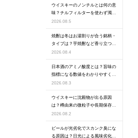
ウイスキーのノンチルとは何の意
味？チルフィルターを使わず濁り
をあえて残す製法
2026.08.5
焼酎は冬はお湯割りが合う銘柄・
タイプは？芋焼酎など香り立つ本
格焼酎で体が温まる
2026.08.4
日本酒のアミノ酸度とは？旨味の
指標になる数値をわかりやすく解
説
2026.08.3
ウイスキーに沈殿物が出る原因
は？樽由来の微粒子や長期保存で
成分が析出するため
2026.08.2
ビールが光劣化でスカンク臭にな
る原因は？日光による風味劣化を