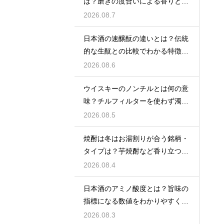
は？磨きの度合いによる香りと味
の差を解説
2026.08.7
日本酒の速醸酛の違いとは？伝統
的な生酛との比較でわかる特徴を
解説
2026.08.6
ウイスキーのノンチルとは何の意
味？チルフィルターを使わず濁り
をあえて残す製法
2026.08.5
焼酎は冬はお湯割りが合う銘柄・
タイプは？芋焼酎など香り立つ本
格焼酎で体が温まる
2026.08.4
日本酒のアミノ酸度とは？旨味の
指標になる数値をわかりやすく解
説
2026.08.3