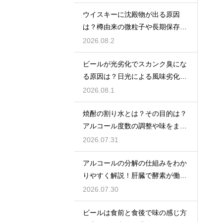
ウイスキーに沈殿物が出る原因
は？樽由来の微粒子や長期保存で
成分が析出するため
2026.08.2
ビールが光劣化でスカンク臭にな
る原因は？日光による風味劣化を
解説
2026.08.1
焼酎の割り水とは？その目的は？
アルコール度数の調整や味をまろ
やかにする効果を解説
2026.07.31
アルコールの分解の仕組みをわか
りやすく解説！肝臓で酵素が働き
アセトアルデヒドに変化して無害
2026.07.30
化
ビールは食前と食後で味の感じ方