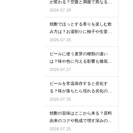
が変わる？空腹と満腹で異なる味
覚の感じ方を解説
2026.07.29
焼酎でほっとする香りを楽しむ飲
み方は？お湯割りに柚子や生姜を
加えてリラックス効果を実感
2026.07.28
ビールに使う麦芽の種類の違い
は？味や色に与える影響も徹底解
説
2026.07.27
ビールを常温保存すると劣化す
る？味が落ちたら現れる劣化のサ
インを解説
2026.07.26
焼酎の旨味はどこから来る？原料
由来のコクや熟成で増す深みの秘
密を解説
2026.07.25