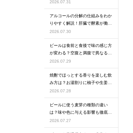
やかにする効果を解説
2026.07.31
アルコールの分解の仕組みをわか
りやすく解説！肝臓で酵素が働き
アセトアルデヒドに変化して無害
2026.07.30
化
ビールは食前と食後で味の感じ方
が変わる？空腹と満腹で異なる味
覚の感じ方を解説
2026.07.29
焼酎でほっとする香りを楽しむ飲
み方は？お湯割りに柚子や生姜を
加えてリラックス効果を実感
2026.07.28
ビールに使う麦芽の種類の違い
は？味や色に与える影響も徹底解
説
2026.07.27