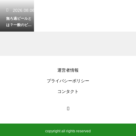
2026.08.08
無ろ過ビールと
は？一般のビー
ルと何が違うの
かを徹底解説
2026.08.07
運営者情報
日本酒の大吟醸
プライバシーポリシー
酒と吟醸酒の違
いは？磨きの度
コンタクト
合いによる香り
と味の差を解説
2026.08.06
日本酒の速醸酛
copyright all rights reserved