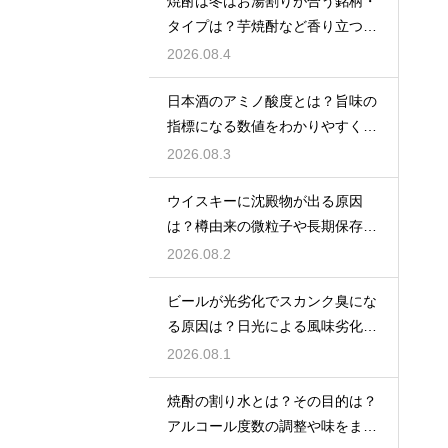
焼酎は冬はお湯割りが合う銘柄・
タイプは？芋焼酎など香り立つ本
格焼酎で体が温まる
2026.08.4
日本酒のアミノ酸度とは？旨味の
指標になる数値をわかりやすく解
説
2026.08.3
ウイスキーに沈殿物が出る原因
は？樽由来の微粒子や長期保存で
成分が析出するため
2026.08.2
ビールが光劣化でスカンク臭にな
る原因は？日光による風味劣化を
解説
2026.08.1
焼酎の割り水とは？その目的は？
アルコール度数の調整や味をまろ