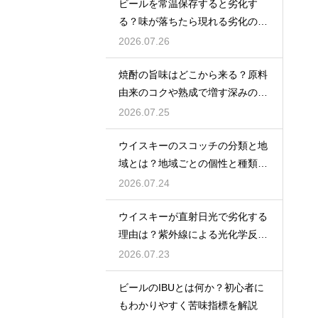
ビールを常温保存すると劣化す
る？味が落ちたら現れる劣化のサ
インを解説
2026.07.26
焼酎の旨味はどこから来る？原料
由来のコクや熟成で増す深みの秘
密を解説
2026.07.25
ウイスキーのスコッチの分類と地
域とは？地域ごとの個性と種類を
解説
2026.07.24
ウイスキーが直射日光で劣化する
理由は？紫外線による光化学反応
で風味が損なわれるため
2026.07.23
ビールのIBUとは何か？初心者に
もわかりやすく苦味指標を解説