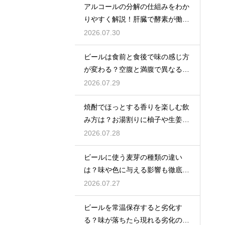
アルコールの分解の仕組みをわか
りやすく解説！肝臓で酵素が働き
アセトアルデヒドに変化して無害
2026.07.30
化
ビールは食前と食後で味の感じ方
が変わる？空腹と満腹で異なる味
覚の感じ方を解説
2026.07.29
焼酎でほっとする香りを楽しむ飲
み方は？お湯割りに柚子や生姜を
加えてリラックス効果を実感
2026.07.28
ビールに使う麦芽の種類の違い
は？味や色に与える影響も徹底解
説
2026.07.27
ビールを常温保存すると劣化す
る？味が落ちたら現れる劣化のサ