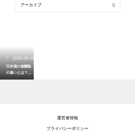
アーカイブ
2026.08.06
日本酒の速醸酛
の違いとは？伝
統的な生酛との
比較でわかる特
徴を解説
2026.08.05
運営者情報
ウイスキーのノ
プライバシーポリシー
ンチルとは何の
意味？チルフィ