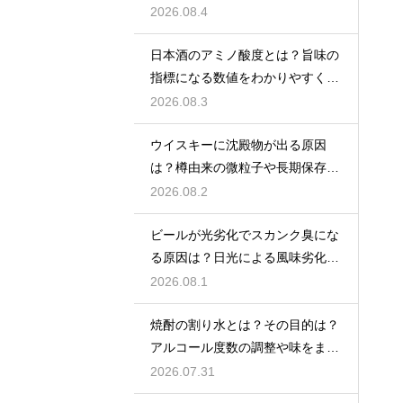
格焼酎で体が温まる
2026.08.4
日本酒のアミノ酸度とは？旨味の
指標になる数値をわかりやすく解
説
2026.08.3
ウイスキーに沈殿物が出る原因
は？樽由来の微粒子や長期保存で
成分が析出するため
2026.08.2
ビールが光劣化でスカンク臭にな
る原因は？日光による風味劣化を
解説
2026.08.1
焼酎の割り水とは？その目的は？
アルコール度数の調整や味をまろ
やかにする効果を解説
2026.07.31