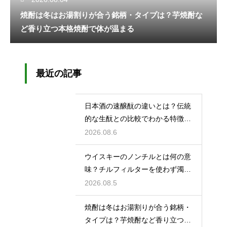
焼酎は冬はお湯割りが合う銘柄・タイプは？芋焼酎な
ど香り立つ本格焼酎で体が温まる
最近の記事
日本酒の速醸酛の違いとは？伝統
的な生酛との比較でわかる特徴を
解説
2026.08.6
ウイスキーのノンチルとは何の意
味？チルフィルターを使わず濁り
をあえて残す製法
2026.08.5
焼酎は冬はお湯割りが合う銘柄・
タイプは？芋焼酎など香り立つ本