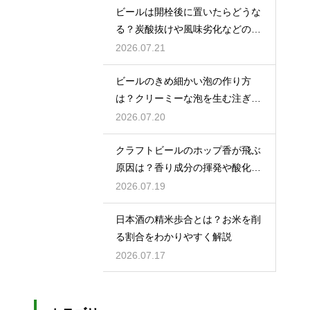
ビールは開栓後に置いたらどうな
る？炭酸抜けや風味劣化などの影
響を解説
2026.07.21
ビールのきめ細かい泡の作り方
は？クリーミーな泡を生む注ぎ方
のコツ
2026.07.20
クラフトビールのホップ香が飛ぶ
原因は？香り成分の揮発や酸化で
失われる理由を解説
2026.07.19
日本酒の精米歩合とは？お米を削
る割合をわかりやすく解説
2026.07.17