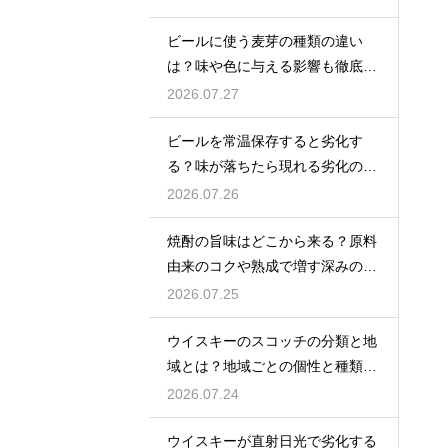
ビールに使う麦芽の種類の違い
は？味や色に与える影響も徹底解
説
2026.07.27
ビールを常温保存すると劣化す
る？味が落ちたら現れる劣化のサ
インを解説
2026.07.26
焼酎の旨味はどこから来る？原料
由来のコクや熟成で増す深みの秘
密を解説
2026.07.25
ウイスキーのスコッチの分類と地
域とは？地域ごとの個性と種類を
解説
2026.07.24
ウイスキーが直射日光で劣化する