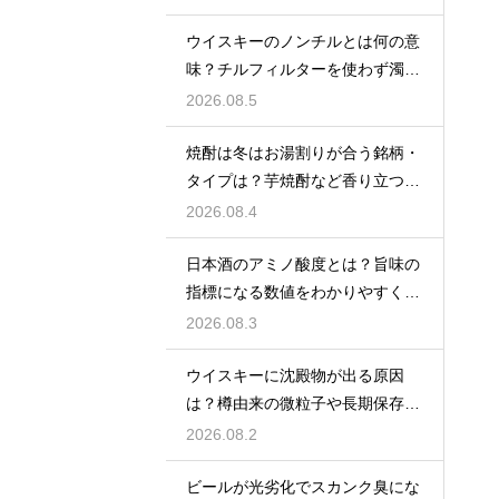
ウイスキーのノンチルとは何の意
味？チルフィルターを使わず濁り
をあえて残す製法
2026.08.5
焼酎は冬はお湯割りが合う銘柄・
タイプは？芋焼酎など香り立つ本
格焼酎で体が温まる
2026.08.4
日本酒のアミノ酸度とは？旨味の
指標になる数値をわかりやすく解
説
2026.08.3
ウイスキーに沈殿物が出る原因
は？樽由来の微粒子や長期保存で
成分が析出するため
2026.08.2
ビールが光劣化でスカンク臭にな