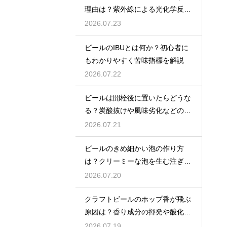
理由は？紫外線による光化学反応
で風味が損なわれるため
2026.07.23
ビールのIBUとは何か？初心者に
もわかりやすく苦味指標を解説
2026.07.22
ビールは開栓後に置いたらどうな
る？炭酸抜けや風味劣化などの影
響を解説
2026.07.21
ビールのきめ細かい泡の作り方
は？クリーミーな泡を生む注ぎ方
のコツ
2026.07.20
クラフトビールのホップ香が飛ぶ
原因は？香り成分の揮発や酸化で
失われる理由を解説
2026.07.19