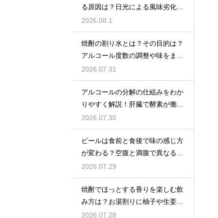
る原因は？日光による風味劣化を
解説
2026.08.1
焼酎の割り水とは？その目的は？
アルコール度数の調整や味をまろ
やかにする効果を解説
2026.07.31
アルコールの分解の仕組みをわか
りやすく解説！肝臓で酵素が働き
アセトアルデヒドに変化して無害
2026.07.30
化
ビールは食前と食後で味の感じ方
が変わる？空腹と満腹で異なる味
覚の感じ方を解説
2026.07.29
焼酎でほっとする香りを楽しむ飲
み方は？お湯割りに柚子や生姜を
加えてリラックス効果を実感
2026.07.28