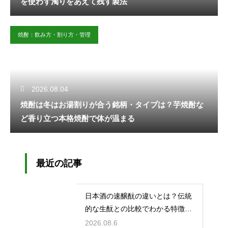
を使わず濁りをあえて残す製法
焼酎：飲み方・割り方・管理
2026.08.04
焼酎は冬はお湯割りが合う銘柄・タイプは？芋焼酎な
ど香り立つ本格焼酎で体が温まる
最近の記事
日本酒の速醸酛の違いとは？伝統
的な生酛との比較でわかる特徴を
解説
2026.08.6