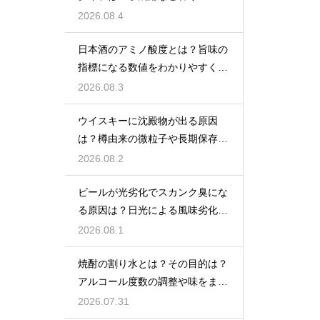
格焼酎で体が温まる
2026.08.4
日本酒のアミノ酸度とは？旨味の
指標になる数値をわかりやすく解
説
2026.08.3
ウイスキーに沈殿物が出る原因
は？樽由来の微粒子や長期保存で
成分が析出するため
2026.08.2
ビールが光劣化でスカンク臭にな
る原因は？日光による風味劣化を
解説
2026.08.1
焼酎の割り水とは？その目的は？
アルコール度数の調整や味をまろ
やかにする効果を解説
2026.07.31