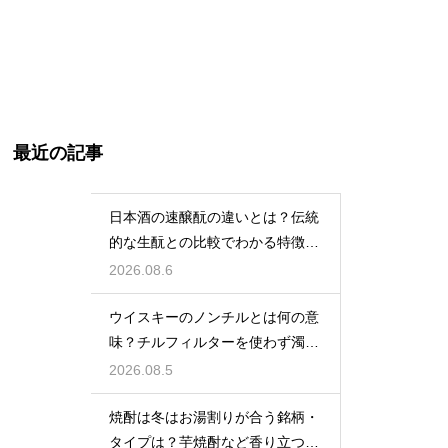
最近の記事
日本酒の速醸酛の違いとは？伝統
的な生酛との比較でわかる特徴を
解説
2026.08.6
ウイスキーのノンチルとは何の意
味？チルフィルターを使わず濁り
をあえて残す製法
2026.08.5
焼酎は冬はお湯割りが合う銘柄・
タイプは？芋焼酎など香り立つ本