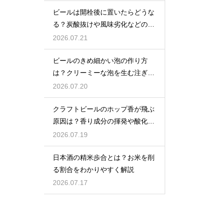
ビールは開栓後に置いたらどうな
る？炭酸抜けや風味劣化などの影
響を解説
2026.07.21
ビールのきめ細かい泡の作り方
は？クリーミーな泡を生む注ぎ方
のコツ
2026.07.20
クラフトビールのホップ香が飛ぶ
原因は？香り成分の揮発や酸化で
失われる理由を解説
2026.07.19
日本酒の精米歩合とは？お米を削
る割合をわかりやすく解説
2026.07.17