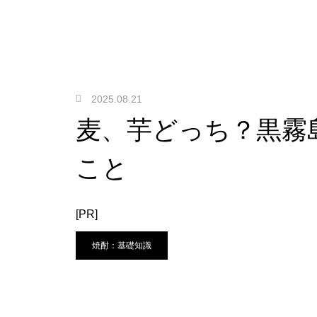
2025.08.21
麦、芋どっち？黒霧
こと
[PR]
焼酎：基礎知識