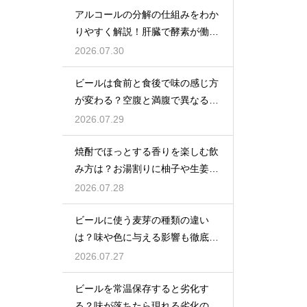
アルコールの分解の仕組みをわか
りやすく解説！肝臓で酵素が働き
アセトアルデヒドに変化して無害
2026.07.30
化
ビールは食前と食後で味の感じ方
が変わる？空腹と満腹で異なる味
覚の感じ方を解説
2026.07.29
焼酎でほっとする香りを楽しむ飲
み方は？お湯割りに柚子や生姜を
加えてリラックス効果を実感
2026.07.28
ビールに使う麦芽の種類の違い
は？味や色に与える影響も徹底解
説
2026.07.27
ビールを常温保存すると劣化す
る？味が落ちたら現れる劣化のサ