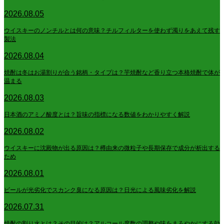
2026.08.05
ウイスキーのノンチルとは何の意味？チルフィルターを使わず濁りをあえて残す
製法
2026.08.04
焼酎は冬はお湯割りが合う銘柄・タイプは？芋焼酎など香り立つ本格焼酎で体が
温まる
2026.08.03
日本酒のアミノ酸度とは？旨味の指標になる数値をわかりやすく解説
2026.08.02
ウイスキーに沈殿物が出る原因は？樽由来の微粒子や長期保存で成分が析出する
ため
2026.08.01
ビールが光劣化でスカンク臭になる原因は？日光による風味劣化を解説
2026.07.31
焼酎の割り水とは？その目的は？アルコール度数の調整や味をまろやかにする効