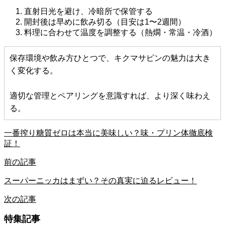
直射日光を避け、冷暗所で保管する
開封後は早めに飲み切る（目安は1〜2週間）
料理に合わせて温度を調整する（熱燗・常温・冷酒）
保存環境や飲み方ひとつで、キクマサピンの魅力は大き
く変化する。
適切な管理とペアリングを意識すれば、より深く味わえ
る。
一番搾り糖質ゼロは本当に美味しい？味・プリン体徹底検
証！
前の記事
スーパーニッカはまずい？その真実に迫るレビュー！
次の記事
特集記事