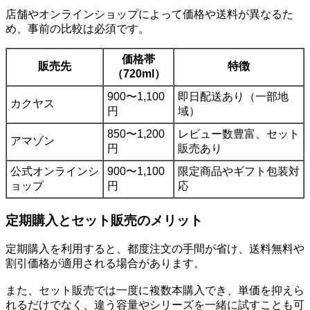
店舗やオンラインショップによって価格や送料が異なるた
め、事前の比較は必須です。
価格帯
販売先
特徴
（720ml）
900〜1,100
即日配送あり（一部地
カクヤス
円
域）
850〜1,200
レビュー数豊富、セット
アマゾン
円
販売あり
公式オンラインシ
900〜1,100
限定商品やギフト包装対
ョップ
円
応
定期購入とセット販売のメリット
定期購入を利用すると、都度注文の手間が省け、送料無料や
割引価格が適用される場合があります。
また、セット販売では一度に複数本購入でき、単価を抑えら
れるだけでなく、違う容量やシリーズを一緒に試すことも可