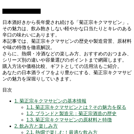
日本酒：基礎知識
日本酒好きから長年愛され続ける「菊正宗キクマサピン」。
その魅力は、飲み飽きしない軽やかな口当たりとキレのある
辛口の味わいにあります。
本記事では、菊正宗キクマサピンの歴史や製造背景、原材料
や味の特徴を徹底解説。
さらに、熱燗・冷酒などの楽しみ方、おすすめのおつまみ、
シリーズ別の違いや容量選びのポイントまで網羅します。
購入方法や価格比較、ギフトとしての活用法もご紹介。
あなたの日本酒ライフをより豊かにする、菊正宗キクマサピ
ンの魅力を深堀りしていきます。
目次
1.
菊正宗キクマサピンの基本情報
1.1.
菊正宗キクマサピンとは？その魅力を探る
1.2.
ブランドと製造元：菊正宗酒造の歴史
1.3.
菊正宗キクマサピンの原材料と特徴
2.
飲み方と楽しみ方
2.1.
熱燗で楽しむ！最適な飲み方