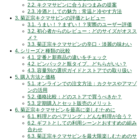
2.2.
キクマサピンに合うおつまみの提案
2.3.
冷酒としての魅力：常温と冷やす方法
3.
菊正宗キクマサピンの評価とレビュー
3.1.
うまい！？まずい！？実際のユーザー評価
3.2.
初心者からのレビュー：どのサイズがオスス
メ？
3.3.
菊正宗キクマサピンの辛口・淡麗の味わい
4.
シリーズと種類の比較
4.1.
定番と新商品の違いをチェック
4.2.
ピンパックと瓶タイプ、どちらがいい？
4.3.
容量別の選択ガイドとストアでの取り扱い
5.
購入方法と価格
5.1.
オンラインでの注文方法：カクヤスやアマゾ
ンの活用
5.2.
価格比較：どのストアで買うべきか？
5.3.
定期購入とセット販売のメリット
6.
菊正宗キクマサピンを最高に楽しむために
6.1.
料理とのペアリング：どんな料理が合う？
6.2.
ギフトとしての利用シーンとおすすめの組み
合わせ
6.3.
菊正宗キクマサピンを最大限楽しむためのサ