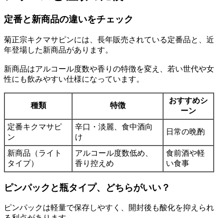
定番と新商品の違いをチェック
菊正宗キクマサピンには、長年販売されている定番品と、近
年登場した新商品があります。
新商品はアルコール度数や香りの特徴を変え、若い世代や女
性にも飲みやすい仕様になっています。
おすすめシ
種類
特徴
ーン
定番キクマサピ
辛口・淡麗、食中酒向
日常の晩酌
ン
け
新商品（ライト
アルコール度数低め、
食前酒や軽
タイプ）
香り控えめ
い食事
ピンパックと瓶タイプ、どちらがいい？
ピンパックは軽量で保存しやすく、開封後も酸化を抑えられ
る利点があります。