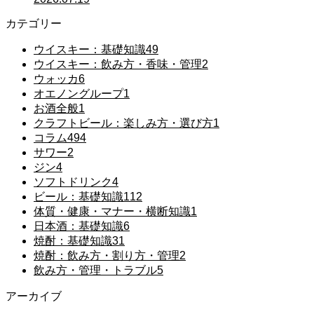
カテゴリー
ウイスキー：基礎知識
49
ウイスキー：飲み方・香味・管理
2
ウォッカ
6
オエノングループ
1
お酒全般
1
クラフトビール：楽しみ方・選び方
1
コラム
494
サワー
2
ジン
4
ソフトドリンク
4
ビール：基礎知識
112
体質・健康・マナー・横断知識
1
日本酒：基礎知識
6
焼酎：基礎知識
31
焼酎：飲み方・割り方・管理
2
飲み方・管理・トラブル
5
アーカイブ