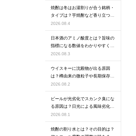
焼酎は冬はお湯割りが合う銘柄・
タイプは？芋焼酎など香り立つ本
格焼酎で体が温まる
2026.08.4
日本酒のアミノ酸度とは？旨味の
指標になる数値をわかりやすく解
説
2026.08.3
ウイスキーに沈殿物が出る原因
は？樽由来の微粒子や長期保存で
成分が析出するため
2026.08.2
ビールが光劣化でスカンク臭にな
る原因は？日光による風味劣化を
解説
2026.08.1
焼酎の割り水とは？その目的は？