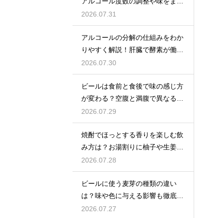
アルコール度数の調整や味をまろ
やかにする効果を解説
2026.07.31
アルコールの分解の仕組みをわか
りやすく解説！肝臓で酵素が働き
アセトアルデヒドに変化して無害
2026.07.30
化
ビールは食前と食後で味の感じ方
が変わる？空腹と満腹で異なる味
覚の感じ方を解説
2026.07.29
焼酎でほっとする香りを楽しむ飲
み方は？お湯割りに柚子や生姜を
加えてリラックス効果を実感
2026.07.28
ビールに使う麦芽の種類の違い
は？味や色に与える影響も徹底解
説
2026.07.27