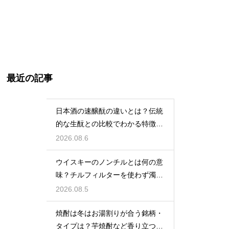
最近の記事
日本酒の速醸酛の違いとは？伝統
的な生酛との比較でわかる特徴を
解説
2026.08.6
ウイスキーのノンチルとは何の意
味？チルフィルターを使わず濁り
をあえて残す製法
2026.08.5
焼酎は冬はお湯割りが合う銘柄・
タイプは？芋焼酎など香り立つ本