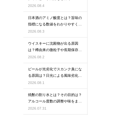
格焼酎で体が温まる
2026.08.4
日本酒のアミノ酸度とは？旨味の
指標になる数値をわかりやすく解
説
2026.08.3
ウイスキーに沈殿物が出る原因
は？樽由来の微粒子や長期保存で
成分が析出するため
2026.08.2
ビールが光劣化でスカンク臭にな
る原因は？日光による風味劣化を
解説
2026.08.1
焼酎の割り水とは？その目的は？
アルコール度数の調整や味をまろ
やかにする効果を解説
2026.07.31