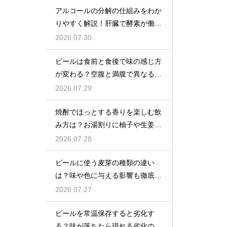
アルコールの分解の仕組みをわか
りやすく解説！肝臓で酵素が働き
アセトアルデヒドに変化して無害
2026.07.30
化
ビールは食前と食後で味の感じ方
が変わる？空腹と満腹で異なる味
覚の感じ方を解説
2026.07.29
焼酎でほっとする香りを楽しむ飲
み方は？お湯割りに柚子や生姜を
加えてリラックス効果を実感
2026.07.28
ビールに使う麦芽の種類の違い
は？味や色に与える影響も徹底解
説
2026.07.27
ビールを常温保存すると劣化す
る？味が落ちたら現れる劣化のサ