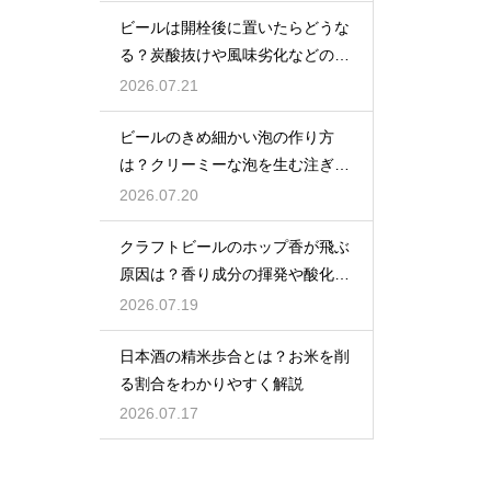
ビールは開栓後に置いたらどうな
る？炭酸抜けや風味劣化などの影
響を解説
2026.07.21
ビールのきめ細かい泡の作り方
は？クリーミーな泡を生む注ぎ方
のコツ
2026.07.20
クラフトビールのホップ香が飛ぶ
原因は？香り成分の揮発や酸化で
失われる理由を解説
2026.07.19
日本酒の精米歩合とは？お米を削
る割合をわかりやすく解説
2026.07.17