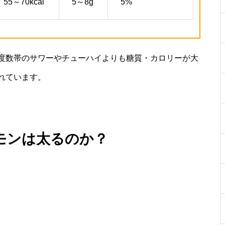
55～70kcal
5～8g
5%
度数帯のサワーやチューハイよりも糖質・カロリーが大
れています。
モンは太るのか？