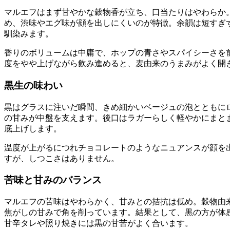
マルエフはまず甘やかな穀物香が立ち、口当たりはやわらか
め、渋味やエグ味が顔を出しにくいのが特徴。余韻は短すぎ
馴染みます。
香りのボリュームは中庸で、ホップの青さやスパイシーさを
度をやや上げながら飲み進めると、麦由来のうまみがよく開
黒生の味わい
黒はグラスに注いだ瞬間、きめ細かいベージュの泡とともに
の甘みが中盤を支えます。後口はラガーらしく軽やかにまと
底上げします。
温度が上がるにつれチョコレートのようなニュアンスが顔を
すが、しつこさはありません。
苦味と甘みのバランス
マルエフの苦味はやわらかく、甘みとの拮抗は低め。穀物由
焦がしの甘みで角を削っています。結果として、黒の方が体
甘辛タレや照り焼きには黒の甘苦がよく合います。