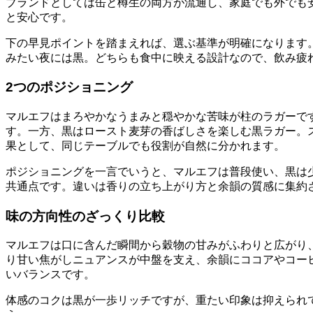
ブランドとしては缶と樽生の両方が流通し、家庭でも外でも
と安心です。
下の早見ポイントを踏まえれば、選ぶ基準が明確になります
みたい夜には黒。どちらも食中に映える設計なので、飲み疲
2つのポジショニング
マルエフはまろやかなうまみと穏やかな苦味が柱のラガーで
す。一方、黒はロースト麦芽の香ばしさを楽しむ黒ラガー。
果として、同じテーブルでも役割が自然に分かれます。
ポジショニングを一言でいうと、マルエフは普段使い、黒は
共通点です。違いは香りの立ち上がり方と余韻の質感に集約
味の方向性のざっくり比較
マルエフは口に含んだ瞬間から穀物の甘みがふわりと広がり
り甘い焦がしニュアンスが中盤を支え、余韻にココアやコー
いバランスです。
体感のコクは黒が一歩リッチですが、重たい印象は抑えられ