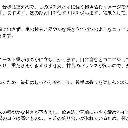
。苦味は控えめで、舌の縁を刺さずに軽く抱き込むイメージで
ず、長すぎず、次のひと口を促すキレを保ちます。結果として
前に出さず、麦の甘みと穏やかな焼き立てパンのようなニュア
きます。
ロースト香がほのかに立ち上がります。口に含むとココアやカ
まり、重たさを引きずりません。甘苦のバランスが良いので、
出すため、最初はしっかり冷やして、後半は香りを楽しむのが
来の穏やかな甘さが下支えし、飲み込む直前に小さく締めるイ
感のコクは高いものの、甘苦の釣り合いが取れているため、杯