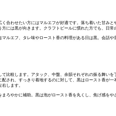
広く合わせたい方にはマルエフが好適です。落ち着いた甘みと
う方には黒が向きます。クラフトビールに慣れた方でも、日常
はマルエフ、タレ味やロースト香の料理がある日は黒。会話や
して比較します。アタック、中盤、余韻それぞれの振る舞いを
に配され、すっきり着地するのに対して、黒はロースト香が一
左右します。
をまろやかに補助。黒は泡がロースト香を丸くし、焦げ感をや