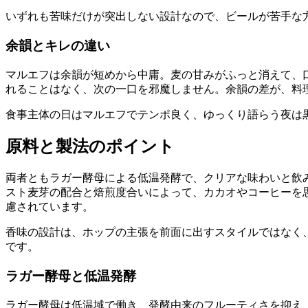
いずれも苦味だけが突出しない設計なので、ビールが苦手な
余韻とキレの違い
マルエフは余韻が短めから中庸。麦の甘みがふっと消えて、
れることはなく、次の一口を邪魔しません。余韻の差が、料
食事主体の日はマルエフでテンポ良く、ゆっくり語らう夜は
原料と製法のポイント
両者ともラガー酵母による低温発酵で、クリアな味わいと飲
スト麦芽の配合と焙煎度合いによって、カカオやコーヒーを
慮されています。
香味の設計は、ホップの主張を前面に出すスタイルではなく
です。
ラガー酵母と低温発酵
ラガー酵母は低温域で働き、発酵由来のフルーティさを抑え