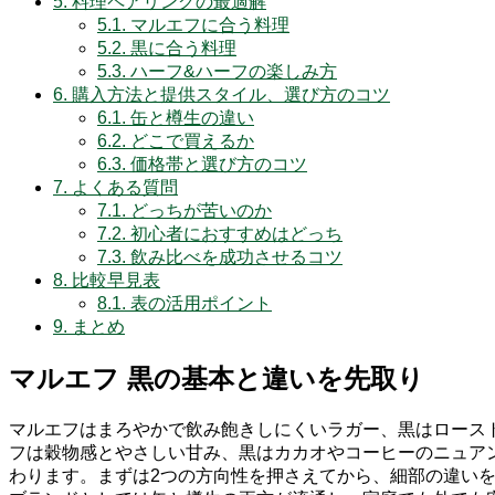
5.
料理ペアリングの最適解
5.1.
マルエフに合う料理
5.2.
黒に合う料理
5.3.
ハーフ&ハーフの楽しみ方
6.
購入方法と提供スタイル、選び方のコツ
6.1.
缶と樽生の違い
6.2.
どこで買えるか
6.3.
価格帯と選び方のコツ
7.
よくある質問
7.1.
どっちが苦いのか
7.2.
初心者におすすめはどっち
7.3.
飲み比べを成功させるコツ
8.
比較早見表
8.1.
表の活用ポイント
9.
まとめ
マルエフ 黒の基本と違いを先取り
マルエフはまろやかで飲み飽きしにくいラガー、黒はロース
フは穀物感とやさしい甘み、黒はカカオやコーヒーのニュア
わります。まずは2つの方向性を押さえてから、細部の違い