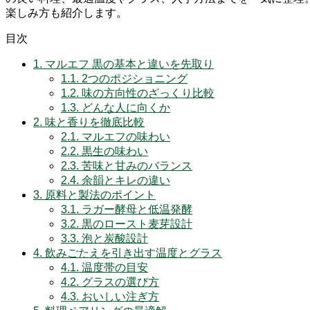
楽しみ方も紹介します。
目次
1.
マルエフ 黒の基本と違いを先取り
1.1.
2つのポジショニング
1.2.
味の方向性のざっくり比較
1.3.
どんな人に向くか
2.
味と香りを徹底比較
2.1.
マルエフの味わい
2.2.
黒生の味わい
2.3.
苦味と甘みのバランス
2.4.
余韻とキレの違い
3.
原料と製法のポイント
3.1.
ラガー酵母と低温発酵
3.2.
黒のロースト麦芽設計
3.3.
泡と炭酸設計
4.
飲みごたえを引き出す温度とグラス
4.1.
温度帯の目安
4.2.
グラスの選び方
4.3.
おいしい注ぎ方