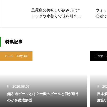
黒霧島の美味しい飲み方は？
ウォッ
ロックや水割りで味を引き出
心者で
すコツ
わいを
特集記事
ビール：基礎知識
日本酒：
2026.08.08
20
無ろ過ビールとは？一般のビールと何が違う
日本
のかを徹底解説
度合