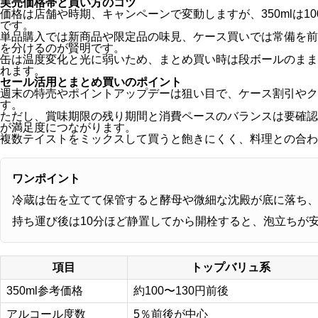
実売価格帯と買い方のコツ
価格は店舗や時期、キャンペーンで変動しますが、350mlは1
です。
単品購入では新商品や限定品の味見、ケース買いでは常備を前
を分けるのが賢明です。
缶は温度変化と光に弱いため、まとめ買い時は段ボールのまま
れます。
セール活用とまとめ買いのポイント
週末の特売やポイントアップデーは狙い目で、ケース割引やク
す。
ただし、賞味期限の残り期間と消費ペースのバランスは要確認
が満足度につながります。
複数テイストをミックスして買うと飽きにくく、料理との合わ
ワンポイント
冷蔵は缶を立てて保管すると酵母や微細な沈殿が底に落ち
持ち運び後は10分ほど静置してから開栓すると、泡立ちが
項目
トップバリュ系
350ml参考価格
約100〜130円前後
アルコール度数
5％前後が中心