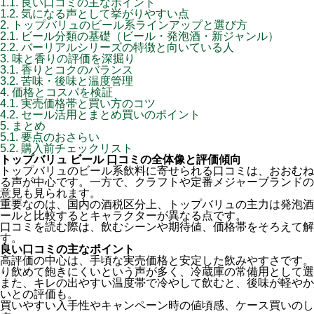
1.1.
良い口コミの主なポイント
1.2.
気になる声として挙がりやすい点
2.
トップバリュのビール系ラインアップと選び方
2.1.
ビール分類の基礎（ビール・発泡酒・新ジャンル）
2.2.
バーリアルシリーズの特徴と向いている人
3.
味と香りの評価を深掘り
3.1.
香りとコクのバランス
3.2.
苦味・後味と温度管理
4.
価格とコスパを検証
4.1.
実売価格帯と買い方のコツ
4.2.
セール活用とまとめ買いのポイント
5.
まとめ
5.1.
要点のおさらい
5.2.
購入前チェックリスト
トップバリュ ビール 口コミの全体像と評価傾向
トップバリュのビール系飲料に寄せられる口コミは、おおむね
る声が中心です。一方で、クラフトや定番メジャーブランドの
意見も見られます。
重要なのは、国内の酒税区分上、トップバリュの主力は発泡酒
ールと比較するとキャラクターが異なる点です。
口コミを読む際は、飲むシーンや期待値、価格帯をそろえて解
す。
良い口コミの主なポイント
高評価の中心は、手頃な実売価格と安定した飲みやすさです。
り飲めて飽きにくいという声が多く、冷蔵庫の常備用として選
また、キレの出やすい温度帯で冷やして飲むと、後味が軽やか
いとの評価も。
買いやすい入手性やキャンペーン時の値頃感、ケース買いのし