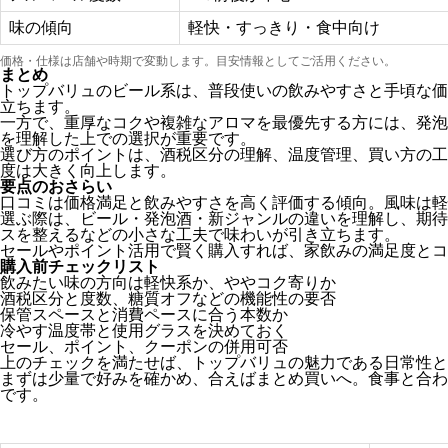
味の傾向
軽快・すっきり・食中向け
価格・仕様は店舗や時期で変動します。目安情報としてご活用ください。
まとめ
トップバリュのビール系は、普段使いの飲みやすさと手頃な価
立ちます。
一方で、重厚なコクや複雑なアロマを最優先する方には、発泡
を理解した上での選択が重要です。
選び方のポイントは、酒税区分の理解、温度管理、買い方の工
度は大きく向上します。
要点のおさらい
口コミは価格満足と飲みやすさを高く評価する傾向。風味は軽
選ぶ際は、ビール・発泡酒・新ジャンルの違いを理解し、期待
スを整えるなどの小さな工夫で味わいが引き立ちます。
セールやポイント活用で賢く購入すれば、家飲みの満足度とコ
購入前チェックリスト
飲みたい味の方向は軽快系か、ややコク寄りか
酒税区分と度数、糖質オフなどの機能性の要否
保管スペースと消費ペースに合う本数か
冷やす温度帯と使用グラスを決めておく
セール、ポイント、クーポンの併用可否
上のチェックを満たせば、トップバリュの魅力である日常性と
まずは少量で好みを確かめ、合えばまとめ買いへ。食事と合わ
です。