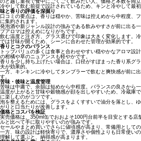
のど越し重視で食中にごくごく飲みたい人、価格と本数を両立
冷やして飲む前提で設計されているため、キンと冷やして最初
味と香りの評価を深掘り
口コミの要点は、香りは穏やか、苦味は控えめから中程度、フ
に集約されます。
発泡酒や新ジャンル設計の強みである飲みやすさが前に出る一
プアロマは控えめになりがちです。
飲む温度と注ぎ方、グラス選びで印象は大きく変化します。冷
では甘味が開くため、シーンに合わせた管理が効果的です。
香りとコクのバランス
トップバリュの多くは食事と合わせやすい穏やかなアロマ設計
の柑橘や草のニュアンスも軽やかです。
香りを少し持ち上げたい場合は、口径がすぼまった香り系グラ
夫が効果的。
一方、キンキンに冷やしてタンブラーで飲むと爽快感が前に出
す。
苦味・後味と温度管理
苦味は中庸で、余韻は短めから中程度。バランスの良さから一
温度が上がると甘味や穀物感が顔を出しやすいため、冷蔵庫で
に楽しむのがコツです。
泡を整えるためには、グラスをよくすすいで油分を落とし、ゆ
がりと口当たりが改善します。
価格とコスパを検証
実売価格は、350ml缶でおおよそ100円台前半を目安とする
ルと比べて手に取りやすいのが強みです。
セールやまとめ買いでさらに値頃感が高まり、常備用としての
一方、味の設計は軽快寄りで、濃厚さや個性よりも日常使いの
理解して選ぶと、納得感が高まります。