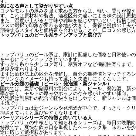
す。
気になる声として挙がりやすい点
コクやモルトの厚みを強く求める方からは、軽い、香りが控え
す。これは原材料や製法、酒税区分の違いによる味の設計思想
また、温度が上がると甘味や雑味を感じやすいという指摘も散
ラスの選択で印象が変わる余地が大きく、保管と提供の工夫が
期待するスタイルと価格帯を合わせることが、口コミの感じ方
トップバリュのビール系ラインアップと選び方
トップバリュのビール系は、家計に配慮した価格と日常使いの
を中心にラインアップされています。
すっきり系から少しコク寄り、糖質オフなど機能性寄りまで、
足度が変わります。
まずは酒税法上の区分を理解し、自分の期待値とマッチするシ
アリングのイメージも持って選ぶと失敗しにくくなります。
ビール分類の基礎（ビール・発泡酒・新ジャンル）
国内では、麦芽や副原料の割合により、ビール、発泡酒、新ジ
率が高く、モルトの厚みやホップの存在感が出やすい傾向。
発泡酒は副原料の配合で軽快さを出しやすく、新ジャンルは価
主流です。
トップバリュは新ジャンルや発泡酒が中心で、すっきり・クリ
押さえておくと選びやすくなります。
バーリアルシリーズの特徴と向いている人
トップバリュの中核として知られるシリーズは、毎日の晩酌向
特徴です。爽快な飲み口を重視したベーシック系、味わいを少
途に応じて選択肢があります。