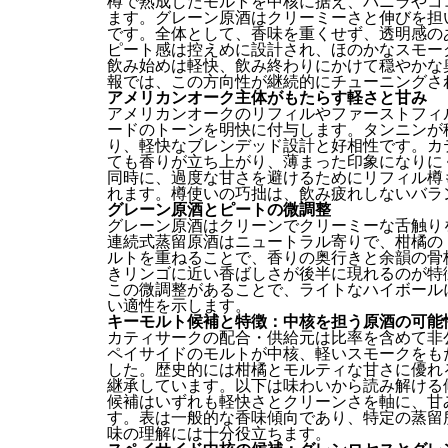
樽で熟成したモルトを中核に据え、バニラやコ
ます。グレーン原酒はクリーミーさと伸びを担
です。全体として、香味を重くせず、透明感の
ピート感は控えめに設計され、ほのかなスモー
飲み始めは軽快、飲み終わりにかけて穏やかな
報では、この方向性が継続的にチューニングさ
アメリカンオーク主体がもたらす軽さと甘み
アメリカンオークのリフィルやファーストフィ
ードのトーンを明快に付与します。タンニンが
り、軽快なブレンデッド設計と好相性です。カ
ても香りが立ち上がり、薄まった印象になりに
同時に、過度な甘さを避けるためにリフィル樽
れます。樽使いの巧拙は、飲み疲れしないバラ
グレーン原酒とピートの微調整
グレーン原酒はクリーンでクリーミーな舌触り
連続式蒸留原酒はニュートラル寄りで、柑橘の
ルトを重ねることで、香りの奥行きと余韻の骨
きリンゴに近い香ばしさが後半に現れるのが特
この微調整があることで、ライトなハイボール
い適性を示します。
キーモルト候補と特徴：中核を担う原酒の可能
カティサークの配合・供給元は比率を含めて非
ペイサイドのモルトが中核、軽いスモークをも
した。歴史的には柑橘とモルティな甘さに優れ
継承しています。以下は味わいから読み解ける
候補はいずれも軽快さとクリーンさを軸に、甘
す。表は一般的な香味傾向であり、特定の蒸留
味の理解には十分役立ちます。