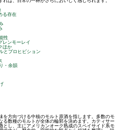
すれば、日常の一杯がさらにおいしく感じられます。
像
める存在
み
み
能性
グレンモーレイ
クほか
ルとプロヒビション
ス
り・余韻
げ
味を方向づける中核のモルト原酒を指します。多数のモ
なる数種のモルトが全体の輪郭を決めます。カティサー
徴とし、主にアメリカンオーク熟成のスペイサイド系モ