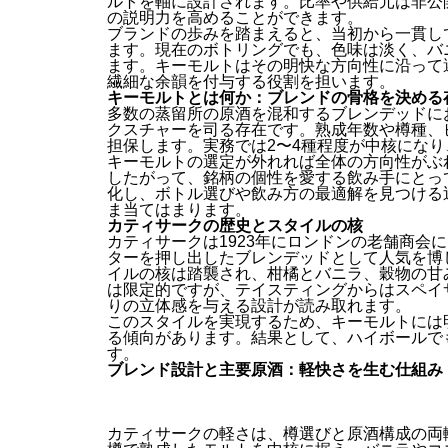
ルトを軸に設計されます。比率や供給元は非公
の説明力を高めることができます。
ブランドの歩みを踏まえると、当初から一貫し
ます。現在のボトリングでも、色味は淡く、バ
ます。キーモルトはその明快な方向性に沿って
繊細な余韻を付与する役割を担います。
キーモルトとは何か：ブレンドの骨格を決める
多数の蒸留所の原酒を混和するブレンデッドに
クスチャーを司る存在です。熟成年数や樽種、
担保します。実務では2〜4種程度が中核にな
キーモルトの選定が外れれば全体の方向性がぶ
したがって、銘柄の個性を愛する飲み手にとっ
化し、ボトル選びや飲み方の最適解を見つける
ま当てはまります。
カティサークの歴史とスタイルの核
カティサークは1923年にロンドンの老舗商会
ターを押し出したブレンデッドとして人気を博
イルの核は踏襲され、柑橘とバニラ、穀物の甘
は限定的ですが、テイスティングからはスペイ
りの立体感を与える設計が読み取れます。
このスタイルを実現するため、キーモルトには
る傾向があります。結果として、ハイボールで
す。
ブレンド設計と主要原酒：軽快さを生む仕組み
カティサークの軽さは、樽選びと原酒構成の両