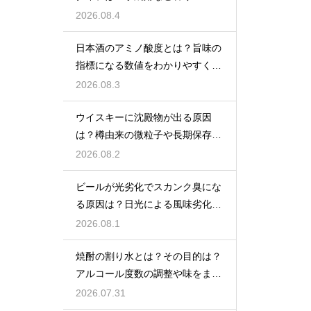
格焼酎で体が温まる
2026.08.4
日本酒のアミノ酸度とは？旨味の
指標になる数値をわかりやすく解
説
2026.08.3
ウイスキーに沈殿物が出る原因
は？樽由来の微粒子や長期保存で
成分が析出するため
2026.08.2
ビールが光劣化でスカンク臭にな
る原因は？日光による風味劣化を
解説
2026.08.1
焼酎の割り水とは？その目的は？
アルコール度数の調整や味をまろ
やかにする効果を解説
2026.07.31