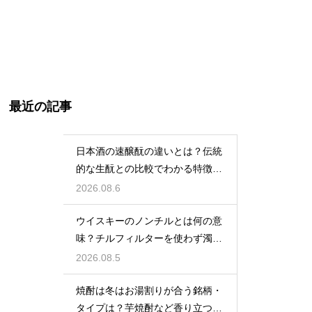
最近の記事
日本酒の速醸酛の違いとは？伝統
的な生酛との比較でわかる特徴を
解説
2026.08.6
ウイスキーのノンチルとは何の意
味？チルフィルターを使わず濁り
をあえて残す製法
2026.08.5
焼酎は冬はお湯割りが合う銘柄・
タイプは？芋焼酎など香り立つ本