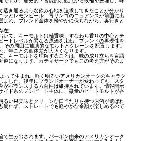
開ですが、歴史的・官能的な観点から候補を整理し、味
て透き通るような飲み心地を追求してきたことが分かり
ニラとレモンピール、青リンゴのニュアンスが前面に出
選ばれ、ブレンド全体を軽やかに保ちながら、奥行きと
存在
おいて、キーモルトは軸香味、すなわち香りの中心とテ
ピートレベルが異なる原酒を束ね、ブレンドの再現性を
り、その周囲に補助的なモルトとグレーンを配置します。
れ、年ごとの個体差が大きくなります。
て、キーモルトを理解することは、味の成り立ちを言語
近道になります。カティサークでもこの考え方がそのま
によって生まれ、軽く明るいアメリカンオークのキャラク
しました。後年にブランドオーナーが変わっても、スタ
みがバランスする方向性は維持されています。情報開示
サイド系のノンピート主体に、微量のピートモルトが香
明るい果実味とクリーンな口当たりを持つ原酒が選ばれ
も崩れず、ストレートでも軽やかな余韻が楽しめるので
輪で生み出されます。バーボン由来のアメリカンオーク