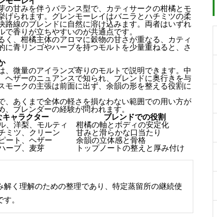
ンモーレイ
芽の甘みを伴うバランス型で、カティサークの柑橘とモ
挙げられます。グレンモーレイはバニラとハチミツの柔
快路線のブレンドに自然に溶け込みます。両者はいずれ
ルで香りが立ちやすいのが共通点です。
るく、柑橘主体のアロマに穀物の甘さが重なる、カティ
的に青リンゴやハーブを持つモルトを少量重ねると、さ
か
は、微量のアイランズ寄りのモルトで説明できます。中
、ヘザーのニュアンスで知られ、ブレンドに奥行きを与
スモークの主張は前面に出ず、余韻の形を整える役割に
で、あくまで全体の軽さを損なわない範囲での用い方が
め、ブレンダーの経験が問われます。
なキャラクター
ブレンドでの役割
ル、洋梨、モルティ
柑橘の軸とボディの安定化
チミツ、クリーン
甘みと滑らかな口当たり
ピート、ヘザー
余韻の立体感と骨格
ハーブ、麦芽
トップノートの整えと厚み付け
み解く理解のための整理であり、特定蒸留所の継続使
です。