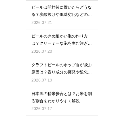
ビールは開栓後に置いたらどうな
る？炭酸抜けや風味劣化などの影
響を解説
2026.07.21
ビールのきめ細かい泡の作り方
は？クリーミーな泡を生む注ぎ方
のコツ
2026.07.20
クラフトビールのホップ香が飛ぶ
原因は？香り成分の揮発や酸化で
失われる理由を解説
2026.07.19
日本酒の精米歩合とは？お米を削
る割合をわかりやすく解説
2026.07.17