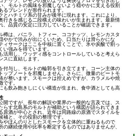
コナッツ、レモンの皮のような爽快なアロマを引き出し
い、モルトの風味を邪魔しないよう穏やかに支える役割
あるブレンドが形作られます。
クとハチミツ系の甘みが後半に現れます。これにより、
奥行きを感じる二段構えの味わいが生まれます。最新情
れ、品質の安定に注力していることが確認できます。
ル樽は、バニラ、トフィー、ココナッツ、レモンカスタ
穏やかで渋みが出にくいため、口当たりは滑らかにな
ティサークはここを中核に置くことで、氷や炭酸で割っ
くい強みを得ています。
も活用し、ウッディ感をコントロールしていると考えら
ンスに直結します。
を付与し、モルトの輪郭を引き立てます。コーン主体の
トップノートを邪魔しません。さらに、微量のピートモ
格が整います。スモークは控えめですが、カラメルや焼
徴です。
にも飲み飽きしにくい構造が生まれ、食中酒としても高
性
公開ですが、長年の解説や業界の一般的な言及では、ス
たらす北島系のモルトが補助という構図が語られてきま
る原酒が中心とされ、近年は同路線の原酒でスタイルを
候補と、その役割の整理です。
みやほんのりとしたスモークを立体的に重ねるもので
所の継続使用や比率を断定するものではありませんが、