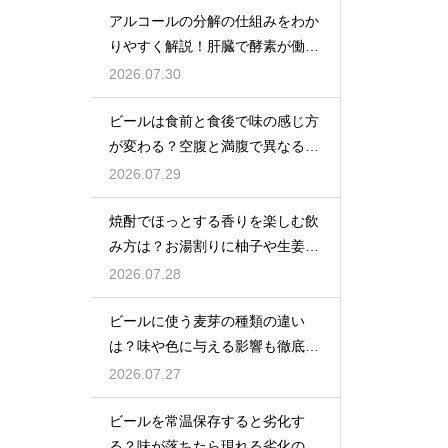
アルコールの分解の仕組みをわか
りやすく解説！肝臓で酵素が働き
アセトアルデヒドに変化して無害
2026.07.30
化
ビールは食前と食後で味の感じ方
が変わる？空腹と満腹で異なる味
覚の感じ方を解説
2026.07.29
焼酎でほっとする香りを楽しむ飲
み方は？お湯割りに柚子や生姜を
加えてリラックス効果を実感
2026.07.28
ビールに使う麦芽の種類の違い
は？味や色に与える影響も徹底解
説
2026.07.27
ビールを常温保存すると劣化す
る？味が落ちたら現れる劣化のサ