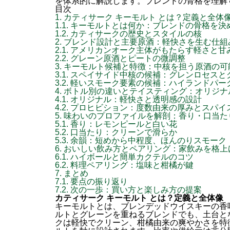
を体系的に解説します。ブレンドの骨格を理解
目次
1.
カティサーク キーモルト とは？定義と全体
1.1.
キーモルトとは何か：ブレンドの骨格を決
1.2.
カティサークの歴史とスタイルの核
2.
ブレンド設計と主要原酒：軽快さを生む仕組
2.1.
アメリカンオーク主体がもたらす軽さと甘
2.2.
グレーン原酒とピートの微調整
3.
キーモルト候補と特徴：中核を担う原酒の可
3.1.
スペイサイド中核の候補：グレンロセスと
3.2.
軽いスモーク要素の候補：ハイランドパー
4.
ボトル別の違いとテイスティング：オリジナ
4.1.
オリジナル：軽快さと透明感の設計
4.2.
プロヒビション：度数由来の厚みとスパイ
5.
味わいのプロファイルを解剖：香り・口当た
5.1.
香り：レモンピールと白い花
5.2.
口当たり：クリーンで滑らか
5.3.
余韻：短めから中程度、ほんのりスモーク
6.
おいしい飲み方とペアリング：家飲みを格上
6.1.
ハイボールと簡単カクテルのコツ
6.2.
料理ペアリング：塩味と柑橘が鍵
7.
まとめ
7.1.
要点の振り返り
7.2.
次の一歩：買い方と楽しみ方の提案
カティサーク キーモルト とは？定義と全体像
キーモルトとは、ブレンデッドウイスキーの香
ルトとグレーンを重ねるブレンドでも、土台と
クは軽快でクリーン、柑橘由来の爽やかさを特