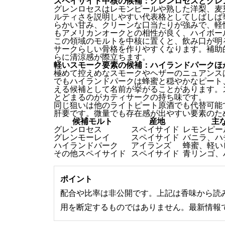
スペイサイド中核の候補：グレンロセスとグレ
グレンロセスはレモンピールや熟した洋梨、麦
ルティさを説明しやすい代表格としてしばしば
らかい甘み、クリーンな口当たりが強みで、軽
もアメリカンオークとの相性が良く、ハイボー
この領域のモルトを中核に置くと、飲み口が明
サークらしい骨格を作りやすくなります。補助
らに清涼感が際立ちます。
軽いスモーク要素の候補：ハイランドパークほ
極めて控えめなスモークやヘザーのニュアンス
でもハイランドパークは蜂蜜と穏やかなピート
える候補として名前が挙がることがあります。
とどまるのがカティサークの持ち味です。
同じ狙いは他のライトピート原酒でも代替可能
肝要です。微量でも存在感が出やすい要素のた
候補モルト
産地
主
グレンロセス
スペイサイド
レモンピー
グレンモーレイ
スペイサイド
バニラ、ハ
ハイランドパーク
アイランズ
蜂蜜、軽い
その他スペイサイド
スペイサイド
青リンゴ、
ポイント
配合や比率は非公開です。上記は香味から読
用を断定するものではありません。最新情報