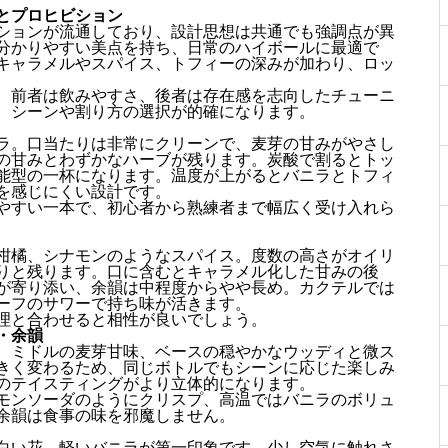
とプロヒビション
ションが流通しており、設計思想は共通でも強調点が異
分かりやすい美点を持ち、日常のハイボールに最適で
キャラメルやスパイス、トフィーの深みが加わり、ロッ
、前者は飲みやすさ、後者は存在感を志向したチューニ
、シーンや割り方の選択が的確になります。
ラ。口当たりは非常にクリーンで、麦芽の甘みがやさし
の甘みとわずかなハーブが残ります。炭酸で割るとトッ
能型の一杯になります。温度が上がるとバニラとトフィ
を感じにくい設計です。
やすい一本で、初心者から熟練者まで幅広く受け入れら
柑橘、シナモンのようなスパイス。度数の高さがオイリ
りと残ります。口に含むとキャラメル化した甘みの後
が寄り添い、余韻は中程度からやや長め。カクテルでは
ーフのサワーで持ち味が活きます。
理と合わせると相性が良いでしょう。
・余韻
、ミドルの麦芽甘味、ベースの穏やかなウッディと微ス
きく変わるため、同じボトルでもシーンに応じた楽しみ
のテイスティングがより立体的になります。
モンソーダのようにクリスプ、高温ではバニラのボリュ
余韻は食事の味を邪魔しません。
白い花、軽いバニラが第一印象です。少し空気に触れさ