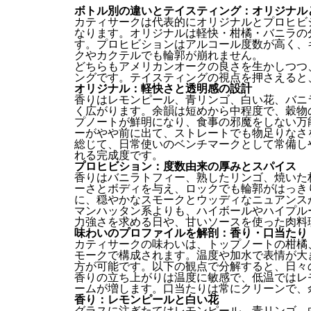
ボトル別の違いとテイスティング：オリジナル
カティサークは代表的にオリジナルとプロヒビ
なります。オリジナルは軽快・柑橘・バニラの
す。プロヒビションはアルコール度数が高く、
クやカクテルでも輪郭が崩れません。
どちらもアメリカンオークの良さを生かしつつ
ングです。テイスティングの視点を押さえると
オリジナル：軽快さと透明感の設計
香りはレモンピール、青リンゴ、白い花、バニ
く広がります。余韻は短めから中程度で、穀物
プノートが鮮明になり、食事の邪魔をしない万
ーがやや前に出て、ストレートでも物足りなさ
総じて、日常使いのベンチマークとして常備し
れる完成度です。
プロヒビション：度数由来の厚みとスパイス
香りはバニラトフィー、熟したリンゴ、焼いた
ーさとボディを与え、ロックでも輪郭がはっき
に、穏やかなスモークとウッディなニュアンス
マンハッタン系よりも、ハイボールやハイプル
力強さを求める日や、甘いソースを使った肉料
味わいのプロファイルを解剖：香り・口当たり
カティサークの味わいは、トップノートの柑橘
モークで構成されます。温度や加水で表情が大
方が可能です。以下の観点で分解すると、日々
香りの立ち上がりは温度に敏感で、低温ではレ
ームが増します。口当たりは常にクリーンで、
香り：レモンピールと白い花
グラスに注ぎたてはレモンピール、青リンゴ、