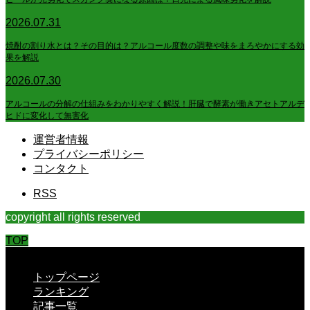
2026.07.31
焼酎の割り水とは？その目的は？アルコール度数の調整や味をまろやかにする効
果を解説
2026.07.30
アルコールの分解の仕組みをわかりやすく解説！肝臓で酵素が働きアセトアルデ
ヒドに変化して無害化
運営者情報
プライバシーポリシー
コンタクト
RSS
copyright all rights reserved
TOP
CLOSE
トップページ
ランキング
記事一覧