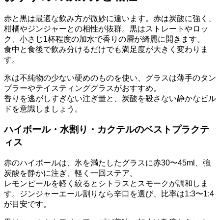
赤と黒は最適な飲み方が微妙に違います。赤は炭酸に強く、
柑橘やジンジャーとの相性が抜群。黒はストレートやロッ
ク、小さじ1杯程度の加水で香りの層が綺麗に開きます。
食中と食後で飲み分けるだけでも満足度が大きく変わりま
す。
氷は不純物の少ない硬めのものを使い、グラスは薄手のタン
ブラーやテイスティンググラスがおすすめ。
香りを逃がしすぎない注ぎ量と、炭酸を殺さない静かなビル
ドを意識しましょう。
ハイボール・水割り・カクテルのベストプラクテ
ィス
赤のハイボールは、氷を満たしたグラスに赤30〜45ml、強
炭酸を静かに注ぎ、軽く一回ステア。
レモンピールを軽く絞るとシトラスとスモークが調和しま
す。ジンジャーエール割りなら辛口を選び、比率は1:3〜1:4
が目安です。