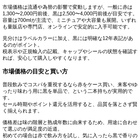
市場価格は流通や為替の影響で変動しますが、一般に赤は
1,300〜2,000円前後、黒は2,500〜4,000円前後が目安です。
容量は700mlが主流で、ミニチュアや大容量も展開。いずれ
も量販店や専門店、オンラインで安定的に入手可能です。
見分けはラベルカラーに加え、黒には明確な12年表記があ
るのがポイント。
税表示や正規輸入の記載、キャップやシールの状態を確認す
れば、安心して購入しやすくなります。
市場価格の目安と買い方
普段飲みでコスパを重視するなら赤をケース買い、来客やゆ
ったり味わう用に黒を単品で、という二本持ちが実用的で
す。
セール時期やポイント還元を活用すると、品質を落とさず賢
く揃えられます。
価格差は味の階層と熟成年数に由来するため、用途に合わせ
て選ぶのが満足度の近道。
初めての場合は赤で飲み方を試し、気に入ったら黒で香りの