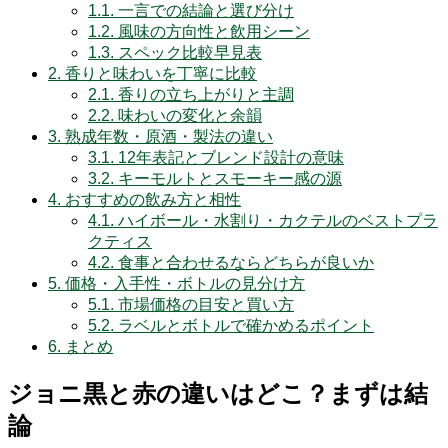
1.1.
一言での結論と選び分け
1.2.
風味の方向性と飲用シーン
1.3.
スペック比較早見表
2.
香りと味わいを丁寧に比較
2.1.
香りの立ち上がりと主調
2.2.
味わいの変化と余韻
3.
熟成年数・原酒・製法の違い
3.1.
12年表記とブレンド設計の意味
3.2.
キーモルトとスモーキー感の源
4.
おすすめの飲み方と相性
4.1.
ハイボール・水割り・カクテルのベストプラ
クティス
4.2.
食事と合わせるならどちらが良いか
5.
価格・入手性・ボトルの見分け方
5.1.
市場価格の目安と買い方
5.2.
ラベルとボトルで確かめるポイント
6.
まとめ
ジョニ黒と赤の違いはどこ？まずは結
論