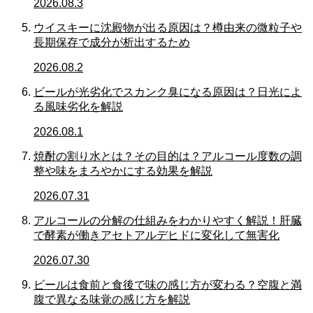
2026.08.3
ウイスキーに沈殿物が出る原因は？樽由来の微粒子や
長期保存で成分が析出するため
2026.08.2
ビールが光劣化でスカンク臭になる原因は？日光によ
る風味劣化を解説
2026.08.1
焼酎の割り水とは？その目的は？アルコール度数の調
整や味をまろやかにする効果を解説
2026.07.31
アルコールの分解の仕組みをわかりやすく解説！肝臓
で酵素が働きアセトアルデヒドに変化して無害化
2026.07.30
ビールは食前と食後で味の感じ方が変わる？空腹と満
腹で異なる味覚の感じ方を解説