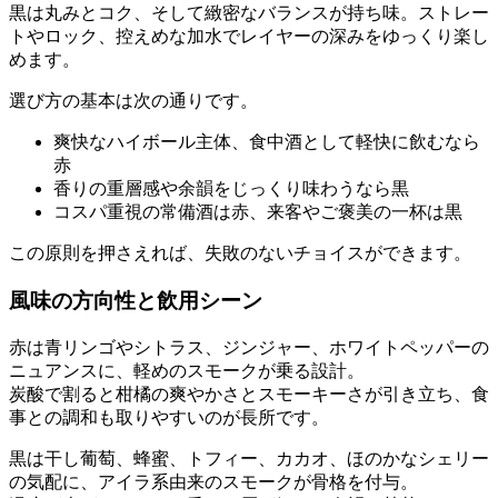
黒は丸みとコク、そして緻密なバランスが持ち味。ストレー
トやロック、控えめな加水でレイヤーの深みをゆっくり楽し
めます。
選び方の基本は次の通りです。
爽快なハイボール主体、食中酒として軽快に飲むなら
赤
香りの重層感や余韻をじっくり味わうなら黒
コスパ重視の常備酒は赤、来客やご褒美の一杯は黒
この原則を押さえれば、失敗のないチョイスができます。
風味の方向性と飲用シーン
赤は青リンゴやシトラス、ジンジャー、ホワイトペッパーの
ニュアンスに、軽めのスモークが乗る設計。
炭酸で割ると柑橘の爽やかさとスモーキーさが引き立ち、食
事との調和も取りやすいのが長所です。
黒は干し葡萄、蜂蜜、トフィー、カカオ、ほのかなシェリー
の気配に、アイラ系由来のスモークが骨格を付与。