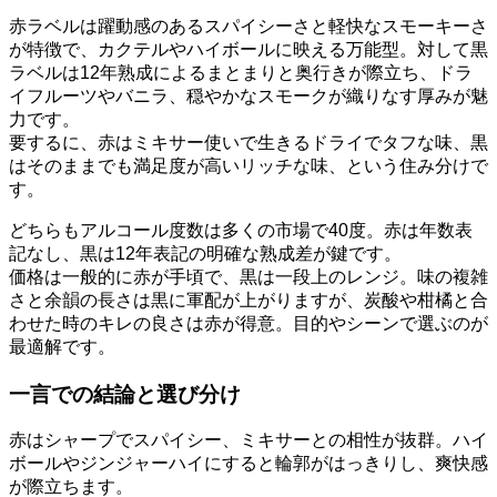
赤ラベルは躍動感のあるスパイシーさと軽快なスモーキーさ
が特徴で、カクテルやハイボールに映える万能型。対して黒
ラベルは12年熟成によるまとまりと奥行きが際立ち、ドラ
イフルーツやバニラ、穏やかなスモークが織りなす厚みが魅
力です。
要するに、赤はミキサー使いで生きるドライでタフな味、黒
はそのままでも満足度が高いリッチな味、という住み分けで
す。
どちらもアルコール度数は多くの市場で40度。赤は年数表
記なし、黒は12年表記の明確な熟成差が鍵です。
価格は一般的に赤が手頃で、黒は一段上のレンジ。味の複雑
さと余韻の長さは黒に軍配が上がりますが、炭酸や柑橘と合
わせた時のキレの良さは赤が得意。目的やシーンで選ぶのが
最適解です。
一言での結論と選び分け
赤はシャープでスパイシー、ミキサーとの相性が抜群。ハイ
ボールやジンジャーハイにすると輪郭がはっきりし、爽快感
が際立ちます。