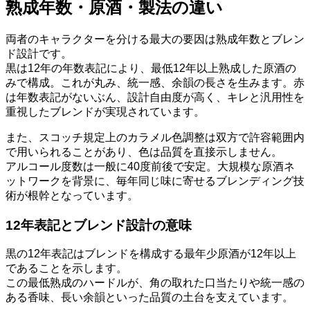
熟成年数・原酒・製法の違い
両者のキャラクターを分ける最大の要因は熟成年数とブレン
ド設計です。
黒は12年の年数表記により、最低12年以上熟成した原酒の
みで構成。これが丸み、統一感、余韻の長さを生みます。赤
は年数表記がないぶん、設計自由度が高く、キレと汎用性を
重視したブレンドが実現されています。
また、スコッチ規定上のカラメル色調整は双方で許容範囲内
で用いられることがあり、色は品質を直接示しません。
アルコール度数は一般に40度前後で安定。大規模な原酒ネ
ットワークを背景に、毎年同じ味に寄せるブレンディング技
術が根幹となっています。
12年表記とブレンド設計の意味
黒の12年表記はブレンドを構成する最年少原酒が12年以上
であることを示します。
この最低熟成のハードルが、角の取れた口当たりや統一感の
ある香味、長い余韻といった品質の土台を支えています。