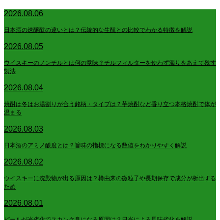
2026.08.06
日本酒の速醸酛の違いとは？伝統的な生酛との比較でわかる特徴を解説
2026.08.05
ウイスキーのノンチルとは何の意味？チルフィルターを使わず濁りをあえて残す
製法
2026.08.04
焼酎は冬はお湯割りが合う銘柄・タイプは？芋焼酎など香り立つ本格焼酎で体が
温まる
2026.08.03
日本酒のアミノ酸度とは？旨味の指標になる数値をわかりやすく解説
2026.08.02
ウイスキーに沈殿物が出る原因は？樽由来の微粒子や長期保存で成分が析出する
ため
2026.08.01
ビールが光劣化でスカンク臭になる原因は？日光による風味劣化を解説