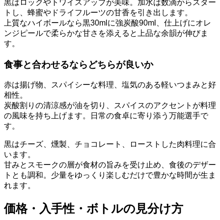
黒はロックやトワイスアップが美味。加水は数滴からスター
トし、蜂蜜やドライフルーツの甘香を引き出します。
上質なハイボールなら黒30mlに強炭酸90ml、仕上げにオレ
ンジピールで柔らかな甘さを添えると上品な余韻が伸びま
す。
食事と合わせるならどちらが良いか
赤は揚げ物、スパイシーな料理、塩気のある軽いつまみと好
相性。
炭酸割りの清涼感が油を切り、スパイスのアクセントが料理
の風味を持ち上げます。日常の食卓に寄り添う万能選手で
す。
黒はチーズ、燻製、チョコレート、ローストした肉料理に合
います。
甘みとスモークの層が食材の旨みを受け止め、食後のデザー
トとも調和。少量をゆっくり楽しむだけで豊かな時間が生ま
れます。
価格・入手性・ボトルの見分け方