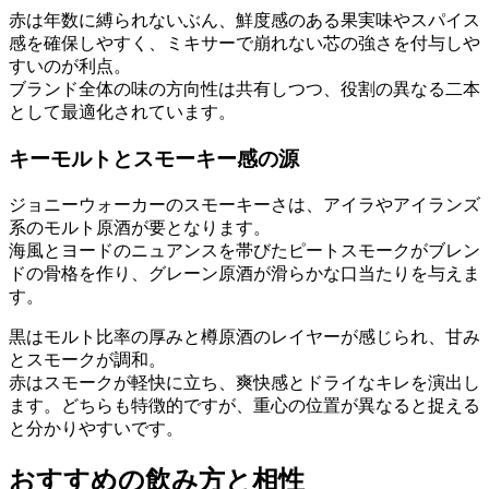
赤は年数に縛られないぶん、鮮度感のある果実味やスパイス
感を確保しやすく、ミキサーで崩れない芯の強さを付与しや
すいのが利点。
ブランド全体の味の方向性は共有しつつ、役割の異なる二本
として最適化されています。
キーモルトとスモーキー感の源
ジョニーウォーカーのスモーキーさは、アイラやアイランズ
系のモルト原酒が要となります。
海風とヨードのニュアンスを帯びたピートスモークがブレン
ドの骨格を作り、グレーン原酒が滑らかな口当たりを与えま
す。
黒はモルト比率の厚みと樽原酒のレイヤーが感じられ、甘み
とスモークが調和。
赤はスモークが軽快に立ち、爽快感とドライなキレを演出し
ます。どちらも特徴的ですが、重心の位置が異なると捉える
と分かりやすいです。
おすすめの飲み方と相性