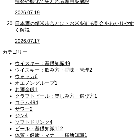
揮発や酸化で失われる理由を解説
2026.07.19
日本酒の精米歩合とは？お米を削る割合をわかりやす
く解説
2026.07.17
カテゴリー
ウイスキー：基礎知識
49
ウイスキー：飲み方・香味・管理
2
ウォッカ
6
オエノングループ
1
お酒全般
1
クラフトビール：楽しみ方・選び方
1
コラム
494
サワー
2
ジン
4
ソフトドリンク
4
ビール：基礎知識
112
体質・健康・マナー・横断知識
1