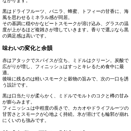
ながります。
黒はドライフルーツ、バニラ、蜂蜜、トフィーの甘香に、海
風を思わせるミネラル感が同居。
その基調に穏やかなピートスモークが溶け込み、グラスの温
度が上がるほど複雑さが増していきます。香りで選ぶなら黒
の満足感は高いです。
味わいの変化と余韻
赤はアタックでスパイスが立ち、ミドルはクリーン。炭酸で
広がりが増し、フィニッシュはすっとキレるため食中に最
適。
後味に残るのは軽いスモークと穀物の旨みで、次の一口を誘
う設計です。
黒は口当たりが柔らかく、ミドルでモルトのコクと樽の甘み
が膨らみます。
フィニッシュは中程度の長さで、カカオやドライフルーツの
甘苦さとスモークが心地よく持続。氷が溶けても輪郭が崩れ
にくいのも強みです。