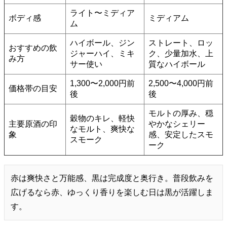
ライト〜ミディア
ボディ感
ミディアム
ム
ハイボール、ジン
ストレート、ロッ
おすすめの飲
ジャーハイ、ミキ
ク、少量加水、上
み方
サー使い
質なハイボール
1,300〜2,000円前
2,500〜4,000円前
価格帯の目安
後
後
モルトの厚み、穏
穀物のキレ、軽快
主要原酒の印
やかなシェリー
なモルト、爽快な
象
感、安定したスモ
スモーク
ーク
赤は爽快さと万能感、黒は完成度と奥行き。普段飲みを
広げるなら赤、ゆっくり香りを楽しむ日は黒が活躍しま
す。