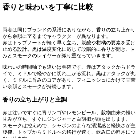
香りと味わいを丁寧に比較
両者は同じブランドの系譜にありながら、香りの立ち上がり
から余韻に至るまでキャラクターが異なります。
赤はトップノートが軽く早く立ち、炭酸や柑橘の要素を受け
止める設計。黒は温度変化に応じて段階的に香りが開き、甘
みとスモークのレイヤーが織り重なっていきます。
味わいの時間軸でも違いは明確です。赤はアタックからドラ
イで、ミドルで軽やかに切れ上がる流れ。黒はアタックが丸
く、ミドルに旨みのコアがあり、フィニッシュにかけて甘苦
い余韻とスモークが持続します。
香りの立ち上がりと主調
赤は注いですぐに青リンゴやレモンピール、穀物由来の軽い
甘みが立ち、すぐにジンジャーと白胡椒が顔を出します。
スモークは控えめで、シャボンのような清潔感と軽快さが主
旋律。トップからミドルへの移行が速く、飲み口の軽さにつ