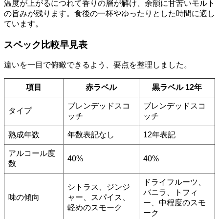
温度が上がるにつれて香りの層が解け、余韻に甘苦いモルト
の旨みが残ります。食後の一杯やゆったりとした時間に適し
ています。
スペック比較早見表
違いを一目で俯瞰できるよう、要点を整理しました。
項目
赤ラベル
黒ラベル 12年
ブレンデッドスコ
ブレンデッドスコ
タイプ
ッチ
ッチ
熟成年数
年数表記なし
12年表記
アルコール度
40%
40%
数
ドライフルーツ、
シトラス、ジンジ
バニラ、トフィ
味の傾向
ャー、スパイス、
ー、中程度のスモ
軽めのスモーク
ーク