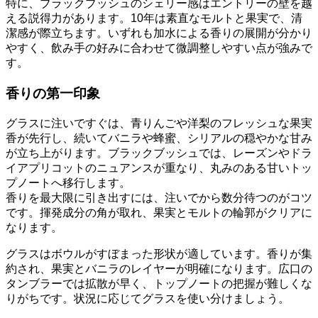
特に、ブラックブッシュのシェリー感はエントリーの壁を越
える説得力があります。10年は素直なモルトと果実で、清
潔感が際立ちます。いずれも加水による香りの展開が分かり
やすく、飲み手の好みに合わせて微調整しやすい点が強みで
す。
香りの第一印象
グラスに注いですぐは、青りんごや洋梨のフレッシュな果実
香が先行し、続いてバニラや蜂蜜、シリアルの穏やかな甘み
が立ち上がります。ブラックブッシュでは、レーズンやドラ
イアプリコットのニュアンスが重なり、丸みのある甘いトッ
プノートへ移行します。
香りを最大限に引き出すには、注いでから数分待つのがコツ
です。揮発成分の角が取れ、果実とモルトの輪郭がクリアに
なります。
グラスはボウルがすぼまった形状が適しています。香りが集
約され、果実とバニラのレイヤーが明確になります。広口の
タンブラーでは拡散が早く、トップノートの把握が難しくな
りがちです。状況に応じてグラスを使い分けましょう。