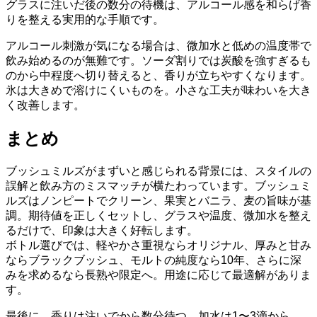
グラスに注いだ後の数分の待機は、アルコール感を和らげ香
りを整える実用的な手順です。
アルコール刺激が気になる場合は、微加水と低めの温度帯で
飲み始めるのが無難です。ソーダ割りでは炭酸を強すぎるも
のから中程度へ切り替えると、香りが立ちやすくなります。
氷は大きめで溶けにくいものを。小さな工夫が味わいを大き
く改善します。
まとめ
ブッシュミルズがまずいと感じられる背景には、スタイルの
誤解と飲み方のミスマッチが横たわっています。ブッシュミ
ルズはノンピートでクリーン、果実とバニラ、麦の旨味が基
調。期待値を正しくセットし、グラスや温度、微加水を整え
るだけで、印象は大きく好転します。
ボトル選びでは、軽やかさ重視ならオリジナル、厚みと甘み
ならブラックブッシュ、モルトの純度なら10年、さらに深
みを求めるなら長熟や限定へ。用途に応じて最適解がありま
す。
最後に、香りは注いでから数分待つ、加水は1〜3滴から、