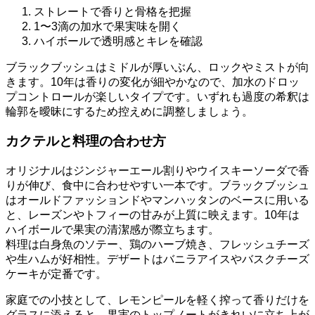
ストレートで香りと骨格を把握
1〜3滴の加水で果実味を開く
ハイボールで透明感とキレを確認
ブラックブッシュはミドルが厚いぶん、ロックやミストが向
きます。10年は香りの変化が細やかなので、加水のドロッ
プコントロールが楽しいタイプです。いずれも過度の希釈は
輪郭を曖昧にするため控えめに調整しましょう。
カクテルと料理の合わせ方
オリジナルはジンジャーエール割りやウイスキーソーダで香
りが伸び、食中に合わせやすい一本です。ブラックブッシュ
はオールドファッションドやマンハッタンのベースに用いる
と、レーズンやトフィーの甘みが上質に映えます。10年は
ハイボールで果実の清潔感が際立ちます。
料理は白身魚のソテー、鶏のハーブ焼き、フレッシュチーズ
や生ハムが好相性。デザートはバニラアイスやバスクチーズ
ケーキが定番です。
家庭での小技として、レモンピールを軽く搾って香りだけを
グラスに添えると、果実のトップノートがきれいに立ち上が