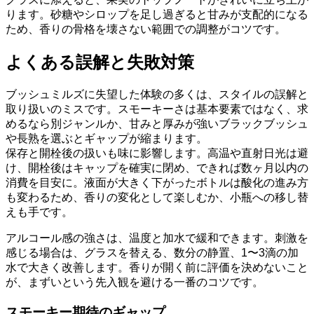
ります。砂糖やシロップを足し過ぎると甘みが支配的になる
ため、香りの骨格を壊さない範囲での調整がコツです。
よくある誤解と失敗対策
ブッシュミルズに失望した体験の多くは、スタイルの誤解と
取り扱いのミスです。スモーキーさは基本要素ではなく、求
めるなら別ジャンルか、甘みと厚みが強いブラックブッシュ
や長熟を選ぶとギャップが縮まります。
保存と開栓後の扱いも味に影響します。高温や直射日光は避
け、開栓後はキャップを確実に閉め、できれば数ヶ月以内の
消費を目安に。液面が大きく下がったボトルは酸化の進み方
も変わるため、香りの変化として楽しむか、小瓶への移し替
えも手です。
アルコール感の強さは、温度と加水で緩和できます。刺激を
感じる場合は、グラスを替える、数分の静置、1〜3滴の加
水で大きく改善します。香りが開く前に評価を決めないこと
が、まずいという先入観を避ける一番のコツです。
スモーキー期待のギャップ