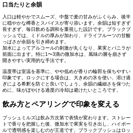
口当たりと余韻
入口は軽やかでスムーズ、中盤で麦の甘みがふくらみ、後半
に穏やかな樽香とスパイスが寄り添います。余韻は短すぎず
長すぎず、毎日飲める調和を重視した設計です。ブラックブ
ッシュでは、ミドルの厚みが加わり、ドライフルーツの甘酸
っぱさが余韻を引き締めます。
加水によってアルコールの刺激が丸くなり、果実とバニラが
前面に出ます。特に1〜3滴の微加水は、風味の層を崩さず
開きやすい実用的な手法です。
温度帯は室温を基準に、やや低めが香りの輪郭を保ちやすい
印象です。ロックにする場合は、大きめの氷を使い、溶け過
ぎによる希釈を防ぐと良いでしょう。余韻の繊細さを保つた
めに、味がぼやける過度の冷却は避けたいところです。
飲み方とペアリングで印象を変える
ブッシュミルズは飲み方次第で表情が変わります。ストレー
トで香りを把握した後、微加水で果実を引き出し、ハイボー
ルで透明感を楽しむのが王道です。ブラックブッシュはロッ