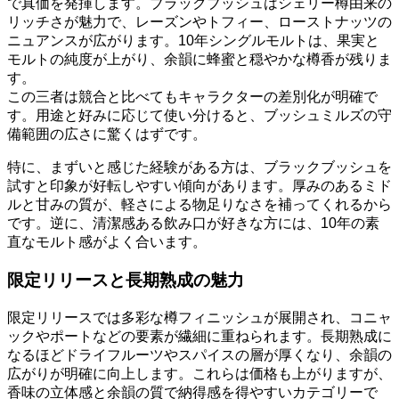
で真価を発揮します。ブラックブッシュはシェリー樽由来の
リッチさが魅力で、レーズンやトフィー、ローストナッツの
ニュアンスが広がります。10年シングルモルトは、果実と
モルトの純度が上がり、余韻に蜂蜜と穏やかな樽香が残りま
す。
この三者は競合と比べてもキャラクターの差別化が明確で
す。用途と好みに応じて使い分けると、ブッシュミルズの守
備範囲の広さに驚くはずです。
特に、まずいと感じた経験がある方は、ブラックブッシュを
試すと印象が好転しやすい傾向があります。厚みのあるミド
ルと甘みの質が、軽さによる物足りなさを補ってくれるから
です。逆に、清潔感ある飲み口が好きな方には、10年の素
直なモルト感がよく合います。
限定リリースと長期熟成の魅力
限定リリースでは多彩な樽フィニッシュが展開され、コニャ
ックやポートなどの要素が繊細に重ねられます。長期熟成に
なるほどドライフルーツやスパイスの層が厚くなり、余韻の
広がりが明確に向上します。これらは価格も上がりますが、
香味の立体感と余韻の質で納得感を得やすいカテゴリーで