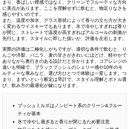
まり、香ばしい煙感ではなく、クリーンでフルーティな方向
に美点があります。ここを理解せずに飲むと、物足りなさを
感じやすいのです。
また、温度や加水、グラス形状によって香りの立ち方が大き
く変わるウイスキーでもあります。氷で冷やしすぎれば香り
が閉じ、ストレートで温度が高すぎればアルコールの刺激が
先行します。スタイルに即した扱いが、評価を左右します。
実際の評価は二極化しがちですが、適切な条件で飲むと、り
んごや洋梨、バニラ、麦の甘さがきれいにほどけ、軽やかで
ありながら奥行きのある設計だと分かります。コアレンジの
違いも明確で、ブラックブッシュのシェリー感や10年のモ
ルティーな厚みなど、選び方ひとつで体験は一変します。つ
まり、まずいという断定は早計で、スタイル理解とボトル選
び、飲み方の最適化が鍵になります。
ブッシュミルズはノンピート系のクリーン&フルー
ティが基本
氷で冷やし過ぎると香りが閉じるため要注意