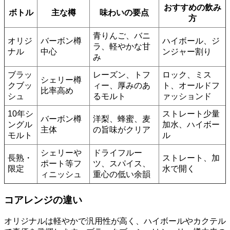
おすすめの飲み
ボトル
主な樽
味わいの要点
方
青りんご、バニ
オリジ
バーボン樽
ハイボール、ジ
ラ、軽やかな甘
ナル
中心
ンジャー割り
み
ブラッ
レーズン、トフ
ロック、ミス
シェリー樽
クブッ
ィー、厚みのあ
ト、オールドフ
比率高め
シュ
るモルト
ァッションド
10年シ
ストレート少量
バーボン樽
洋梨、蜂蜜、麦
ングル
加水、ハイボー
主体
の旨味がクリア
モルト
ル
シェリーや
ドライフルー
長熟・
ストレート、加
ポート等フ
ツ、スパイス、
限定
水で開く
ィニッシュ
重心の低い余韻
コアレンジの違い
オリジナルは軽やかで汎用性が高く、ハイボールやカクテル