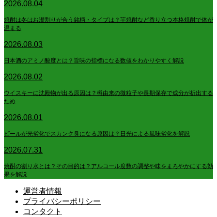
2026.08.04
焼酎は冬はお湯割りが合う銘柄・タイプは？芋焼酎など香り立つ本格焼酎で体が
温まる
2026.08.03
日本酒のアミノ酸度とは？旨味の指標になる数値をわかりやすく解説
2026.08.02
ウイスキーに沈殿物が出る原因は？樽由来の微粒子や長期保存で成分が析出する
ため
2026.08.01
ビールが光劣化でスカンク臭になる原因は？日光による風味劣化を解説
2026.07.31
焼酎の割り水とは？その目的は？アルコール度数の調整や味をまろやかにする効
果を解説
運営者情報
プライバシーポリシー
コンタクト