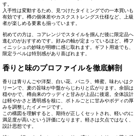
す。
入手性は変動するため、見つけたタイミングでの一本買いも
有効です。樽の個体差やカスクストレングス仕様など、上級
者が楽しめる要素も揃っています。
初めての方は、コアレンジでスタイルを掴んだ後に限定品へ
進むのがおすすめです。好みの軸が定まっているほど、樽フ
ィニッシュの妙味が明瞭に感じ取れます。ギフト用途でも、
限定ラベルは特別感があり喜ばれます。
香りと味のプロファイルを徹底解剖
香りは青りんごや洋梨、白い花、バニラ、蜂蜜。味わいはク
リーンで、麦の旨味が中盤からじわりと広がります。余韻は
穏やかで、樽由来のウッディと甘みが上品に後退。全体設計
は軽やかさと透明感を核に、ボトルごとに甘みやボディの厚
みを調整したイメージです。
この構図を理解すると、期待が正しくセットされ、軽いのに
満足度が高いという評価になります。軽さは欠点ではなく、
設計思想です。