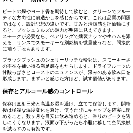
ピートの煙やヨード香を期待して飲むと、クリーンでフルー
ティな方向性に肩透かしを感じがちです。これは品質の問題
ではなく、設計思想の違いです。甘みと清潔感を評価軸にす
ると、ブッシュミルズの魅力が明確に見えてきます。
スモークが必要なら、ペアリングで燻製ナッツや生ハムを添
える、リンスでスモーキーな別銘柄を微量使うなど、間接的
に補う手段もあります。
ブラックブッシュのシェリーリッチな輪郭は、スモーキーさ
の不在を補い得る満足感をもたらします。ドライフルーツの
甘酸っぱさとローストのニュアンスが、深みのある飲み口を
形成します。まずいと感じた方ほど、試す価値があります。
保存とアルコール感のコントロール
保存は直射日光と高温多湿を避け、立てて保管します。開栓
後は極端な温度変化を避け、使うたびにキャップを確実に閉
めること。数ヶ月を目安に飲み進めると、香りのピークを逃
しにくくなります。液面が下がったら小瓶に移して空気接触
を減らすのも有効です。