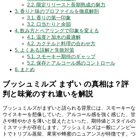
2.2.
限定リリースと長期熟成の魅力
3.
香りと味のプロファイルを徹底解剖
3.1.
香りの第一印象
3.2.
口当たりと余韻
4.
飲み方とペアリングで印象を変える
4.1.
温度と加水の最適解
4.2.
カクテルと料理の合わせ方
5.
よくある誤解と失敗対策
5.1.
スモーキー期待のギャップ
5.2.
保存とアルコール感のコントロール
6.
まとめ
ブッシュミルズ まずい の真相は？評
判と味覚のすれ違いを解説
ブッシュミルズがまずいと語られる背景には、スモーキーな
ウイスキーを想像していた、アルコール感を強く感じた、甘
さや軽やかさを薄いと捉えたといった、期待値とスタイルの
ミスマッチが存在します。ブッシュミルズは一般にノンピー
トでトリプル蒸留、果実や蜂蜜のニュアンスが特徴です。つ