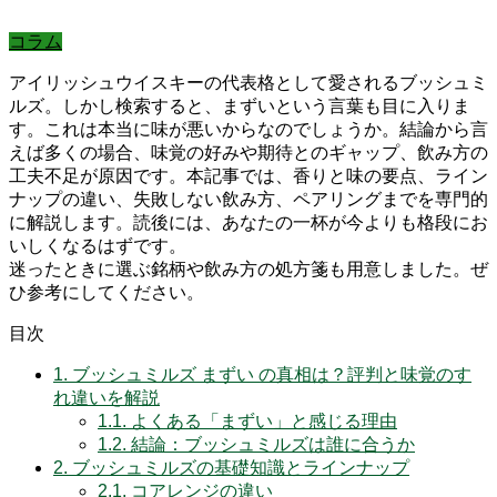
コラム
アイリッシュウイスキーの代表格として愛されるブッシュミ
ルズ。しかし検索すると、まずいという言葉も目に入りま
す。これは本当に味が悪いからなのでしょうか。結論から言
えば多くの場合、味覚の好みや期待とのギャップ、飲み方の
工夫不足が原因です。本記事では、香りと味の要点、ライン
ナップの違い、失敗しない飲み方、ペアリングまでを専門的
に解説します。読後には、あなたの一杯が今よりも格段にお
いしくなるはずです。
迷ったときに選ぶ銘柄や飲み方の処方箋も用意しました。ぜ
ひ参考にしてください。
目次
1.
ブッシュミルズ まずい の真相は？評判と味覚のす
れ違いを解説
1.1.
よくある「まずい」と感じる理由
1.2.
結論：ブッシュミルズは誰に合うか
2.
ブッシュミルズの基礎知識とラインナップ
2.1.
コアレンジの違い