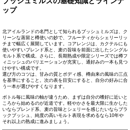
ブッシュミルズの基礎知識とラインナ
ップ
北アイルランドの名門として知られるブッシュミルズは、ク
リーンな蒸留と樽使いの妙で、フルーティからシェリーリッ
チまで幅広く展開しています。コアレンジは、カクテルにも
使いやすいブレンド系と、麦の旨味を前面に出したシングル
モルト系で構成。さらに、長期熟成や限定シリーズでは樽フ
ィニッシュのバリエーションが充実し、通好みの一本も見つ
けやすい構成です。
選び方のコツは、甘みの質とボディ感、樽由来の風味の三点
を基準にすること。次の表を目安にすると、自分の好みに合
う一本が選びやすくなります。
ボトル毎に風味の軸が違うため、まずは自分の嗜好に近いと
ころから始めるのが近道です。軽やかさを最大限に生かした
いならブレンド系、麦の旨味とシェリーを感じたいならブラ
ックブッシュ、純度の高いモルト表現を求めるなら10年や
それ以上の熟成に進みましょう。