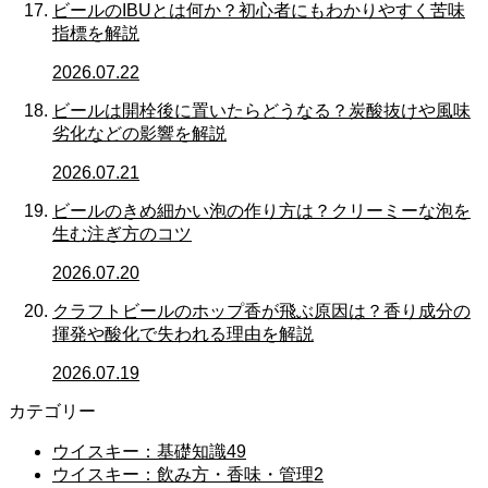
ビールのIBUとは何か？初心者にもわかりやすく苦味
指標を解説
2026.07.22
ビールは開栓後に置いたらどうなる？炭酸抜けや風味
劣化などの影響を解説
2026.07.21
ビールのきめ細かい泡の作り方は？クリーミーな泡を
生む注ぎ方のコツ
2026.07.20
クラフトビールのホップ香が飛ぶ原因は？香り成分の
揮発や酸化で失われる理由を解説
2026.07.19
カテゴリー
ウイスキー：基礎知識
49
ウイスキー：飲み方・香味・管理
2