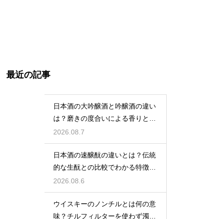
最近の記事
日本酒の大吟醸酒と吟醸酒の違い
は？磨きの度合いによる香りと味
の差を解説
2026.08.7
日本酒の速醸酛の違いとは？伝統
的な生酛との比較でわかる特徴を
解説
2026.08.6
ウイスキーのノンチルとは何の意
味？チルフィルターを使わず濁り