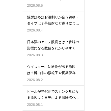
をあえて残す製法
2026.08.5
焼酎は冬はお湯割りが合う銘柄・
タイプは？芋焼酎など香り立つ本
格焼酎で体が温まる
2026.08.4
日本酒のアミノ酸度とは？旨味の
指標になる数値をわかりやすく解
説
2026.08.3
ウイスキーに沈殿物が出る原因
は？樽由来の微粒子や長期保存で
成分が析出するため
2026.08.2
ビールが光劣化でスカンク臭にな
る原因は？日光による風味劣化を
解説
2026.08.1