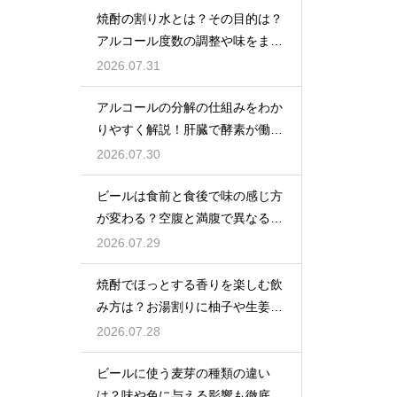
焼酎の割り水とは？その目的は？
アルコール度数の調整や味をまろ
やかにする効果を解説
2026.07.31
アルコールの分解の仕組みをわか
りやすく解説！肝臓で酵素が働き
アセトアルデヒドに変化して無害
2026.07.30
化
ビールは食前と食後で味の感じ方
が変わる？空腹と満腹で異なる味
覚の感じ方を解説
2026.07.29
焼酎でほっとする香りを楽しむ飲
み方は？お湯割りに柚子や生姜を
加えてリラックス効果を実感
2026.07.28
ビールに使う麦芽の種類の違い
は？味や色に与える影響も徹底解