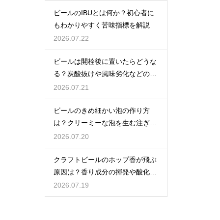
ビールのIBUとは何か？初心者に
もわかりやすく苦味指標を解説
2026.07.22
ビールは開栓後に置いたらどうな
る？炭酸抜けや風味劣化などの影
響を解説
2026.07.21
ビールのきめ細かい泡の作り方
は？クリーミーな泡を生む注ぎ方
のコツ
2026.07.20
クラフトビールのホップ香が飛ぶ
原因は？香り成分の揮発や酸化で
失われる理由を解説
2026.07.19