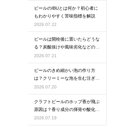
ビールのIBUとは何か？初心者に
もわかりやすく苦味指標を解説
2026.07.22
ビールは開栓後に置いたらどうな
る？炭酸抜けや風味劣化などの影
響を解説
2026.07.21
ビールのきめ細かい泡の作り方
は？クリーミーな泡を生む注ぎ方
のコツ
2026.07.20
クラフトビールのホップ香が飛ぶ
原因は？香り成分の揮発や酸化で
失われる理由を解説
2026.07.19