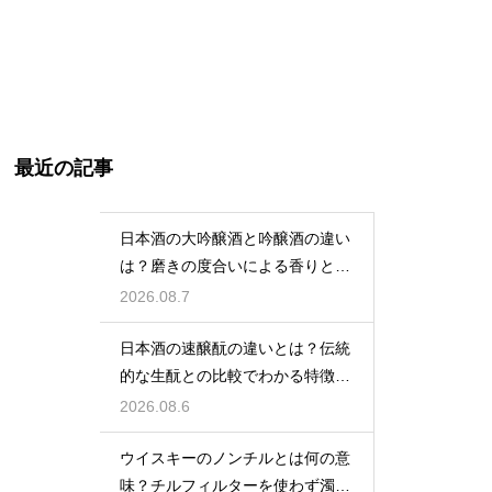
最近の記事
日本酒の大吟醸酒と吟醸酒の違い
は？磨きの度合いによる香りと味
の差を解説
2026.08.7
日本酒の速醸酛の違いとは？伝統
的な生酛との比較でわかる特徴を
解説
2026.08.6
ウイスキーのノンチルとは何の意
味？チルフィルターを使わず濁り