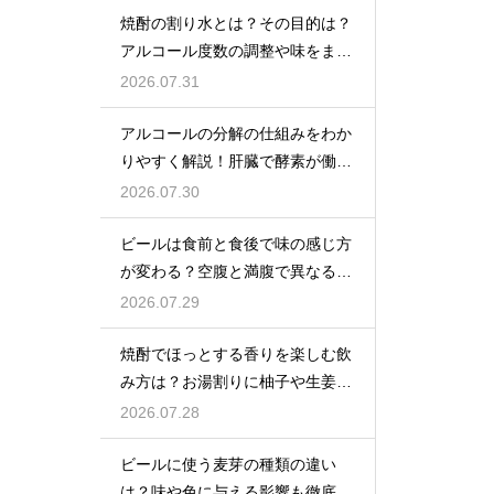
焼酎の割り水とは？その目的は？
アルコール度数の調整や味をまろ
やかにする効果を解説
2026.07.31
アルコールの分解の仕組みをわか
りやすく解説！肝臓で酵素が働き
アセトアルデヒドに変化して無害
2026.07.30
化
ビールは食前と食後で味の感じ方
が変わる？空腹と満腹で異なる味
覚の感じ方を解説
2026.07.29
焼酎でほっとする香りを楽しむ飲
み方は？お湯割りに柚子や生姜を
加えてリラックス効果を実感
2026.07.28
ビールに使う麦芽の種類の違い
は？味や色に与える影響も徹底解