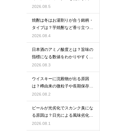
をあえて残す製法
2026.08.5
焼酎は冬はお湯割りが合う銘柄・
タイプは？芋焼酎など香り立つ本
格焼酎で体が温まる
2026.08.4
日本酒のアミノ酸度とは？旨味の
指標になる数値をわかりやすく解
説
2026.08.3
ウイスキーに沈殿物が出る原因
は？樽由来の微粒子や長期保存で
成分が析出するため
2026.08.2
ビールが光劣化でスカンク臭にな
る原因は？日光による風味劣化を
解説
2026.08.1