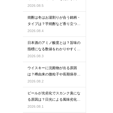
をあえて残す製法
2026.08.5
焼酎は冬はお湯割りが合う銘柄・
タイプは？芋焼酎など香り立つ本
格焼酎で体が温まる
2026.08.4
日本酒のアミノ酸度とは？旨味の
指標になる数値をわかりやすく解
説
2026.08.3
ウイスキーに沈殿物が出る原因
は？樽由来の微粒子や長期保存で
成分が析出するため
2026.08.2
ビールが光劣化でスカンク臭にな
る原因は？日光による風味劣化を
解説
2026.08.1