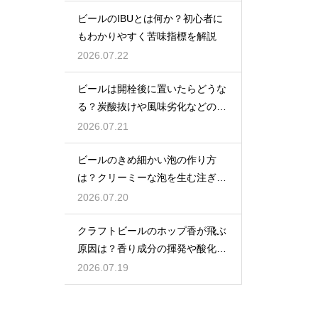
ビールのIBUとは何か？初心者に
もわかりやすく苦味指標を解説
2026.07.22
ビールは開栓後に置いたらどうな
る？炭酸抜けや風味劣化などの影
響を解説
2026.07.21
ビールのきめ細かい泡の作り方
は？クリーミーな泡を生む注ぎ方
のコツ
2026.07.20
クラフトビールのホップ香が飛ぶ
原因は？香り成分の揮発や酸化で
失われる理由を解説
2026.07.19