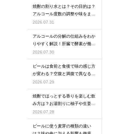
焼酎の割り水とは？その目的は？
アルコール度数の調整や味をまろ
やかにする効果を解説
2026.07.31
アルコールの分解の仕組みをわか
りやすく解説！肝臓で酵素が働き
アセトアルデヒドに変化して無害
2026.07.30
化
ビールは食前と食後で味の感じ方
が変わる？空腹と満腹で異なる味
覚の感じ方を解説
2026.07.29
焼酎でほっとする香りを楽しむ飲
み方は？お湯割りに柚子や生姜を
加えてリラックス効果を実感
2026.07.28
ビールに使う麦芽の種類の違い
は？味や色に与える影響も徹底解