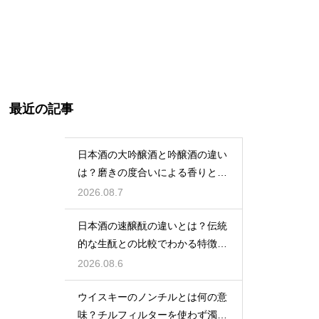
最近の記事
日本酒の大吟醸酒と吟醸酒の違い
は？磨きの度合いによる香りと味
の差を解説
2026.08.7
日本酒の速醸酛の違いとは？伝統
的な生酛との比較でわかる特徴を
解説
2026.08.6
ウイスキーのノンチルとは何の意
味？チルフィルターを使わず濁り