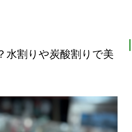
？水割りや炭酸割りで美