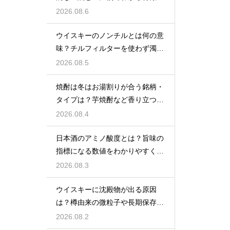
解説
2026.08.6
ウイスキーのノンチルとは何の意
味？チルフィルターを使わず濁り
をあえて残す製法
2026.08.5
焼酎は冬はお湯割りが合う銘柄・
タイプは？芋焼酎など香り立つ本
格焼酎で体が温まる
2026.08.4
日本酒のアミノ酸度とは？旨味の
指標になる数値をわかりやすく解
説
2026.08.3
ウイスキーに沈殿物が出る原因
は？樽由来の微粒子や長期保存で
成分が析出するため
2026.08.2