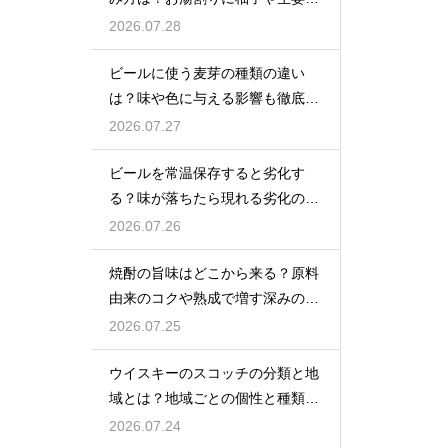
加えてリラックス効果を実感
2026.07.28
ビールに使う麦芽の種類の違い
は？味や色に与える影響も徹底解
説
2026.07.27
ビールを常温保存すると劣化す
る？味が落ちたら現れる劣化のサ
インを解説
2026.07.26
焼酎の旨味はどこから来る？原料
由来のコクや熟成で増す深みの秘
密を解説
2026.07.25
ウイスキーのスコッチの分類と地
域とは？地域ごとの個性と種類を
解説
2026.07.24