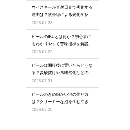
ウイスキーが直射日光で劣化する
理由は？紫外線による光化学反応
で風味が損なわれるため
2026.07.23
ビールのIBUとは何か？初心者に
もわかりやすく苦味指標を解説
2026.07.22
ビールは開栓後に置いたらどうな
る？炭酸抜けや風味劣化などの影
響を解説
2026.07.21
ビールのきめ細かい泡の作り方
は？クリーミーな泡を生む注ぎ方
のコツ
2026.07.20