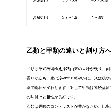
お湯割り
5:5〜6:4
40〜50度
炭酸割り
3:7〜4:6
4〜8度
乙類と甲類の違いと割り方
乙類は単式蒸留ゆえ原料由来の香味が残り、割
香りが立ち、麦は冷やすと軽やかに、米は穏や
率で輪郭が変わります。対して甲類は連続蒸留
の味付けと相性が良好です。
乙類は香味のコントラストが豊かなため、比率