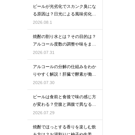
ビールが光劣化でスカンク臭にな
る原因は？日光による風味劣化を
解説
2026.08.1
焼酎の割り水とは？その目的は？
アルコール度数の調整や味をまろ
やかにする効果を解説
2026.07.31
アルコールの分解の仕組みをわか
りやすく解説！肝臓で酵素が働き
アセトアルデヒドに変化して無害
2026.07.30
化
ビールは食前と食後で味の感じ方
が変わる？空腹と満腹で異なる味
覚の感じ方を解説
2026.07.29
焼酎でほっとする香りを楽しむ飲
み方は？お湯割りに柚子や生姜を