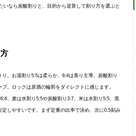
たいなら炭酸割りと、目的から逆算して割り方を選ぶと
出方
きり。お湯割り5:5は柔らか、6:4は香り主導。炭酸割り
をキープ。ロックは原酒の輪郭をダイレクトに感じます。
4、麦は水割り5:5や炭酸割り3:7、米は水割り5:5、黒
が安定しやすいです。まず定番の比率で決め、次に0.5刻み