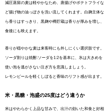
減圧蒸留の麦は軽やかなため、唐揚げやポテトフライな
ど揚げ物の油っぽさを洗い流してくれます。白麹主体な
ら香りはすっきり、黒麹や樽貯蔵は香りが厚みを増し、
食後にも映えます。
香りが穏やかな麦は来客時にも外しにくい選択肢です。
ソーダ割りは焼酎:ソーダを1:2を基本に、氷は大きめを
使い泡を逃がさない注ぎ方を意識しましょう。
レモンピールを軽くしぼると香味のリフト感が出ます。
米・黒糖・泡盛の25度はどう違うか
米はやわらかく上品な甘みで、出汁の効いた和食と好相