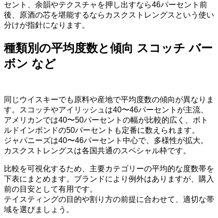
セント、余韻やテクスチャを押し出すなら46パーセント前
後、原酒の芯を堪能するならカスクストレングスという使い
分けが指針になります。
種類別の平均度数と傾向 スコッチ バー
ボン など
同じウイスキーでも原料や産地で平均度数の傾向が異なりま
す。スコッチやアイリッシュは40〜46パーセントが主流、
アメリカンでは40〜50パーセントの幅が比較的広く、ボト
ルドインボンドの50パーセントも定番に数えられます。
ジャパニーズは40〜46パーセント中心で、多様性が拡大。
カスクストレングスは各国共通のスペシャル枠です。
比較を可視化するため、主要カテゴリーの平均的な度数帯を
下表にまとめます。ブランドにより例外はありますが、購入
前の目安として有用です。
テイスティングの目的や割り方の前提に合わせて、適切な帯
域を選びましょう。