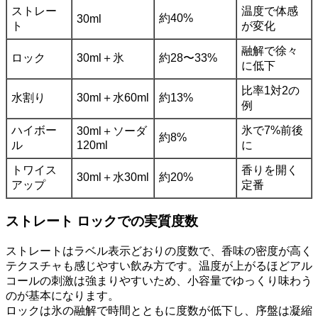
ストレー
温度で体感
約40%
30ml
ト
が変化
融解で徐々
ロック
30ml＋氷
約28〜33%
に低下
比率1対2の
水割り
30ml＋水60ml
約13%
例
ハイボー
氷で7%前後
30ml＋ソーダ
約8%
ル
120ml
に
トワイス
香りを開く
30ml＋水30ml
約20%
アップ
定番
ストレート ロックでの実質度数
ストレートはラベル表示どおりの度数で、香味の密度が高く
テクスチャも感じやすい飲み方です。温度が上がるほどアル
コールの刺激は強まりやすいため、小容量でゆっくり味わう
のが基本になります。
ロックは氷の融解で時間とともに度数が低下し、序盤は凝縮