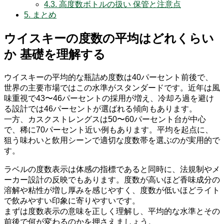
4.3.
高度数ボトルの扱い 保管と注意点
5.
まとめ
ウイスキーの度数の平均はどれくらい
か 基礎を理解する
ウイスキーの平均的な瓶詰め度数は40パーセント前後で、
世界の主要市場ではこの水準がスタンダードです。近年は風
味重視で43〜46パーセントの採用が増え、冷却ろ過を避け
る設計では46パーセントが選ばれる傾向もあります。
一方、カスクストレングスは50〜60パーセント台が中心
で、稀に70パーセント近い例もあります。平均を起点に、
狙う味わいと飲用シーンで適切な度数帯を選ぶのが実用的で
す。
ラベルの度数表示は体感の指標であると同時に、法規制やメ
ーカー設計の反映でもあります。度数が高いほど香味成分の
溶解や粘性が増し厚みを感じやすく、度数が低いほどライト
で飲みやすい印象に寄りやすいです。
まずは度数表示の意味を正しく理解し、平均的な水準とその
前後で何が変わるのかを押さえましょう。