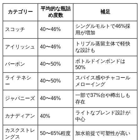
平均的な瓶詰
カテゴリー
補足
め度数
シングルモルトで46%採
スコッチ
40〜46%
用が増加
トリプル蒸留主体で軽快
アイリッシュ
40〜46%
な設計も
ボトルドインボンドは
バーボン
40〜50%
50%
ライ テネシ
スパイス感やチャコール
40〜50%
ー
メローイング
一部で37%台や樽出しも
ジャパニーズ
40〜46%
存在
ライトなブレンド設計が
カナディアン
40%
中心
カスクストレ
50〜65%程度
加水前提で可塑性が高い
ングス