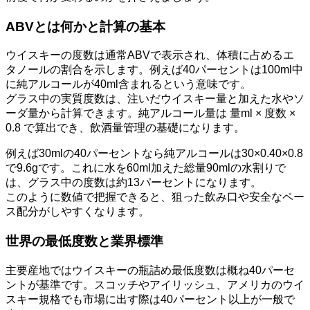
ABVとは何かと計算の基本
ウイスキーの度数は通常ABVで表示され、体積に占めるエ
タノールの割合を示します。例えば40パーセントは100ml中
に純アルコールが40ml含まれるという意味です。
グラス中の実質度数は、注いだウイスキー量と加えた水やソ
ーダ量から計算できます。純アルコール量は 量ml × 度数 ×
0.8 で算出でき、飲酒量管理の基礎になります。
例えば30mlの40パーセントなら純アルコールは30×0.40×0.8
で9.6gです。これに水を60ml加えた総量90mlの水割りで
は、グラス中の度数は約13パーセントになります。
このように数値で把握できると、狙った飲み口や安全なペー
ス配分がしやすくなります。
世界の最低度数と業界標準
主要産地ではウイスキーの瓶詰め最低度数は概ね40パーセ
ントが基準です。スコッチやアイリッシュ、アメリカのウイ
スキー規格でも市場に出す際は40パーセント以上が一般で