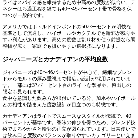
ライはスパイス感を維持するため中高めの度数が似合い、テ
ネシーはろ過工程を経ても40〜45パーセント帯で骨格を保
つのが一般的です。
アメリカではボトルドインボンドの50パーセントが明快な
基準として流通し、ハイボールやカクテルでも輪郭が残りや
すい利点があります。高めの度数は割り材を使う前提なら調
整幅が広く、家庭でも扱いやすい選択肢になります。
ジャパニーズとカナディアンの平均度数
ジャパニーズは40〜46パーセントが中心で、繊細なブレン
ドからモルトの厚み重視まで幅広い設計が採用されていま
す。一部には37パーセント台のライトな製品や、樽出しの
限定も見られます。
食中を意識した飲み方が根付いている分、加水やハイボール
との相性を踏まえた度数設計が目立つのも特徴です。
カナディアンはライトでスムースなスタイルが伝統で、40
パーセントが基準です。香味の伸びを保つため、ブレンド技
術でまろやかさと輪郭の両立が図られています。日常使いで
は飲み口と度数のバランスが取りやすいカテゴリーといえま