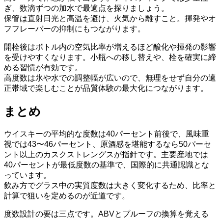
ぎ、数滴ずつの加水で最適点を探りましょう。
保管は直射日光と高温を避け、火気から離すこと。揮発やオ
フフレーバーの抑制にもつながります。
開栓後はボトル内の空気比率が増えるほど酸化や揮発の影響
を受けやすくなります。小瓶への移し替えや、栓を確実に締
める習慣が有効です。
高度数は氷や水での調整幅が広いので、無理をせず自分の適
正帯域で楽しむことが品質体験の最大化につながります。
まとめ
ウイスキーの平均的な度数は40パーセント前後で、風味重
視では43〜46パーセント、原酒感を堪能するなら50パーセ
ント以上のカスクストレングスが指針です。主要産地では
40パーセントが最低度数の基準で、国際的に共通認識とな
っています。
飲み方でグラス中の実質度数は大きく変化するため、比率と
計算で狙いを定めるのが近道です。
度数設計の要は三点です。ABVとプルーフの換算を覚える