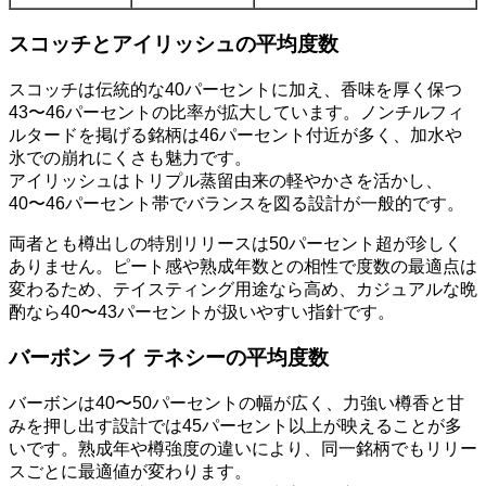
スコッチとアイリッシュの平均度数
スコッチは伝統的な40パーセントに加え、香味を厚く保つ
43〜46パーセントの比率が拡大しています。ノンチルフィ
ルタードを掲げる銘柄は46パーセント付近が多く、加水や
氷での崩れにくさも魅力です。
アイリッシュはトリプル蒸留由来の軽やかさを活かし、
40〜46パーセント帯でバランスを図る設計が一般的です。
両者とも樽出しの特別リリースは50パーセント超が珍しく
ありません。ピート感や熟成年数との相性で度数の最適点は
変わるため、テイスティング用途なら高め、カジュアルな晩
酌なら40〜43パーセントが扱いやすい指針です。
バーボン ライ テネシーの平均度数
バーボンは40〜50パーセントの幅が広く、力強い樽香と甘
みを押し出す設計では45パーセント以上が映えることが多
いです。熟成年や樽強度の違いにより、同一銘柄でもリリー
スごとに最適値が変わります。