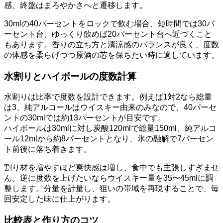
感、終盤はまろやかさへと遷移します。
30mlの40パーセントをロックで飲む場合、短時間では30パ
ーセント台、ゆっくり飲めば20パーセント台へ近づくこと
もあります。香りの立ち方と清涼感のバランスが良く、度数
の体感を柔らげつつ原酒の芯を保ちたい時に適しています。
水割りとハイボールの度数計算
水割りは比率で度数を設計できます。例えば1対2なら総量
は3、純アルコールはウイスキー由来のみなので、40パーセ
ントの30mlでは約13パーセントが目安です。
ハイボールは30mlに対し炭酸120mlで総量150ml、純アルコ
ール12mlから約8パーセントとなり、氷の融解で7パーセン
ト前後に落ち着きます。
割り材を増やすほど爽快感は増し、食中でも主張しすぎませ
ん。逆に度数を上げたいならウイスキー量を35〜45mlに調
整します。分量を計量し、狙いの帯域を再現することで、毎
回安定した味に仕上がります。
比較表と作り方のコツ