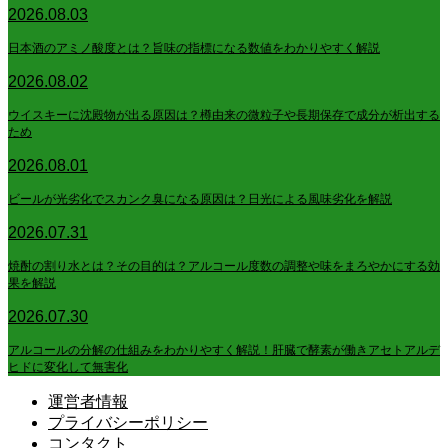
2026.08.03
日本酒のアミノ酸度とは？旨味の指標になる数値をわかりやすく解説
2026.08.02
ウイスキーに沈殿物が出る原因は？樽由来の微粒子や長期保存で成分が析出する
ため
2026.08.01
ビールが光劣化でスカンク臭になる原因は？日光による風味劣化を解説
2026.07.31
焼酎の割り水とは？その目的は？アルコール度数の調整や味をまろやかにする効
果を解説
2026.07.30
アルコールの分解の仕組みをわかりやすく解説！肝臓で酵素が働きアセトアルデ
ヒドに変化して無害化
運営者情報
プライバシーポリシー
コンタクト