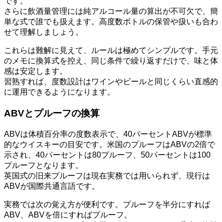
です。
さらに飲酒量管理には純アルコール量の算出が不可欠で、簡
単な式で誰でも扱えます。高度数ボトルの保管や扱いも合わ
せて理解しましょう。
これらは難解に見えて、ルールは極めてシンプルです。手元
のメモに換算式を控え、同じ条件で繰り返すだけで、味と体
感は安定します。
習熟すれば、度数設計はワインやビールと同じくらい直感的
に運用できるようになります。
ABVとプルーフの換算
ABVは体積百分率の度数表示で、40パーセントABVが標準
的なウイスキーの目安です。米国のプルーフはABVの2倍で
示され、40パーセントは80プルーフ、50パーセントは100
プルーフとなります。
英国式の旧来プルーフは現在実務では用いられず、現行は
ABVが国際共通言語です。
実務では次の覚え方が便利です。プルーフを半分にすれば
ABV、ABVを倍にすればプルーフ。