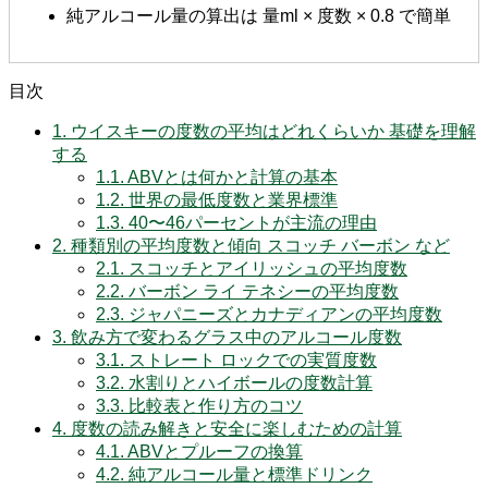
純アルコール量の算出は 量ml × 度数 × 0.8 で簡単
目次
1.
ウイスキーの度数の平均はどれくらいか 基礎を理解
する
1.1.
ABVとは何かと計算の基本
1.2.
世界の最低度数と業界標準
1.3.
40〜46パーセントが主流の理由
2.
種類別の平均度数と傾向 スコッチ バーボン など
2.1.
スコッチとアイリッシュの平均度数
2.2.
バーボン ライ テネシーの平均度数
2.3.
ジャパニーズとカナディアンの平均度数
3.
飲み方で変わるグラス中のアルコール度数
3.1.
ストレート ロックでの実質度数
3.2.
水割りとハイボールの度数計算
3.3.
比較表と作り方のコツ
4.
度数の読み解きと安全に楽しむための計算
4.1.
ABVとプルーフの換算
4.2.
純アルコール量と標準ドリンク