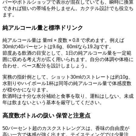
バーやボトルショップで表示が混在していても、瞬時に換算
できれば狙いの帯域を外しません。カクテル設計でも役立ち
ます。
純アルコール量と標準ドリンク
純アルコール量は 量ml × 度数 × 0.8 で求めます。例えば
30mlの40パーセントは9.6g、60mlなら19.2gです。
節度ある飲酒の目安として、1日の純アルコール量を一定範
囲に収める考え方が広く用いられます。自分の体調や体格に
合わせ、ペース配分を設計しましょう。
実務の指針例として、ショット30mlのストレートは約10g、
水割りやハイボール1杯は同等の純アルコール量で体感度数
が穏やかになります。
飲酒時は十分な水分補給と食事を取り、運転はしない、未成
年は飲まないという基本を厳守してください。
高度数ボトルの扱い 保管と注意点
50パーセント超のカスクストレングスは、香味の自由度が
高い一方で体感が強く出ます。テイスティングでは少量注