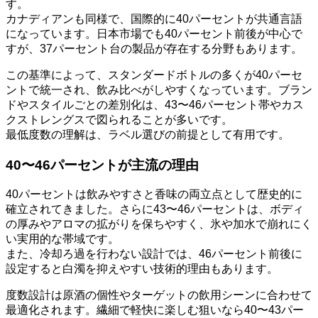
す。
カナディアンも同様で、国際的に40パーセントが共通言語
になっています。日本市場でも40パーセント前後が中心で
すが、37パーセント台の製品が存在する分野もあります。
この基準によって、スタンダードボトルの多くが40パーセ
ントで統一され、飲み比べがしやすくなっています。ブラン
ドやスタイルごとの差別化は、43〜46パーセント帯やカス
クストレングスで図られることが多いです。
最低度数の理解は、ラベル選びの前提として有用です。
40〜46パーセントが主流の理由
40パーセントは飲みやすさと香味の両立点として歴史的に
確立されてきました。さらに43〜46パーセントは、ボディ
の厚みやアロマの拡がりを保ちやすく、氷や加水で崩れにく
い実用的な帯域です。
また、冷却ろ過を行わない設計では、46パーセント前後に
設定すると白濁を抑えやすい技術的理由もあります。
度数設計は原酒の個性やターゲットの飲用シーンに合わせて
最適化されます。繊細で軽快に楽しむ狙いなら40〜43パー