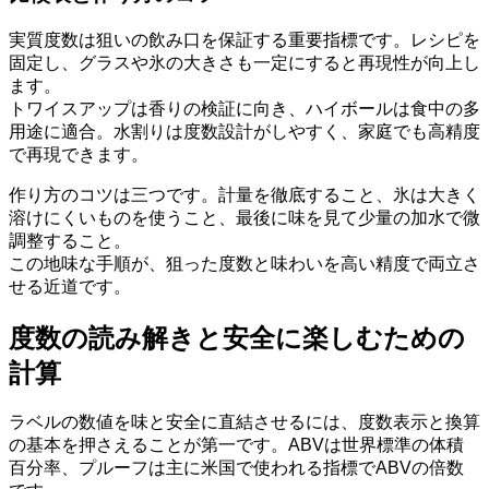
実質度数は狙いの飲み口を保証する重要指標です。レシピを
固定し、グラスや氷の大きさも一定にすると再現性が向上し
ます。
トワイスアップは香りの検証に向き、ハイボールは食中の多
用途に適合。水割りは度数設計がしやすく、家庭でも高精度
で再現できます。
作り方のコツは三つです。計量を徹底すること、氷は大きく
溶けにくいものを使うこと、最後に味を見て少量の加水で微
調整すること。
この地味な手順が、狙った度数と味わいを高い精度で両立さ
せる近道です。
度数の読み解きと安全に楽しむための
計算
ラベルの数値を味と安全に直結させるには、度数表示と換算
の基本を押さえることが第一です。ABVは世界標準の体積
百分率、プルーフは主に米国で使われる指標でABVの倍数