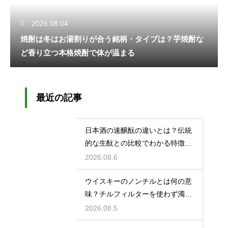
2026.08.04
焼酎は冬はお湯割りが合う銘柄・タイプは？芋焼酎な
ど香り立つ本格焼酎で体が温まる
最近の記事
日本酒の速醸酛の違いとは？伝統
的な生酛との比較でわかる特徴を
解説
2026.08.6
ウイスキーのノンチルとは何の意
味？チルフィルターを使わず濁り
をあえて残す製法
2026.08.5