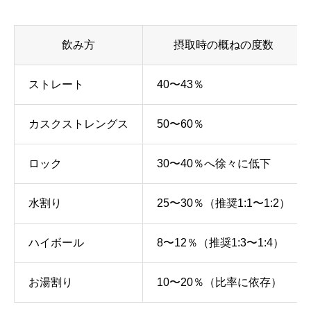
飲み方
摂取時の概ねの度数
ストレート
40〜43％
カスクストレングス
50〜60％
ロック
30〜40％へ徐々に低下
水割り
25〜30％（推奨1:1〜1:2）
ハイボール
8〜12％（推奨1:3〜1:4）
お湯割り
10〜20％（比率に依存）