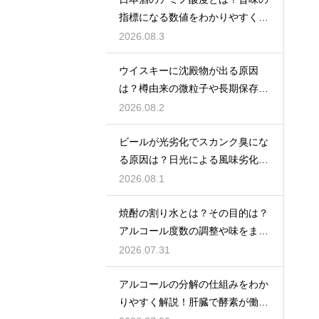
指標になる数値をわかりやすく解
説
2026.08.3
ウイスキーに沈殿物が出る原因
は？樽由来の微粒子や長期保存で
成分が析出するため
2026.08.2
ビールが光劣化でスカンク臭にな
る原因は？日光による風味劣化を
解説
2026.08.1
焼酎の割り水とは？その目的は？
アルコール度数の調整や味をまろ
やかにする効果を解説
2026.07.31
アルコールの分解の仕組みをわか
りやすく解説！肝臓で酵素が働き