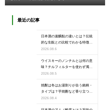
最近の記事
日本酒の速醸酛の違いとは？伝統
的な生酛との比較でわかる特徴を
解説
2026.08.6
ウイスキーのノンチルとは何の意
味？チルフィルターを使わず濁り
をあえて残す製法
2026.08.5
焼酎は冬はお湯割りが合う銘柄・
タイプは？芋焼酎など香り立つ本
格焼酎で体が温まる
2026.08.4
日本酒のアミノ酸度とは？旨味の