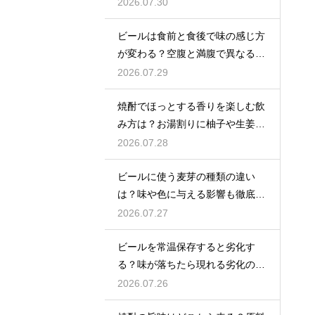
アセトアルデヒドに変化して無害
2026.07.30
化
ビールは食前と食後で味の感じ方
が変わる？空腹と満腹で異なる味
覚の感じ方を解説
2026.07.29
焼酎でほっとする香りを楽しむ飲
み方は？お湯割りに柚子や生姜を
加えてリラックス効果を実感
2026.07.28
ビールに使う麦芽の種類の違い
は？味や色に与える影響も徹底解
説
2026.07.27
ビールを常温保存すると劣化す
る？味が落ちたら現れる劣化のサ
インを解説
2026.07.26