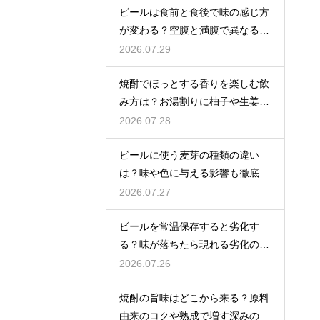
ビールは食前と食後で味の感じ方
が変わる？空腹と満腹で異なる味
覚の感じ方を解説
2026.07.29
焼酎でほっとする香りを楽しむ飲
み方は？お湯割りに柚子や生姜を
加えてリラックス効果を実感
2026.07.28
ビールに使う麦芽の種類の違い
は？味や色に与える影響も徹底解
説
2026.07.27
ビールを常温保存すると劣化す
る？味が落ちたら現れる劣化のサ
インを解説
2026.07.26
焼酎の旨味はどこから来る？原料
由来のコクや熟成で増す深みの秘