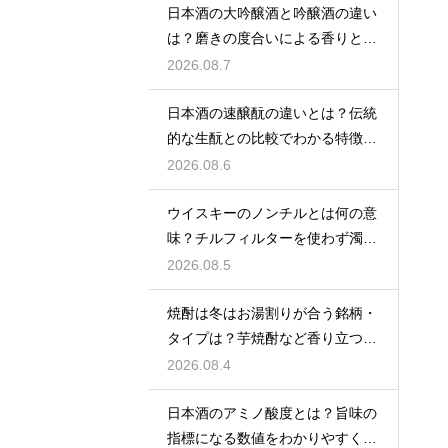
日本酒の大吟醸酒と吟醸酒の違い
は？磨きの度合いによる香りと味
の差を解説
2026.08.7
日本酒の速醸酛の違いとは？伝統
的な生酛との比較でわかる特徴を
解説
2026.08.6
ウイスキーのノンチルとは何の意
味？チルフィルターを使わず濁り
をあえて残す製法
2026.08.5
焼酎は冬はお湯割りが合う銘柄・
タイプは？芋焼酎など香り立つ本
格焼酎で体が温まる
2026.08.4
日本酒のアミノ酸度とは？旨味の
指標になる数値をわかりやすく解