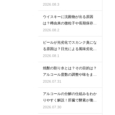
説
2026.08.3
ウイスキーに沈殿物が出る原因
は？樽由来の微粒子や長期保存で
成分が析出するため
2026.08.2
ビールが光劣化でスカンク臭にな
る原因は？日光による風味劣化を
解説
2026.08.1
焼酎の割り水とは？その目的は？
アルコール度数の調整や味をまろ
やかにする効果を解説
2026.07.31
アルコールの分解の仕組みをわか
りやすく解説！肝臓で酵素が働き
アセトアルデヒドに変化して無害
2026.07.30
化